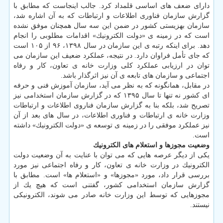
دارای ضعف های اساسی قلمداد كرد. جالب اینجاست كه مطابق با
گزارش سازمان فناوری اطلاعات و ارتباطات كه به آن اشاره شد،
سازمان بهزیستی كشور در ضمن این سه سال همچنان موفق نشده
است كه در زمینه ی «دولت الكترونیك» اقدامات مطلوبی را انجام
دهد. برای اینكه رتبه ی این سازمان در سال ۱۳۹۸، ۹۶ از ۱۰۵ است
كه جای تأمل فراوان دارد. در نتیجه، عملكرد ضعیف این سازمان می
توان در ارزیابی عملكرد كلی وزارت خانه ی تعاون، كار و رفاه
اجتماعی و سازمان های تابعه ی آن نیز اثرگذار باشد.
در مقابل، همانگونه كه به نظر می آید، سازمان آموزش فنی و حرفه
ای كشور نه تنها تا سال ۱۳۹۵ كه در گزارش سازمان استخدامی نیز
تصریح شد، بلكه بنا به گزارش سازمان فناروی اطلاعات و ارتباطات
وزارت خانه ی ارتباطات و فناوری اطلاعات، در سال های بعد از آن
نیز عملكرد موفقی را در زمینه ی توسعه ی «دولت الكترونیك» داشته
است.
وضعیت مجوزها و استعلام­ های الكترونیك
یكی از دیگر عرصه هایی كه می توان با عنایت به آن وضعیت دولت
الكترونیك در وزارت خانه ی تعاون، كار و رفاه اجتماعی نیز مورد
بررسی قرار داد، مورد «مجوزها» و «استعلام ها» است. مطابق با
گزارش سازمان استخدامی كشور، گفتنی است كه هیچ یك از
مجوزهایی كه توسط این وزارت خانه صادر می شوند، الكترونیكی
نیستند.