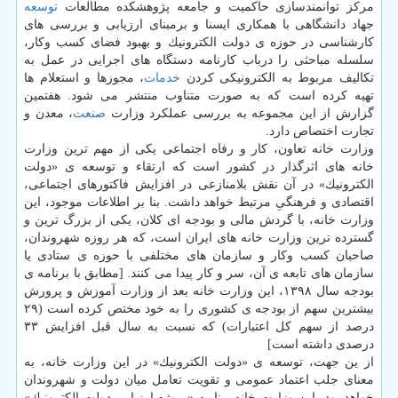
مركز توانمندسازی حاكمیت و جامعه پژوهشكده مطالعات
توسعه
جهاد دانشگاهی با همكاری ایسنا و برمبنای ارزیابی و بررسی های
كارشناسی در حوزه ی دولت الكترونیك و بهبود فضای كسب وكار،
سلسله مباحثی را درباب كارنامه دستگاه های اجرایی در عمل به
تكالیف مربوط به الكترونیكی كردن
خدمات
، مجوزها و استعلام ها
تهیه كرده است كه به صورت متناوب منتشر می شود. هفتمین
گزارش از این مجموعه به بررسی عملكرد وزارت
صنعت
، معدن و
تجارت اختصاص دارد.
وزارت خانه تعاون، كار و رفاه اجتماعی یكی از مهم ترین وزارت
خانه های اثرگذار در كشور است كه ارتقاء و توسعه ی «دولت
الكترونیك» در آن نقش بلامنازعی در افزایش فاكتورهای اجتماعی،
اقتصادی و فرهنگیِ مرتبط خواهد داشت. بنا بر اطلاعات موجود، این
وزارت خانه، با گردش مالی و بودجه ای كلان، یكی از بزرگ ترین و
گسترده ترین وزارت خانه های ایران است، كه هر روزه شهروندان،
صاحبان كسب وكار و سازمان های مختلفی با حوزه ی ستادی یا
سازمان های تابعه ی آن، سر و كار پیدا می كنند. [مطابق با برنامه ی
بودجه سال ۱۳۹۸، این وزارت خانه بعد از وزارت آموزش و پرورش
بیشترین سهم از بودجه ی كشوری را به خود مختص كرده است (۲۹
درصد از سهم كل اعتبارات) كه نسبت به سال قبل افزایش ۳۳
درصدی داشته است]
از ین جهت، توسعه ی «دولت الكترونیك» در این وزارت خانه، به
معنای جلب اعتماد عمومی و تقویت تعامل میان دولت و شهروندان
خواهد بود. این وزارت خانه، بنا به «پروژه ارزیابی دولت الكترونیك»