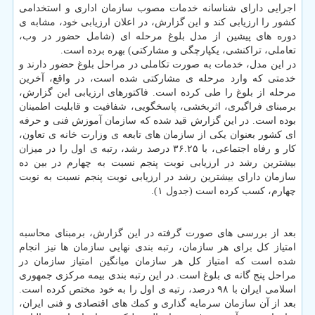
اجرایی دارای شناسانه خدمات مصوب سازمان اداری و استخدامی
كشور را ارزیابی كند و این گزارش، در اعلان ارزیابی خود، مشابه ی
دوره های پیشین از مدل بلوغ مرحله ای (شامل حضور در وب،
تعاملی، تراكنشی، یكپارچگی و مشاركتی) بهره برده است.
در این مدل، خدمات به صورت تكاملی در مراحل بلوغ حضور دارند و
خدمتی كه وارد مرحله ی مشاركتی شده است، در واقع، آخرین
مرحله از بلوغ را طی كرده است. فاكتورهای ارزیابی این گزارش،
برمبنای فراگیری، اثربخشی، پاسخگویی، شفافیت و قابلیت اطمینان
بوده است. در این گزارش قید شده كه سازمان آموزش فنی و حرفه
ای كشور بعنوان یكی از سازمان های تابعه ی وزارت خانه ی تعاون،
كار و رفاه اجتماعی، با ۳۶.۲۵ درصد رشد، رتبه ی اول را در میزان
بیشترین رشد در ارزیابی نوبت پنجم نسبت به چهارم در بین ده
سازمان دارای بیشترین رشد در ارزیابی نوبت پنجم نسبت به نوبت
چهارم، كسب كرده است (جدول ۱).
بعد از بررسی های صورت گرفته در این گزارش، برمبنای محاسبه
امتیاز كل برای هر سازمان، رتبه بندی نهایی سازمان ها نیز انجام
شده است كه امتیاز كل هر سازمان میانگین امتیاز سازمان در
مراحل پنج گانه ی بلوغ است. در این رتبه بندی بیمه مركزی جمهوری
اسلامی ایران با ۹۸ درصد، رتبه ی اول را به خود مختص كرده است.
بعد از آن سازمان سرمایه گذاری و كمك های اقتصادی و فنی ایران،