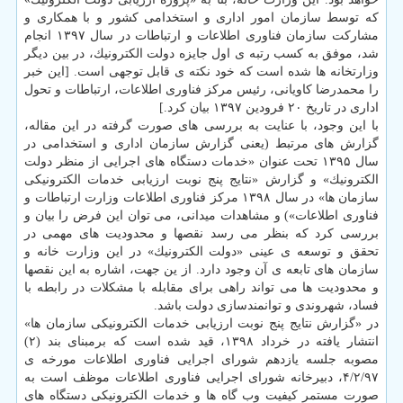
كه توسط سازمان امور اداری و استخدامی كشور و با همكاری و
مشاركت سازمان فناوری اطلاعات و ارتباطات در سال ۱۳۹۷ انجام
شد، موفق به كسب رتبه ی اول جایزه دولت الكترونیك، در بین دیگر
وزارتخانه ها شده است كه خود نكته ی قابل توجهی است. [این خبر
را محمدرضا كاویانی، رئیس مركز فناوری اطلاعات، ارتباطات و تحول
اداری در تاریخ ۲۰ فرودین ۱۳۹۷ بیان كرد.]
با این وجود، با عنایت به بررسی های صورت گرفته در این مقاله،
گزارش های مرتبط (یعنی گزارش سازمان اداری و استخدامی در
سال ۱۳۹۵ تحت عنوان «خدمات دستگاه های اجرایی از منظر دولت
الكترونیك» و گزارش «نتایج پنج نوبت ارزیابی خدمات الكترونیكی
سازمان ها» در سال ۱۳۹۸ مركز فناوری اطلاعات وزارت ارتباطات و
فناوری اطلاعات») و مشاهدات میدانی، می توان این فرض را بیان و
بررسی كرد كه بنظر می رسد نقصها و محدودیت های مهمی در
تحقق و توسعه ی عینی «دولت الكترونیك» در این وزارت خانه و
سازمان های تابعه ی آن وجود دارد. از ین جهت، اشاره به این نقصها
و محدودیت ها می تواند راهی برای مقابله با مشكلات در رابطه با
فساد، شهروندی و توانمندسازی دولت باشد.
در «گزارش نتایج پنج نوبت ارزیابی خدمات الكترونیكی سازمان ها»
انتشار یافته در خرداد ۱۳۹۸، قید شده است كه برمبنای بند (۲)
مصوبه جلسه یازدهم شورای اجرایی فناوری اطلاعات مورخه ی
۴/۲/۹۷، دبیرخانه شورای اجرایی فناوری اطلاعات موظف است به
صورت مستمر كیفیت وب گاه ها و خدمات الكترونیكی دستگاه های