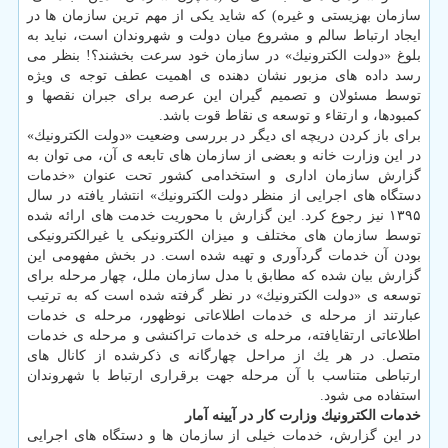
سازمان بهزیستی و غیره) كه شاید یكی از مهم ترین سازمان ها در
ایجاد ارتباط سالم و مشروع میان دولت و شهروندان است، نباید به
بلوغ «دولت الكترونیك» در سازمان خود سرعت بخشند؟! بنظر می
رسد داده های مزبور نشان دهنده ی اهمیت عطف توجه ی ویژه
توسط مسئولان و تصمیم گیران این عرصه برای جبران نقصها و
كمبودها، و ارتقاء و توسعه ی نقاط قوت باشد.
برای باز كردن دریچه ای دیگر در بررسی وضعیت «دولت الكترونیك»
در این وزارت خانه و بعضی از سازمان های تابعه ی آن، می توان به
گزارش سازمان اداری و استخدامی كشور تحت عنوان «خدمات
دستگاه های اجرایی از منظر دولت الكترونیك» انتشار یافته در سال
۱۳۹۵ نیز رجوع كرد. این گزارش با محوریت خدمت های ارائه شده
توسط سازمان های مختلف و میزان الكترونیكی یا غیرالكترونیكی
بودن آن خدمات گردآوری و تهیه شده است. در بخش مفهومی این
گزارش بیان شده كه مطابق با مدل سازمان ملل، چهار مرحله برای
توسعه ی «دولت الكترونیك» در نظر گرفته شده است كه به ترتیب
عبارتند از مرحله ی خدمات اطلاعاتی نوظهور، مرحله ی خدمات
اطلاعاتی ارتقایافته، مرحله ی خدمات تراكنشی و مرحله ی خدمات
متصل. در هر یك از مراحل چهارگانه ی ذكرشده از كانال های
ارتباطی متناسب با آن مرحله جهت برقراری ارتباط با شهروندان
استفاده می شود.
خدمات الكترونیك وزارت كار در آیینه آمار
در این گزارش، خدمات خیلی از سازمان ها و دستگاه های اجرایی