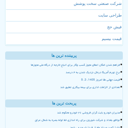
شرکت صنعتی سخت پوشش
طراحی سایت
فیش حج
قیمت بیسیم
پربیننده ترین ها
فراهم شدن امکان اعطای مجوز کسب وکار برای اتباع خارجه از درگاه ملی مجوزها
نرخ تورم آمریکا درحال نزدیک شدن به ۴ درصد
قیمت جهانی طلا امروز 1405، 3، 5
تعدادی از الزامات اداری برای بیمه بیکاری تعلیق شد
پربحث ترین ها
مدیران خودرو بابت گران فروشی ۲۶ خودرو محکوم شد
توافق بغداد و شرکت شورون برای راه اندازی خط لوله بصره به شمال عراق
شارژ کوپن مرداد ماه از فردا شروع می شود