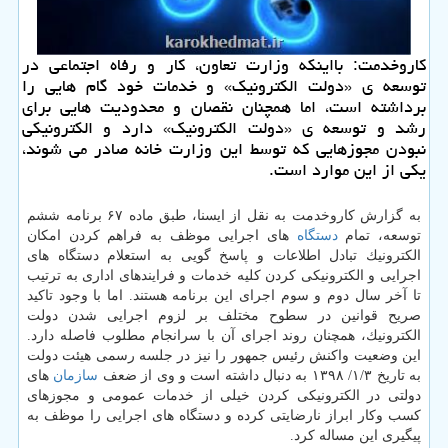
كاروخدمت: بااینكه وزارت تعاون، كار و رفاه اجتماعی در
توسعه ی «دولت الكترونیك» و خدمات خود گام هایی را
برداشته است، اما همچنان نقصان و محدودیت هایی برای
رشد و توسعه ی «دولت الكترونیك» دارد و الكترونیكی
نبودن مجوزهایی كه توسط این وزارت خانه صادر می شوند،
یكی از این موارد است.
به گزارش كاروخدمت به نقل از ایسنا، طبق ماده ۶۷ برنامه ششم
توسعه، تمام
دستگاه
های اجرایی موظف به فراهم كردن امكان
الكترونیك تبادل اطلاعات و پاسخ گویی به استعلام­ دستگاه­ های
اجرایی و الكترونیكی كردن كلیه خدمات و فرایندهای اداری به ترتیب
تا آخر سال دوم و سوم اجرای این برنامه هستند. اما با وجود تاكید
صریح قوانین در سطوح مختلف بر لزوم اجرایی شدن دولت
الكترونیك، همچنان روند اجرای آن با سرانجام مطلوب فاصله دارد.
این وضعیت واكنش رئیس جمهور را نیز در جلسه رسمی هیئت دولت
به تاریخ ۱/۳/ ۱۳۹۸ به دنبال داشته است و وی از ضعف­
سازمان
های
دولتی در الكترونیكی كردن خیلی از خدمات عمومی و مجوزهای
كسب وكار ابراز نارضایتی كرده و دستگاه های اجرایی را موظف به
پیگیری این مساله كرد.