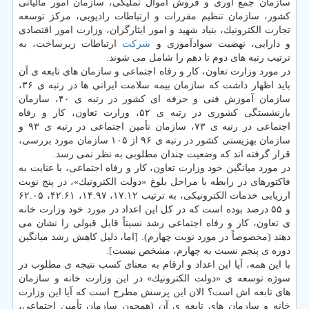
سازمان جمع آوری و فروش اموال تملیكی، سازمان امور مالیاتی
كشور، سازمان تنظیم مقررات و ارتباطات رادیویی، مركز توسعه
تجارت الكترونیك، بنیاد شهید و امور ایثارگران، وزارت امور اقتصادی
و دارایی، نهضیت سوادآموزی و
شركت
ارتباطات زیرساخت، به
ترتیب رتبه های دوم تا دهم را شامل می شوند.
در مورد وزارت تعاون، كار و رفاه اجتماعی و سازمان های تابعه ی آن
باید اظهار داشت كه سازمان بیمه سلامت ایرانی ها در رتبه ی ۳۶،
سازمان آموزش فنی و حرفه ای كشور در رتبه ی ۴۰، سازمان
بازنشستگی كشوری در رتبه ی ۵۲، وزارت تعاون، كار و رفاه
اجتماعی در رتبه ی ۷۳، سازمان تأمین اجتماعی در رتبه ی ۹۳ و
سازمان بهزیستی كشور در رتبه ی ۹۶ از ۱۰۵ سازمان مورد بررسی،
قرار گرفته اند كه وضعیت چندان مطلوبی به نظر نمی رسد.
در مورد میانگین خود وزارت تعاون، كار و رفاه اجتماعی، با عنایت به
فاكتورهای در رابطه با مراحل بلوغ «دولت الكترونیك»، در پنج نوبت
ارزیابی خدمات الكترونیكی، به ترتیب ۱۷.۱۲، ۱۴.۹۷، ۴۲.۶۱، ۶۲.۰۵
و ۵۵ درصد بوده است كه در كل این اعداد در مورد خود وزارت خانه
ی تعاون، كار و رفاه اجتماعی رشد نسبتاً قابل قبولی را نشان می
دهند (مخصوصاً در مورد نوبت چهارم). [اما، دلیل كاهش رشد میانگین
دوره ی پنجم نسبت به چهارم، مشخص نیست].
با این همه، آیا این اعداد و ارقام به معنای كسب نتیجه ی مطلوب در
سوژه توسعه ی «دولت الكترونیك» در این وزارت خانه و سازمان
های تابعه اش است؟ الان این پرسش مطرح است كه آیا این وزارت
خانه و سازمان های تابعه ی آن (همچون سازمان تأمین اجتماعی،