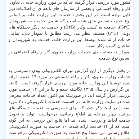
كشور مورد بررسی قرار گرفته اند كه در مورد وزارت خانه ی تعاون،
كار و رفاه اجتماعی و بعضی از سازمان های تابعه ی آن اطلاعات ذیل
قابل توجه است. در این بخش، خدمات این وزارت خانه بر اساس
نوع خدمت تقسیم بندی شده است كه شامل خدمت به شهروندان
(G۲C)، خدمت به كسب ‍وكار (G۲B) و خدمت به دیگر دستگاه های
دولتی (G۲G) هستند. بنظر می رسد مطابق با نمودار ذیل، تمامی
خدمات ارائه شده توسط این وزارت خانه، خدمت به شهروندان و
صاحبان كسب وكار است.
نمودار ۱- دسته بندی خدمات وزارت تعاون، كار و رفاه اجتماعی بر
اساس نوع خدمت
در بخش دیگری از این گزارش میزان الكترونیكی بودن دسترسی به
خدمات وزارت تعاون، كار و رفاه اجتماعی در مورد ۱۴ خدمتِ ارائه
شده توسط این وزارت خانه مورد بررسی قرار گرفته است. [البته
این گزارش در سال ۱۳۹۵ نگاشته شده و بنا بر این ۱۴ خدمت مورد
بررسی قرار گرفته اند، در صورتیكه هم اكنون تعداد خدمات معرفی
شده در سایت وزارت خانه، در قسمت خدمات الكترونیكی، ۲۱ مورد
است.] در اینجا ذكر شده كه برای دسترسی به خدمات دستگاه های
دولتی، چهار مرحله ی اطلاع رسانی، درخواست، تولید و تحویل
خدمت لحاظ و بررسی شده اند. اما نتایج این بررسی به این گونه
است كه از ۱۴ خدمت ارائه شده، ۱۰ خدمت به صورت الكترونیكی
اطلاع رسانی می شود؛ پنج خدمت به صورت الكترونیكی درخواست
خدمت را فراهم نموده است؛ ۹ خدمت، تولید خدمت را به صورت