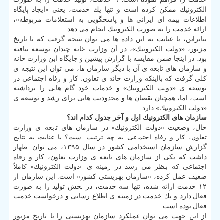
الكترونیك ممكن كرده است و تنها یك خدمت، یعنی «ایجاد پایگاه
اطلاعات بیمه ای ایرانی ها و پاسخگویی به استعلامات مربوطه»،
ارائه خدمت را به صورت الكترونیك انجام می دهد.
بنابراین، با عنایت به این داده ها می توان نتیجه گرفت كه تا تاریخ
مزبور، «دولت الكترونیك»، در آن وزارت خانه چندان توسعه نیافته
بود. در اینجا ضمن مقایسه با گزارش پیشین و جایگاه این وزارت خانه
و سازمان های تابعه ی آن با دیگر سازمان ها، می توان این نتیجه ی
كلی گرفت كه بااینكه وزارت خانه ی تعاون، كار و رفاه اجتماعی در
توسعه ی «دولت الكترونیك» و خدمات خود گام هایی را برداشته
است، اما، همچنان نقصان ها و محدودیت هایی برای رشد و توسعه ی
«دولت الكترونیك» دارد.
سازمان­ های الكترونیك اول و آخر جدول كدام ­اند؟
حال، وضعیت «دولت الكترونیك» در سازمان های تابعه ی وزارت
تعاون، كار و رفاه اجتماعی به چه ترتیب است؟ با عنایت به نتایج
گزارش سازمان استخدامی كشور در سال ۱۳۹۵، می توان اظهار
داشت كه یكی از سازمان های تابعه ی وزارت تعاون، كار و رفاه
اجتماعی كه بنظر می رسد در زمینه ی «دولت الكترونیك» كاملاً
ضعیف عمل كرده، «سازمان بهزیستی كشور» است. این سازمان از
۱۲ خدمت ارائه شده، تنها سه خدمت، در بخش تولید را به صورت
فعال دارد و یك خدمت در زمینه ی اطلاع رسانی و درخواست خدمت
فعال بوده است.
از این جهت می توان عملكرد سازمان بهزیستی را تا تاریخ مزبور