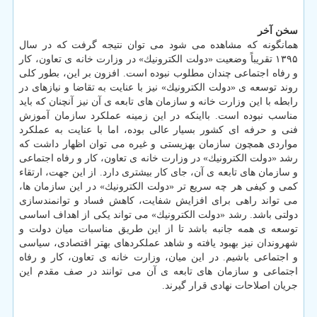
سخن آخر
همانگونه كه مشاهده می شود می توان نتیجه گرفت كه در سال
۱۳۹۵ تقریباً وضعیت «دولت الكترونیك» در وزارت خانه ی تعاون، كار
و رفاه اجتماعی چندان مطلوب نبوده است. افزون بر این، بطور كلی
روند توسعه ی «دولت الكترونیك» نیز با عنایت به تقاضا و نیازهای در
رابطه با این وزارت خانه و سازمان های تابعه ی آن نیز آنچنان كه باید
مناسب نبوده است. بااینكه در این زمینه عملكرد سازمان آموزش
فنی و حرفه ای كشور بسیار عالی بوده، اما با عنایت به عملكرد
مواردی همچون سازمان بهزیستی و غیره می توان اظهار داشت كه
رشد «دولت الكترونیك» در وزارت خانه ی تعاون، كار و رفاه اجتماعی
و سازمان های تابعه ی آن، جای كار بیشتری دارد. از این جهت، ارتقاء
كمی و كیفی هر چه سریع تر «دولت الكترونیك» در این سازمان ها،
می تواند راهی برای افزایش شفایت، كاهش فساد و توانمندسازی
دولتی باشد. رشد «دولت الكترونیك» می تواند یكی از اهداف اساسی
توسعه ی همه جانبه باشد تا از این طریق مناسبات میان دولت و
شهروندان نیز بهبود یافته و شاهد عملكردهای بهتر اقتصادی، سیاسی
و اجتماعی باشیم. در این میان، وزارت خانه ی تعاون، كار و رفاه
اجتماعی و سازمان های تابعه ی آن می توانند در صف مقدم این
جریان اصلاحات نهادی قرار گیرند.