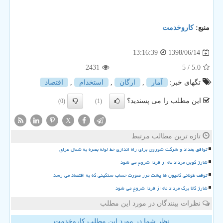
منبع:
كاروخدمت
1398/06/14
13:16:39
2431
/ 5
5.0
تگهای خبر:
آمار
,
ارگان
,
استخدام
,
اقتصاد
این مطلب را می پسندید؟
(0)
(1)
X
تازه ترین مطالب مرتبط
توافق بغداد و شرکت شورون برای راه اندازی خط لوله بصره به شمال عراق
شارژ کوپن مرداد ماه از فردا شروع می شود
توقف طولانی کامیون ها پشت مرز صورت حساب سنگینی که به اقتصاد می رسد
شارژ کالا برگ مرداد ماه از فردا شروع می شود
نظرات بینندگان در مورد این مطلب
نظر شما در مورد این مطلب کاروخدمت