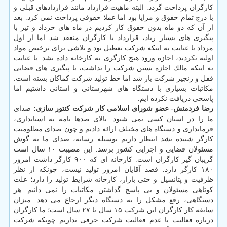
كارگران پرداخت گردد. البته ماهیت قرارداد مانند قراردادهای قبلی و
با درج تمام حقوق و مزایا بود اما عملا حقوقی پرداخت نمی كرد. بعد
از آن كه دو ماه بدون حقوق كار كردیم در ماه های خرداد و تیر با
پیگیری های بسیار زیاد، قرارداد با كارگران منعقد شد اما از اول
مرداد با عنایت به اینكه شركت تعطیل بود و تلاشی برای ترخیص مواد
اولیه نكردند، اجازه ورود هیچ كارگری به كارخانه داده نشد. با عنایت
به اینكه مالك اجازه بستن شركت را نداشت، با پیگیری های قضایی
قفل و زنجیر شركت باز شد اما خط تولید شركت كماكان بسته است.
مكاتبات بسیاری با دستگاه های شهرستانی و استانی داشتیم اما
پاسخی دریافت نكرده ایم.
رضا فردمنش- عضو شورای اسلامی كار شركت كنتور سازی:
صدای
ما را در استان كسی نمی شنود. بالای صدها نامه به استانداری،
فرمانداری و دستگاه های مختلف ارائه دادیم و چون صدای مظلومیت
كارگر شنیده نشد انتظار داریم بوسیله رسانه، صدای ما به گوش
مسئولان قضایی و اجرایی كشور برسد. این مصیبت ۱۰ سال است
گریبان گیر كارگران است. كارخانه ای كه ۹۰۰ كارگر داشت امروز
۱۸۰ كارگر دارد. قصد آقایان امروز تولید نیست، چونكه از نظر
ظرفیت و پتانسیل و حتی بازار، كارخانه شرایط تولید را دارد؛ علت
كوتاهی مسئولان و بی پاسخ گذاشتن مكاتبات را نمی دانیم. هر
دستگاهی، رفع مشكل را به دستگاه دیگر ارجاع می دهد. میزان
سابقه كار كارگران این شركت ۱۵ سال تا ۲۷ سال است؛ ما كارگران
درباره فعالیت یا عدم فعالیت شركت حرفی نداریم چونكه شركت