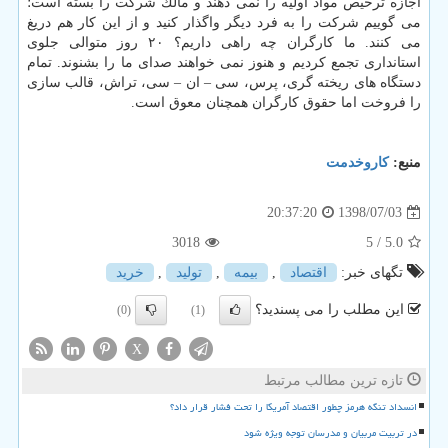
اجازه ترخیص مواد اولیه را نمی دهند و مالك شركت را بسته است؛
می گوییم شركت را به فرد دیگر واگذار كنید و از این كار هم دریغ
می كنند. ما كارگران چه راهی داریم؟ ۲۰ روز متوالی جلوی
استانداری تجمع كردیم و هنوز نمی خواهند صدای ما را بشنوند. تمام
دستگاه های ریخته گری، پرس، سی – ان – سی، تراش، قالب سازی
را فروخت اما حقوق كارگران همچنان معوق است.
منبع:
كاروخدمت
1398/07/03
20:37:20
3018
/ 5
5.0
تگهای خبر:
اقتصاد
,
بیمه
,
تولید
,
خرید
این مطلب را می پسندید؟
(0)
(1)
X
تازه ترین مطالب مرتبط
انسداد تنگه هرمز چطور اقتصاد آمریکا را تحت فشار قرار داد؟
در تربیت مربیان و مدرسان توجه ویژه شود