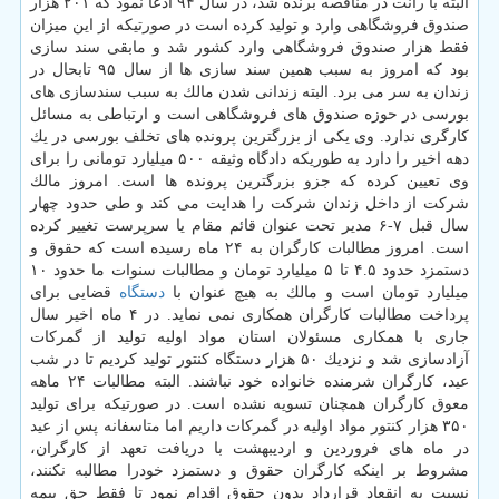
البته با رانت در مناقصه برنده شد، در سال ۹۴ ادعا نمود كه ۲۰۱ هزار
صندوق فروشگاهی وارد و تولید كرده است در صورتیكه از این میزان
فقط هزار صندوق فروشگاهی وارد كشور شد و مابقی سند سازی
بود كه امروز به سبب همین سند سازی ها از سال ۹۵ تابحال در
زندان به سر می برد. البته زندانی شدن مالك به سبب سندسازی های
بورسی در حوزه صندوق های فروشگاهی است و ارتباطی به مسائل
كارگری ندارد. وی یكی از بزرگترین پرونده های تخلف بورسی در یك
دهه اخیر را دارد به طوریكه دادگاه وثیقه ۵۰۰ میلیارد تومانی را برای
وی تعیین كرده كه جزو بزرگترین پرونده ها است. امروز مالك
شركت از داخل زندان شركت را هدایت می كند و طی حدود چهار
سال قبل ۷-۶ مدیر تحت عنوان قائم مقام یا سرپرست تغییر كرده
است. امروز مطالبات كارگران به ۲۴ ماه رسیده است كه حقوق و
دستمزد حدود ۴.۵ تا ۵ میلیارد تومان و مطالبات سنوات ما حدود ۱۰
میلیارد تومان است و مالك به هیچ عنوان با
دستگاه
قضایی برای
پرداخت مطالبات كارگران همكاری نمی نماید. در ۴ ماه اخیر سال
جاری با همكاری مسئولان استان مواد اولیه تولید از گمركات
آزادسازی شد و نزدیك ۵۰ هزار دستگاه كنتور تولید كردیم تا در شب
عید، كارگران شرمنده خانواده خود نباشند. البته مطالبات ۲۴ ماهه
معوق كارگران همچنان تسویه نشده است. در صورتیكه برای تولید
۳۵۰ هزار كنتور مواد اولیه در گمركات داریم اما متاسفانه پس از عید
در ماه های فروردین و اردیبهشت با دریافت تعهد از كارگران،
مشروط بر اینكه كارگران حقوق و دستمزد خودرا مطالبه نكنند،
نسبت به انقعاد قرارداد بدون حقوق اقدام نمود تا فقط حق بیمه