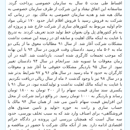
اقساط طی مدت ۵ سال به سازمان خصوصی پرداخت گردد.
متاسفانه این اتفاق نیفتاد و این شركت از طرف سازمان خصوصی به
مالك هبه شد و هدیه سازمان خصوصی به مالك بود. در زمانی كه
شركت به فروش رسید با فروش اقلام انبار حدود ۱۷۰ تریلی مواد
خام اولیه مربوط به كنتورهای سازی از شركت خارج شد و پروژه ای
به نام كنتورهای تِل وان بعنوان خط تولید جدید تعریف كردند. به تدریج
با عنایت به اینكه مالك اهلیت و سابقه ای در زمینه این صنعت نداشت
مشكلات شركت آغاز شد. از سال ۹۱ مطالبات معوق ما از یكی دو
ماه به ۶-۵ ماه رسید. دادستان وقت قزوین در سال ۹۴ با این بهانه
كه موجب تجمعات كارگری شده است، بازداشت شد. البته در آن
زمان معوقات ما تسویه شد. سرانجام در سال ۹۴ دادستان تغییر
نمود. از سال ۹۵ باردیگر مشكلات حقوقی ما آغاز شد و معوقات
كارگران به حدود ۷ ماه رسید. در سال های ۹۶ و ۹۷ شرایط بدتر شد
و در سال ۹۸ نیز با وجود گذشت ۶ ماه از سال ریالی دریافت نكردیم.
با عنایت به اینكه مالك اهلیت نداشت و تولیدكننده نبود، در سال ۹۱ با
یكسری سند سازی قیمت سهام را از ۲۰۰ تومان به ۱۸۰۰ تومان
رساند و باردیگر به ۱۰۰۰ تومان رسید. در واقع درآمد شركت از محل
این افزایش قیمت سهام تامین می شد. از همان سال ۹۴ مالك با
حساب سازی و رانت به حوزه «تولید و تامین صندوق های
فروشگاهی» برای اصناف وارد شد كه به سبب تخلف بورسی، حدود
سه سال است كه همچنان بررسی این پرونده در دادگاه جرائم
اقتصادی ادامه دارد. بعد از آنكه مالك شركت با حضور در مناقصه و