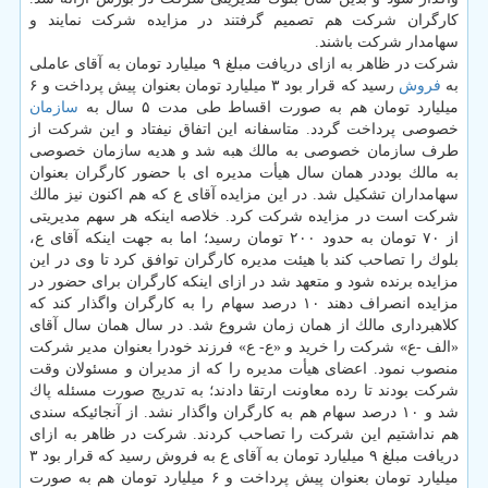
كارگران شركت هم تصمیم گرفتند در مزایده شركت نمایند و
سهامدار شركت باشند.
شركت در ظاهر به ازای دریافت مبلغ ۹ میلیارد تومان به آقای عاملی
به
فروش
رسید كه قرار بود ۳ میلیارد تومان بعنوان پیش پرداخت و ۶
میلیارد تومان هم به صورت اقساط طی مدت ۵ سال به
سازمان
خصوصی پرداخت گردد. متاسفانه این اتفاق نیفتاد و این شركت از
طرف سازمان خصوصی به مالك هبه شد و هدیه سازمان خصوصی
به مالك بوددر همان سال هیأت مدیره ای با حضور كارگران بعنوان
سهامداران تشكیل شد. در این مزایده آقای ع كه هم اكنون نیز مالك
شركت است در مزایده شركت كرد. خلاصه اینكه هر سهم مدیریتی
از ۷۰ تومان به حدود ۲۰۰ تومان رسید؛ اما به جهت اینكه آقای ع،
بلوك را تصاحب كند با هیئت مدیره كارگران توافق كرد تا وی در این
مزایده برنده شود و متعهد شد در ازای اینكه كارگران برای حضور در
مزایده انصراف دهند ۱۰ درصد سهام را به كارگران واگذار كند كه
كلاهبرداری مالك از همان زمان شروع شد. در سال همان سال آقای
«الف -ع» شركت را خرید و «ع- ع» فرزند خودرا بعنوان مدیر شركت
منصوب نمود. اعضای هیأت مدیره را كه از مدیران و مسئولان وقت
شركت بودند تا رده معاونت ارتقا دادند؛ به تدریج صورت مسئله پاك
شد و ۱۰ درصد سهام هم به كارگران واگذار نشد. از آنجائیكه سندی
هم نداشتیم این شركت را تصاحب كردند. شركت در ظاهر به ازای
دریافت مبلغ ۹ میلیارد تومان به آقای ع به فروش رسید كه قرار بود ۳
میلیارد تومان بعنوان پیش پرداخت و ۶ میلیارد تومان هم به صورت