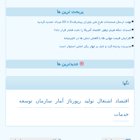
پربحث ترین ها
مهلت ارسال مستندات طرح ملی یاوران پیشرفت2 تا 20 مرداد تمدید گردید
انسداد تنگه هرمز چطور اقتصاد آمریکا را تحت فشار قرار داد؟
افزایش قیمت جهانی طلا با کاهش تنش ها در خاورمیانه
مدیریت پدیده گرد و غبار بر چهار رکن اصلی استوار است
جدیدترین ها
تگها
اقتصاد
اشتغال
تولید
رپورتاژ
آمار
سازمان
توسعه
خدمات