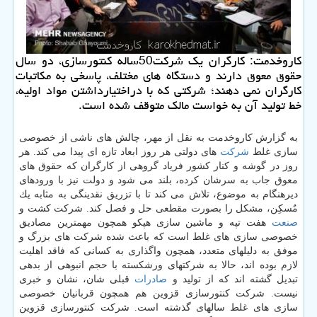
كاروخدمت: كارگران یك شركت50ساله كنتورسازی، دو سال
حقوق معوق دارند و دستگاه های مختلف، پاسخی به مكاتبات
كارگران نمی دهند؛ شركتی كه با دراختیارداشتن مواد اولیه،
خط تولید آن به خواست مالك متوقف شده است.
به گزارش كاروخدمت به نقل از مهر، چالش های ناشی از خصوصی
سازی غلط
شركت
های دولتی هر روز ابعاد تازه ای پیدا می كند. هر
روز در گوشه و كنار كشور فریاد گروهی از كارگران كه حقوق های
معوق جاب به سرشان كرده، بلند می شود و دولت نیز با ورودهای
دیرهنگام به موضوع، تلاش می كند تا با تزریق نقدینگی به مثابه یك
مٌسكِن، مشكل را بصورت مقطعی حل و فصل كند. شركت كشت و
صنعت
هفت تپه و ماشین سازی هپكو همچون مهمترین مصادیق
خصوصی سازی های غلط است كه باعث شده شركت های بزرگ و
موفق به دلیلهای متعدد، همچون واگذاری به كسانی كه فاقد اهلیت
لازم بوده اند، حالا به شركتهای ورشكسته با حجم انبوهی از بدهی
تبدیل گشته اند كه از تولید و
صادرات
قبلی شان، نشان و خبری
نیست. شركت كنتورسازی قزوین هم همچون قربانیان خصوصی
سازی های غلط سالهای گذشته است. شركت كنتورسازی قزوین