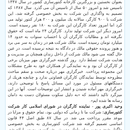
بعنوان نخستین و بزرگترین كارخانه كنتورسازی كشور در سال ۱۳۴۷
تاسیس شد و امروز ۵۰ سال از تاسیس آن می گذرد. سال ۱۳۸۷ كه
تصمیم به واگذاری این شركت به بخش خصوصی گرفته شد، این
شركت با ۹۰۰ كارگر، سالانه یك میلیون و ۲۰۰ هزار كنتور تولید می
كرد اما امروز تعداد كارگران این شركت به ۱۸۰ نفر رسیده است.
امروز دیگر این شركت تولید ندارد. كارگران ۲۴ ماه است كه حقوق
نگرفته اند و مطالبات كارگران آن با احتساب سنوات به حدود ۱۴
میلیارد تومان رسیده است. مالك شركت هم در زندان به سر می برد
و هنوز پرونده حقوقی مالك در دادگاه به نتیجه نرسیده است. در عین
حال گفته می شود مالك شركت از داخل زندان همچنان بر مدیریت و
هدایت شركت تسلط دارد. روز گذشته خبرگزاری مهر میزبان برخی
از كارگران آن بود و به نمایندگی از همكاران خود به طرح مشكلات
این مجموعه پرداخت. خبرگزاری مهر درباره صحت و سقم مباحث
مطروحه توسط نمایندگان كارگران قضاوتی ندارد و چنانچه هریك از
دستگاههای مسئول در مورد این مسائل پاسخ یا توضیحی دارند،
خبرگزاری مهر آماده شنیدن و انتشار این توضیحات است. آنها در این
میزگرد تاكید داشتند كه «به دلیل سكوت مسئولان دست به دامان
رسانه ها شده ایم».
وحید اكبری پور - نماینده كارگران در شورای اسلامی كار شركت
كنتورسازی:
شركت ما تا زمانی كه دولتی بود، تمام حقوق و مزایا در
موعد مقرر پرداخت می شد. در سال ۸۷ طبق اصل ۴۴ قانون
اساسی تصمیم گرفته شد شركت كنتورسازی به بخش خصوصی
واگذار شود و بدین سان بلوك مدیریتی شركت در بورس ارائه شد.