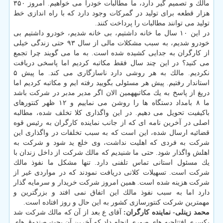
مالك و تصمیم گیر دارد، ما مطالبات خودرا می خواهیم. امروز ۳۵۰
هزار قطعه برای تولید در گمركات وجود دارد كه با راه اندازی خط
تولید می توانند مطالبات را پرداخت كنند.
در این ۱۰ سال ما خانه داشتیم، بی خانه شدیم، خودرو داشتیم بی
خودرو شدیم، به سبب مشكلات مالی از سال ۹۳ حتی زندگی خیلی
از كارگران به جدایی كشیده شده است. به ما می گویند چرا تجمع
می كنید؟ در این چند سال فقط مكاتبه كردیم اما پاسخی دریافت
نكردیم. مالك به هر روشی دارد ناسازگاری می كند. ما پیش ۵
استاندار رفتیم. پیش هر مسئولی بگویید رفته ایم و مكاتبه كردیم اما
دریغ از پاسخ به یك مكاتبههمین الان اگر مدیر مدبر در شركت باشد
ما ۸ بامداد دستگاه ها را روشن می نماییم و ۱۲ ظهر كنتورهای
باكیفیت تحویل می دهیم. در این واگذاری كلا تخلف شده، مطالبه
اصلی در آخرین نامه ای كه از جانب نماینده كارگران به رئیس قوه
قضائیه ارسال شده، این است كه به سبب تخلفات در واگذاری این
شركت به فردی كه اهلیت نداشت، وی خلع ید شود و شركت به
اهلش واگذار شود. حتی ما شنیدیم كه مالك شركت از داخل زندان با
یك مسئول استانی تماس تلفنی دارد. تنها مشكل ما نفوذ مالك
شركت است. تسهیلات كلانی دریافت نمودند كه در مواردی غیر از
شركت هزینه شده است. همین امروز شركت خریدار و سرمایه گذار
دارد اما به سبب نفوذ مالك این اتفاق نمی افتد و بزرگترین و
مهمترین شركت كنتورسازی كشور به این حال و روز افتاده است.
محمد زینلی- نماینده كارگران:
آقای ع بعد از آن كه مالك شركت شد
یكسری افتتاحیه های صوری انجام داد كه آخرین آن بحث صندوق های