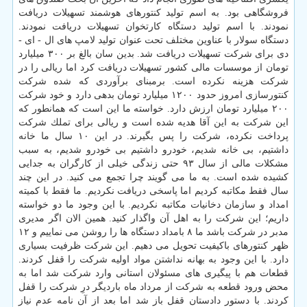
فروشگاهی بود. به اسم تولید كنتورهای هوشمند تسهیلات دریافت
نمودند. با اسم تولید دستگاه كارتخوان تسهیلات دریافت نمودند.
دستگاه سولار با عناوین مختلف تحت عنوان تولید لامپ های ال - ای -
دی برای شركت تسهیلات دریافت شد. بدین سان بالغ بر ۳۰۰ میلیارد
تومان از موسسات مالی كشور تسهیلات دریافت كرد اما ریالی را در
شركت هزینه نكرده است. برمبنای برآوردی كه شده شركت
كنتورسازی امروز حدود ۱۲۰۰ میلیارد تومان بدهی دارد و خود شركت
۲۰۰ میلیارد تومان ارزش دارد. خواسته ما این است كه همانطور كه
این شركت به این آقا هدیه شده است و ریالی برای تملك شركت
پرداخت نكرده، شركت را پس بگیرند. در این ۱۰ سال ما خانه
داشتیم، بی خانه شدیم، خودرو داشتیم بی خودرو شدیم، به سبب
مشكلات مالی از سال ۹۳ حتی زندگی خیلی از كارگران به جدایی
كشیده شده است. به ما می گویند چرا تجمع می كنید. در این چند
سال فقط مكاتبه كردیم اما پاسخی دریافت نكردیم. ما فقط با كمیته
امداد و سازمان دخانیات مكاتبه نكردیم. با این وجود ما دو خواسته
داریم؛ این شركت را به اهل آن واگذار كنید. همین الان اگر مدیری
مدبر در شركت باشد ما ۸ بامداد دستگاه ها را روشن می نماییم و ۱۲
ظهر كنتورهای باكیفیت تحویل می دهیم. این شركت ظرفیت بسیاری
دارد. با این وجود به بهانه نداشتن مواد اولیه شركت را قفل كردند.
قطعات هم با پیگیری های مسئولان استانی وارد شركت شد اما به
محض ورود قطعه به شركت از مرداد ماه باردیگر درِ شركت را قفل
كردند. با دستور دادستان قفل باز شد اما بعد از آن نامه عدم نیاز