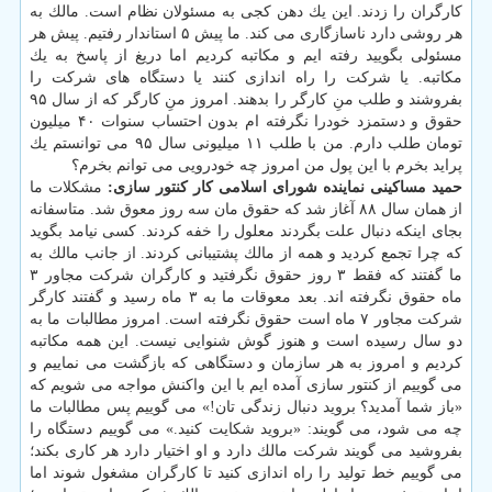
كارگران را زدند. این یك دهن كجی به مسئولان نظام است. مالك به
هر روشی دارد ناسازگاری می كند. ما پیش ۵ استاندار رفتیم. پیش هر
مسئولی بگویید رفته ایم و مكاتبه كردیم اما دریغ از پاسخ به یك
مكاتبه. یا شركت را راه اندازی كنند یا دستگاه های شركت را
بفروشند و طلب منِ كارگر را بدهند. امروز منِ كارگر كه از سال ۹۵
حقوق و دستمزد خودرا نگرفته ام بدون احتساب سنوات ۴۰ میلیون
تومان طلب دارم. من با طلب ۱۱ میلیونی سال ۹۵ می توانستم یك
پراید بخرم با این پول من امروز چه خودرویی می توانم بخرم؟
حمید مساكینی نماینده شورای اسلامی كار كنتور سازی:
مشكلات ما
از همان سال ۸۸ آغاز شد كه حقوق مان سه روز معوق شد. متاسفانه
بجای اینكه دنبال علت بگردند معلول را خفه كردند. كسی نیامد بگوید
كه چرا تجمع كردید و همه از مالك پشتیبانی كردند. از جانب مالك به
ما گفتند كه فقط ۳ روز حقوق نگرفتید و كارگران شركت مجاور ۳
ماه حقوق نگرفته اند. بعد معوقات ما به ۳ ماه رسید و گفتند كارگر
شركت مجاور ۷ ماه است حقوق نگرفته است. امروز مطالبات ما به
دو سال رسیده است و هنوز گوش شنوایی نیست. این همه مكاتبه
كردیم و امروز به هر سازمان و دستگاهی كه بازگشت می نماییم و
می گوییم از كنتور سازی آمده ایم با این واكنش مواجه می شویم كه
«باز شما آمدید؟ بروید دنبال زندگی تان!» می گوییم پس مطالبات ما
چه می شود، می گویند: «بروید شكایت كنید.» می گوییم دستگاه را
بفروشید می گویند شركت مالك دارد و او اختیار دارد هر كاری بكند؛
می گوییم خط تولید را راه اندازی كنید تا كارگران مشغول شوند اما