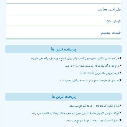
طراحی سایت
فیش حج
قیمت بیسیم
پربیننده ترین ها
فراهم شدن امکان اعطای مجوز کسب وکار برای اتباع خارجه از درگاه ملی مجوزها
نرخ تورم آمریکا درحال نزدیک شدن به ۴ درصد
قیمت جهانی طلا امروز 1405، 3، 5
تعدادی از الزامات اداری برای بیمه بیکاری تعلیق شد
پربحث ترین ها
شارژ کوپن مرداد ماه از فردا شروع می شود
توقف طولانی کامیون ها پشت مرز صورت حساب سنگینی که به اقتصاد می رسد
شارژ کالا برگ مرداد ماه از فردا شروع می شود