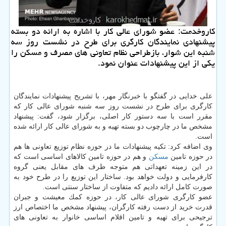
كاروخدمت: عضو شورای عالی كار با اشاره به ارائه دو بسته
پیشنهادی نمایندگان كارگری برای طرح در نشست روز سه
شنبه این شوار، بازطراحی نظام تعاونی های مصرف و مسكن را
یكی از این پیشنهادات عنوان نمود.
علی خدایی در گفتگو با خبرنگار مهر، با تشریح پیشنهادات نمایندگان
كارگری برای طرح در نشست روز سه شنبه شورای عالی كار كه
مقرر است با سه دستور كار اصلی، برگزار شود، گفت: پیشنهاد
مشخص ما در چارچوب دو بسته تهیه و به شورای عالی كار ارائه شده
است.
وی اضافه كرد: تكیه پیشنهادات ما در حوزه نظام توزیع تعاونی ها هم
در حوزه تامین
مسكن
و هم در حوزه تامین كالاهای اساسی است كه
در این زمینه تعهداتی هم متوجه طرف های مقابل یعنی گروه
كارفرمایی و دولت خواهد بود. ساختار این توزیع را در طرح خود به
صورت كامل ارائه دادیم كه متفاوت از ساختار سنتی است.
عضو كارگری شورای عالی كار، در حوزه كمك معیشت و جبران
قدرت خرید از دست رفته كارگران، پیشنهاد مشخص ما اختصاص ارز
ترجیحی برای تهیه و تامین اقلام اساسی خانوار به تعاونی های