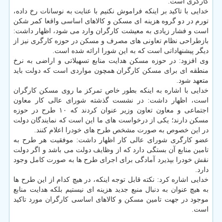
كارگری است.
خدایی با تاكید بر اینكه فراموش نكنیم با عنایت به نوسانات رخ داده،
تورم در دو گروه هزینه ای مسكن و كالاهای اساسی واقعا كمر شكن
است و فشار زیادی به معیشت كارگران وارد می شود، اظهار داشت:
بازطراحی نظام تعاونی های مصرف و مسكن در حوزه كارگری نیز از
دیگر پیشنهاداتی است كه به این شورا ارائه شده است.
وی افزود: در حوزه مسكن هدایت منابع تسهیلاتی و اراضی به نرخ
منطقه ای برای مسكن كارگران همچون مواردی است كه دولت باید
متعهد شود.
خدایی با اشاره به اینكه بطور خاص تمركز ما روی مسكن كارگران
است، اظهار داشت: در نشست گذشته شورای عالی كار معاون
اجتماعی و معاون تعاون وزیر عنوان كردند كه ۱۰ طرح در حوزه
مسكن دارند؛ یكی از درخواست های ما این است كه نمایندگان دولت
در این خصوص به صورت مشخص طرح های خودرا اعلام كنند.
عضو كارگری شورای عالی كار اظهار داشت: موفقیت هر طرح به
تامین منابع آن بستگی دارد كه از وظایف دولت می باشد و اگر دولت
نقش خودرا بپذیرد آمادگی برای اجرای طرح ها به صورت كامل وجود
دارد.
خدایی اشاره كرد: نكته قابل توجه اینكه، در هیچ كدام از این طرح ها
به هیچ عنوان به دنبال منبع جدید هزینه ای نیستیم بلكه هدایت منابع
موجود در جهت تامین مسكن و كالاهای اساسی كارگران مورد تاكید
است.