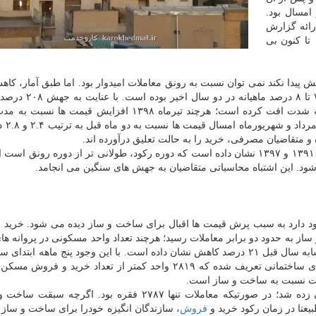
رفته بود حجم معاملات ۴.۶ برابر امسال بود.
رائه گزارش
های ماهیانه این بخش توسط بانك مركزی در سال ۱۳۹۲ تا كنون بی
۲.۸ درصدی قیمت در دو ماه گذشته بسیار كمتر از رشد ۷ تا 
نسبت به چهار سال قبل، توان خرید متقاضیان مصرفی به شدت افت كرده است؛ هرچند تیرماه ۱۳۹۸ افزایش ق
چهار سال پیش از آن
 متقاضیان مصرفی، خرید را به حالت تعلیق درآورده اند.
تجربه سیكل های رونق مسكن در سال های ۱۳۶۸، ۱۳۸۶، ۱۳۹۱ و ۱۳۹۷ نشان داده است كه دوره ركود، طولانی تر از دوره رونق
ود. این اشتباه محاسباتی متقاضیان به جهش های سنگین می انجامد.
در شهر تهران وجود دارد به سبب پرش قیمت ها اقبال برای ساخت و ساز دیده می شود. خری
از به حدود دو برابر معاملات رسید؛ هرچند تعداد واحد مسكونی در پروانه ها
شهر تهران طی شش ماه ابتدای امسال نسبت به مدت مشابه سال قبل ۲۱ درصد كاهش نشان داده است. با این وجود پنج ماهه 
لات نسبت به ساخت و ساز است.
مردادماه كلنگ راه اندازی ۵۵۶۲ واحد مسكونی در تهران زده شد؛ در صورتیكه معاملات تنها ۲۷۸۷ فقره بود. ا
یعتا در زمان ركود خرید و
فروش
، سازندگان انگیزه خودرا برای ساخت و ساز