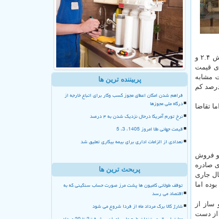
كارشناسان می گویند تا زمانی كه قیمت های پیشنهادی كاهش پیدا نكند نمی توان نسبت به رونق معاملات امیدوار بود. اما طبق آمار، كاهش ۲.۴ و
۸ درصد ماهیانه در دو سال اخیر بوده است. با عنایت به جهش ۲۰۸ درصدی قیمت
یمت ها نسبت به مدت مشابه
پربیننده ترین ها
 عدد ۲۴۵ درصد را نشان می داد. اما مرداد و شهریورماه امسال قیمت ها نسبت به دو ماه قبل به ترتیب ۲.۴ و ۲.۸ درصد كم
فراهم شدن امکان اعطای مجوز کسب وکار برای اتباع خارجه از
درگاه ملی مجوزها
 است اما تقاضا
نرخ تورم آمریکا درحال نزدیک شدن به ۴ درصد
قیمت جهانی طلا امروز 1405، 3، 5
تعدادی از الزامات اداری برای بیمه بیکاری تعلیق شد
د و فروش
ی صادره
پربحث ترین ها
ابتدای سال جاری
توقف طولانی کامیون ها پشت مرز صورت حساب سنگینی که به
اقتصاد می رسد
گرچه سبقت ساخت و ساز از
شارژ کالا برگ مرداد ماه از فردا شروع می شود
 از دست
مهلت ارسال مستندات طرح ملی یاوران پیشرفت2 تا 20 مرداد