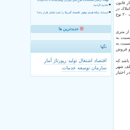
ر قانون
تمدید گردید
ت داده اند. سال ۱۳۹۷ كمیسیون تلفیق املاك در
انسداد تنگه هرمز چطور اقتصاد آمریکا را تحت فشار قرار داد؟
تهران اعداد و ارقامی برای ارزش معاملاتی املاك لحاظ كرده كه به اعتقاد انبوه سازان در صورت اجرا تورم بسیار سنگینی را در چارچوب ۲۰ نوع
جدیدترین ها
از متری
مان در شهریورماه رسیده كه كاهش ۲.۸ درصدی را نسبت به
ینه نشان داده است. معاملات نیز به ۲۷۸۷ فقره رسید كه ۱۵ درصد نسبت به
تگها
 و فروش
اقتصاد
اشتغال
تولید
رپورتاژ
آمار
باشد كه
مناطق مختلف شهر
سازمان
توسعه
خدمات
 در اختیار