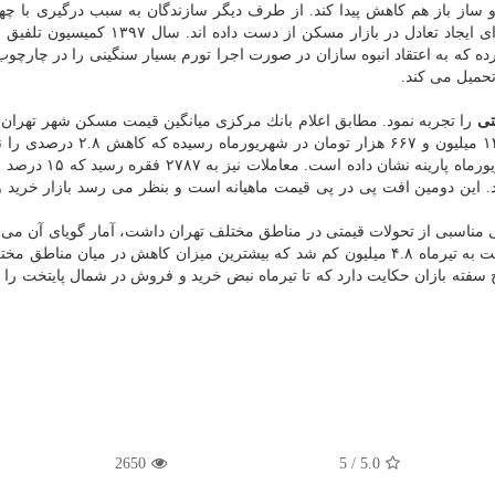
 ساز باز هم كاهش پیدا كند. از طرف دیگر سازندگان به سبب درگیری با چها
مزاحم و اختلال در روند دریافت نقدینگی، توان لازم را برای ایجاد تعادل در بازار مسكن از دس
حمیل می كند.
تی
را تجربه نمود. مطابق اعلام بانك مركزی میانگین قیمت مسكن شهر تهران 
۱۳ میلیون و ۲۵ هزار تومان در مردادماه ۱۳۹۸ به متری ۱۲ میلیون و ۶۶۷ هزار تو
مردادماه امسال و افزایش ۵۶.۵ درصدی را نسبت به شهریورماه پار
ل كم شد. این دومین افت پی در پی قیمت ماهیانه است و بنظر می رسد بازار خرید
 مناسبی از تحولات قیمتی در مناطق مختلف تهران داشت، آمار گویای آن می 
در منطقه ۱ قیمت ها نسبت به مردادماه ۳.۲ میلیون و نسبت به تیرماه ۴.۸ میلیون كم شد كه بیشترین میزان كاهش در میان 
۴. میلیونی قیمت از خروج سفته بازان حكایت دارد كه تا تیرماه نبض خرید و فروش در شمال پایتخت را
2650
/ 5
5.0