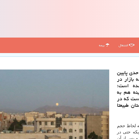
اشتغال
بیمه
حدی پایین
 بازار در
د كمتر شده است؛
نه هم به
ی است كه در
ان طبیعتا
 كاروخدمت به نقل از ایسنا، شهریورماه ۱۳۹۸ به لحاظ حجم
یكه حتی در
قبل و پس از آن