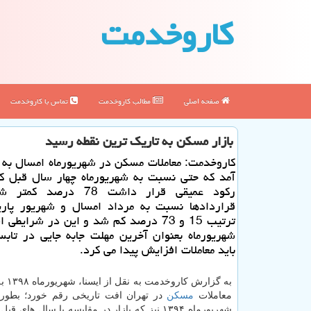
كاروخدمت
صفحه اصلی
مطالب كاروخدمت
تماس با كاروخدمت
بازار مسكن به تاریك ترین نقطه رسید
كاروخدمت: معاملات مسكن در شهریورماه امسال به 
آمد كه حتی نسبت به شهریورماه چهار سال قبل كه
ركود عمیقی قرار داشت 78 درص
قراردادها نسبت به مرداد امسال و شهریور پاری
ترتیب 15 و 73 درصد كم شد و این در شرایط
شهریورماه بعنوان آخرین مهلت جابه جایی در تابست
باید معاملات افزایش پیدا می كرد.
به گزارش
معاملات
مسكن
در تهران افت تاریخی رقم خورد؛ بطور
شهریورماه ۱۳۹۴ نیز كه بازار در مقایسه با سال های 