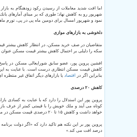
اما افت شدید معاملات از رسیدن ركود زودهنگام به باز
نمود و شهریور امسال برای دومین ماه پی در پی، تورم ما
دلخوشی به بازارهای موازی
متقاضیان در صف خرید مسكن، در انتظار كاهش بیشتر قیمت ها
سكه را دلیلی بر احتمال كاهش بیشتر قیمت مسكن عنوان م
افشین پروین پور، عضو سابق شورایعالی مسكن در پاسخ به 
كاهش قیمت مسكن انتظاری درست است. با عنایت به این 
بنابراین اگر در
اقتصاد
یا بازارهای دیگر اتفاق غیر منتظره ا
كاهش ۲۰ درصدی
پروین پور این استدلال را دارد كه با عنایت به كسادی باز
كوتاه می آیند و ملك خویش را با قیمتی كمتر از عرف باز
خواهد داشت و كاهش ۱۵ تا ۲۰ درصدی قیمت مسكن در ماه های آینده انتظار می رود.»
درصد افت می كند.»