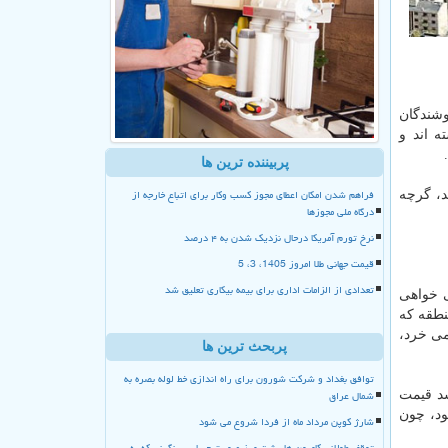
وشندگان
ه اند و
پربیننده ترین ها
فراهم شدن امکان اعطای مجوز کسب وکار برای اتباع خارجه از
د، گرچه
درگاه ملی مجوزها
نرخ تورم آمریکا درحال نزدیک شدن به ۴ درصد
قیمت جهانی طلا امروز 1405، 3، 5
تعدادی از الزامات اداری برای بیمه بیکاری تعلیق شد
ی خواهی
 منطقه كه
 قیمت دارد اما كسی نمی خرد،
پربحث ترین ها
توافق بغداد و شرکت شورون برای راه اندازی خط لوله بصره به
شمال عراق
شد قیمت
ود، چون
شارژ کوپن مرداد ماه از فردا شروع می شود
توقف طولانی کامیون ها پشت مرز صورت حساب سنگینی که به