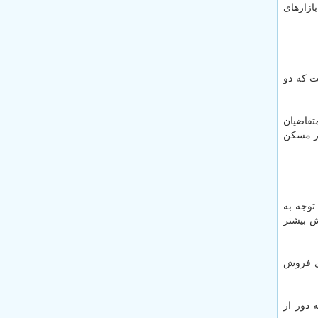
ر بازارهای
ت كه دو
تقاضیان
 نیازی كه در بازار وجود دارد نمی تواند تا آخر سال كاهشی باشد. چون ماهانه ۶ تا ۷ هزار مسكن
توجه به
ش بیشتر
ای فروش
 دور از