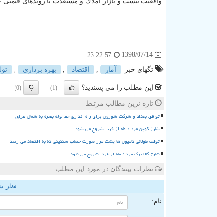
واقعیت نیست و بازار املاك و مستغلات با روندهای قیمتی 
1398/07/14
23:22:57
تگهای خبر:
آمار
,
اقتصاد
,
بهره برداری
,
تول
این مطلب را می پسندید؟
(0)
(1)
تازه ترین مطالب مرتبط
توافق بغداد و شرکت شورون برای راه اندازی خط لوله بصره به شمال عراق
شارژ کوپن مرداد ماه از فردا شروع می شود
توقف طولانی کامیون ها پشت مرز صورت حساب سنگینی که به اقتصاد می رسد
شارژ کالا برگ مرداد ماه از فردا شروع می شود
نظرات بینندگان در مورد این مطلب
نظر ش
نام: