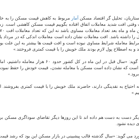
ستاریان، تحلیل گر اقتصاد مسكن
آمار
مربوط به كاهش قیمت مسكن را به خا
ت وقتی افت شدید معاملات اتفاق افتاده بگوییم قیمت مسكن كاهشی است. ز
را داشته باشد. افت معاملات نشان داده است معاملات اندكی كه در مرداد یا
ایط معامله شرایط مساوی نبوده است و افت قیمت ها بیشتر به این علت بود
د و به اصطلاح پول لازم بودند ملك خویش را با قیمت كمتری فروختند.»
ستاریان با مقایسه تعداد معاملات امسال و سال قبل می گوید: «سال قبل در این ماه در كل كشور حدود ۶۰
 از ۵ هزار معامله افت كرده است كه نشان داده است مسكن با معامله نشدن، قیمت خودش را حفظ نم
رود.»
 احتیاج به نقدینگی دارند، حاضرند ملك خویش را با قیمت كمتری بفروشند. اص
م.»
یگر دست به دست هم داده اند تا این روزها دیگر تقاضای سوداگری مسكن بر
 دیده نشود.
مورد می گوید: «سال گذشته قالب پیشبینی در بازار مسكن این بود كه رشد قی