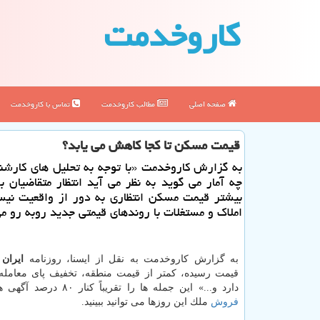
كاروخدمت
صفحه اصلی
مطالب كاروخدمت
تماس با كاروخدمت
قیمت مسكن تا كجا كاهش می یابد؟
به گزارش كاروخدمت «با توجه به تحلیل های كارشن
چه آمار می گوید به نظر می آید انتظار متقاضیان 
بیشتر قیمت مسكن انتظاری به دور از واقعیت نیس
املاك و مستغلات با روندهای قیمتی جدید روبه رو م
به گزارش كاروخدمت به نقل از ایسنا، روزنامه
ایران
ن
قیمت رسیده، كمتر از قیمت منطقه، تخفیف پای معامله
دارد و...» این جمله ها را تقریباً كنار ۸۰ درصد آگهی های اجاره یا
فروش
ملك این روزها می توانید ببینید.