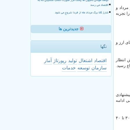
اقتصاد می رسد
مرداد و
شارژ کالا برگ مرداد ماه از فردا شروع می شود
 شهریور نسبت به ماه مرداد ۲.۸ درصد كاهش را تجربه
جدیدترین ها
ی ارز و
تگها
 انتظار
اقتصاد
اشتغال
تولید
رپورتاژ
آمار
ع رسید.
سازمان
توسعه
خدمات
یشنهادی
ی ادامه
پروین پور بر این نكته هم تاكید دارد كه «اگر دولت برنامه هایی مانند دریافت مالیات از معاملات مسكن را اجرایی كند قیمت مسكن، از ۳۰ تا ۴۰