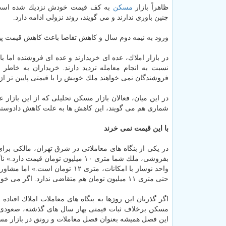
ظاهراً بازار
مسكن
به كف قیمت خودش نزدیك شده است
چنین باوری ندارند و می گویند، روند نزولی ادامه دارد.
ورود به نیمه دوم سال و كاهش تقاضا باعث كاهش قیمت پی
در بازار املاك، عده ای خریدارند و عده ای فروشنده اما ب
نسبت به انجام معامله تردید دارند. خریداران به خاط
فروشندگان نمی خواهند ملك خویش را با قیمتی پایین تر از ق
در این میان، فعالان بازار مسكن تحلیلی كه از این بازار
شماری هم می گویند، این كاهش ها به علت كاهش دادوست
با این قیمت نمی خرند
در یكی از بنگاه های معاملاتی در شرق تهران، مالكی برا
بفروشی، ملك شما متری ۱۰ میلیون تو
حتی متری ۱۱ میلیون تومان هم متقاضی ندارد. اگر می خواهید بفروشید با متری ۱۰ میلیون تومان مشتری پیدا می شود.»
اگر گذرتان این روزها به بنگاه های معاملات املاك افتاد
مسكن برخلاف ثبات قیمتی بهار سال های گذشته، صعودی شد
این فصل همیشه بعنوان فصل معاملات و رونق در بازار م