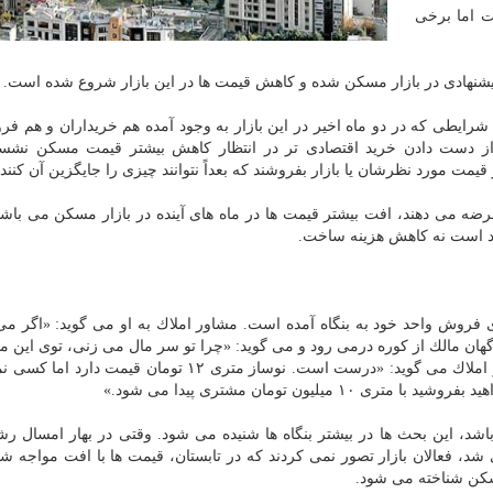
 اما برخی
شنهادی در بازار مسكن شده و كاهش قیمت ها در این بازار شروع شده است.
ا شرایطی كه در دو ماه اخیر در این بازار به وجود آمده هم خریداران و هم فر
ر از دست دادن خرید اقتصادی تر در انتظار كاهش بیشتر قیمت مسكن نشست
یمت مورد نظرشان یا بازار بفروشند كه بعداً نتوانند چیزی را جایگزین آن كنند.
 عرضه می دهند، افت بیشتر قیمت ها در ماه های آینده در بازار مسكن می باش
د است نه كاهش هزینه ساخت.
ی فروش واحد خود به بنگاه آمده است. مشاور املاك به او می گوید: «اگر م
مان قیمت دارد.» ناگهان مالك از كوره درمی رود و می گوید: «چرا تو سر مال می زنی، توی این
واحد نوساز با امكانات، متری ۱۲ تومان است.» اما مشاور املاك می گوید: «درست است. نوساز متری ۱۲ تومان
ه باشد، این بحث ها در بیشتر بنگاه ها شنیده می شود. وقتی در بهار امسال ر
، فعالان بازار تصور نمی كردند كه در تابستان، قیمت ها با افت مواجه ش
سكن شناخته می شود.