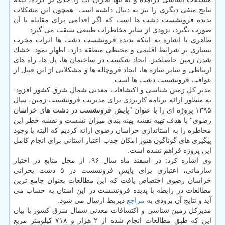
نتایج منفی دیگری را نیز به دنبال داشته است. همچون این مشكلات
پدیده فرونشست دشت ها است كه اگر اقدامی برای مقابله با آن
صورت نگیرد، بزودی از سایر مخاطرات طبیعی سبقت می گیرد.
طاهری با اشاره به اینكه پدیده فرونشست دشت ها اثرات مخرب
بسیاری بر شرایط اقلیمی و محیطی منطقه دارد، اظهار نمود: خشك
شدن زمین حاصلخیز، ایجاد شكست در ساختمان ها، پل ها، راه های
ارتباطی و سایر سازه ها، ایجاد فروچاله ها و مشكلاتی از این قبیل از
عواقب فرونشست دشت ها است.
مدیر كل زمین شناسی و اكتشافات معدنی شمال شرق كشور افزود:
به منظور ارائه برنامه كاربردی برای مدیریت فرونشست زمین، سال
۱۳۹۵ پروژه ای را با عنوان "پایش فرونشست در دشت های خراسان
رضوی" با هدف تهیه نقشه پهنه بندی میزان نشست و نقشه خطر این
مخاطره را به استانداری خراسان رضوی ارائه كردیم كه البته با وجود
پیگیری های گوناگون هنوز امكان جذب اعتبار استانی برای انجام كامل
این پروژه فراهم نشده است.
وی اشاره كرد: در اسفند ماه سال ۹۶، از محل منابع در اختیار
سازمانی، اعتباری برای پایش فرونشست در ۵ دشت بحرانی
خراسان رضوی اختصاص یافت كه این مطالعات بعنوان جامع ترین
مطالعات در رابطه با پدیده فرونشست در این استان به حساب می
آید و نتایج آن بزودی به
مراجع
ذیربط ارسال می شود.
مدیركل زمین شناسی و اكتشافات معدنی شمال شرق كشور با بیان
این كه طبق مطالعات انجام شده از ۲ هزار و ۷۱۸ كیلومتر مربع