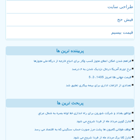
طراحی سایت
فیش حج
قیمت بیسیم
پربیننده ترین ها
فراهم شدن امکان اعطای مجوز کسب وکار برای اتباع خارجه از درگاه ملی مجوزها
نرخ تورم آمریکا درحال نزدیک شدن به ۴ درصد
قیمت جهانی طلا امروز 1405، 3، 5
تعدادی از الزامات اداری برای بیمه بیکاری تعلیق شد
پربحث ترین ها
توافق بغداد و شرکت شورون برای راه اندازی خط لوله بصره به شمال عراق
شارژ کوپن مرداد ماه از فردا شروع می شود
توقف طولانی کامیون ها پشت مرز صورت حساب سنگینی که به اقتصاد می رسد
شارژ کالا برگ مرداد ماه از فردا شروع می شود