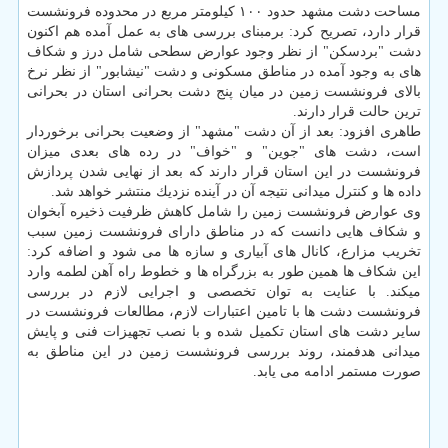
مساحت دشت مشهد حدود ۱۰۰ كیلومتر مربع در محدوده فرونشست
قرار دارد، تصریح كرد: برمبنای بررسی های به عمل آمده هم اكنون
دشت "بردسكن" از نظر وجود عوارض سطحی شامل درز و شكاف
های به وجود آمده در مناطق مسكونی و دشت "نیشابور" از نظر نرخ
بالای فرونشست زمین در میان پنج دشت بحرانی استان در بحرانی
ترین حالت قرار دارند.
طاهری افزود: بعد از آن دشت "مشهد" از وضعیت بحرانی برخوردار
است، دشت های "جوین" و "خواف" در رده های بعدی میزان
فرونشست در این استان قرار دارند كه بعد از نهایی شدن پردازش
داده ها و كنترل میدانی نتیجه آن در آینده نزدیك منتشر خواهد شد.
وی عوارض فرونشست زمین را شامل كاهش ظرفیت ذخیره آبخوان
و شكاف هایی دانست كه در مناطق دارای فرونشست زمین سبب
تخریب مزارع، كانال های آبیاری و سازه ها می شود و اضافه كرد:
این شكاف ها همین طور به بزرگراه ها و خطوط راه آهن لطمه وارد
میكند. با عنایت به توان تخصصی و اجرایی لازم در بررسی
فرونشست دشت ها با تامین اعتبارات لازم، مطالعات فرونشست در
سایر دشت های استان تكمیل شده و با نصب تجهیزات فنی و پایش
میدانی هدفمند، روند بررسی فرونشست زمین در این مناطق به
صورت مستمر ادامه می یابد.