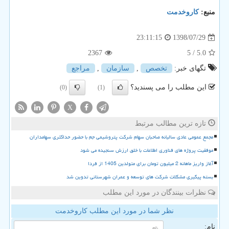
منبع:
كاروخدمت
1398/07/29
23:11:15
2367
/ 5
5.0
تگهای خبر:
تخصص
,
سازمان
,
مراجع
این مطلب را می پسندید؟
(0)
(1)
X
تازه ترین مطالب مرتبط
مجمع عمومی عادی سالیانه صاحبان سهام شرکت پتروشیمی جم با حضور حداکثری سهامداران
موفقیت پروژه های فناوری اطلاعات با خلق ارزش سنجیده می شود
آغاز واریز ماهانه 2 میلیون تومان برای متولدین 1405 از فردا
بسته پیگیری مشکلات شرکت های توسعه و عمران شهرستانی تدوین شد
نظرات بینندگان در مورد این مطلب
نظر شما در مورد این مطلب کاروخدمت
نام: