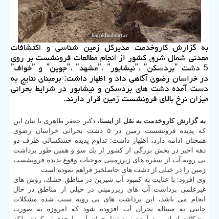
به گزارش كاروخدمت مدیركل زمین شناسی و اكتشافات
معدنی شمال شرق كشور از انجام مطالعات فرونشست بر روی
5 دشت ˮبردسكنˮ، ˮنیشابورˮ، ˮمشهدˮ، ˮجوینˮ و ˮخوافˮ
در خراسان رضوی آگاهی داد و اظهار داشت: برمبنای نتایج به
دست آمده دشت های بردسكن و نیشابور در شرایط بحرانی
میزان نرخ بالای فرونشست زمین قرار دارند.
به گزارش كاروخدمت به نقل از ایسنا،
دكتر جعفر طاهری با بیان این
كه پدیده فرونشست زمین در ۵ دشت بحرانی خراسان رضوی
همچنان ادامه دارد، اظهار داشت: تداوم پدیده خشكسالی ظرف دو
دهه اخیر در بخش بزرگی از كشور از یك سو و همین طور برداشت
بی رویه آب از سفره های زیرزمینی موجبات وقوع پدیده فرونشست
زمین را در خیلی از دشت های حاصلخیز فراهم نموده است.
وی افزود: با عنایت به كمبود آب شیرین در مناطق خشك، روش های
غیرعلمی برداشت آب های زیرزمینی در خیلی از مناطق در حال
انجام می باشد، این برداشت های بی رویه سبب شده مشكلات
جانبی به مساله بحران آب افزوده شود كه امروزه به صورت
مشكلات اساسی درآمده و نه تنها بحران آب را جدی تر كرده، بلكه