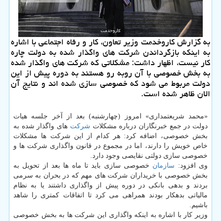
به گزارش كاروخدمت وزیر تعاون، كار و رفاه اجتماعی با اشاره
به اینكه بازگرداندن شركت های واگذار شده به دولت چاره
كار نیست، اظهار داشت: مشكلاتی كه شركت های واگذار شده
به بخش خصوصی با آن روبه رو هستند به دوره پیش از این
دولت مربوط می شود كه خصوصی سازی شده اند و نتایج آن
الان ظاهر شده است.
«محمد شریعتمداری» امروز (چهارشنبه) بعد از آخر جلسه هیات
دولت در جمع خبرنگاران درباره مشكلات
شركت
های واگذار شده به
بخش خصوصی، اضافه كرد: هر كدام از این شركت ها مشكلات
خاص خویش را دارند، اما در مجموع در قانون واگذاری شركت ها و
خصوصی سازی دولتی نقایصی وجود دارد.
وی افزود:
سازمان
خصوصی سازی باید تا ماه ها بعد از تحویل به
بخش خصوصی با خریداران شركت های مهم كه در بحران به سرمی
بردند و بدهی بانكی در دوره پیش از واگذاری داشتند یا به نظام
مالیاتی بدهكار بودند همراهی می كرد تا اتفاقات كمتری را شاهد
باشیم.
وزیر كار با اشاره به اینكه واگذاری این شركت ها به بخش خصوصی