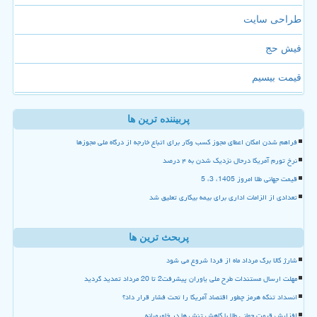
طراحی سایت
فیش حج
قیمت بیسیم
پربیننده ترین ها
فراهم شدن امکان اعطای مجوز کسب وکار برای اتباع خارجه از درگاه ملی مجوزها
نرخ تورم آمریکا درحال نزدیک شدن به ۴ درصد
قیمت جهانی طلا امروز 1405، 3، 5
تعدادی از الزامات اداری برای بیمه بیکاری تعلیق شد
پربحث ترین ها
شارژ کالا برگ مرداد ماه از فردا شروع می شود
مهلت ارسال مستندات طرح ملی یاوران پیشرفت2 تا 20 مرداد تمدید گردید
انسداد تنگه هرمز چطور اقتصاد آمریکا را تحت فشار قرار داد؟
افزایش قیمت جهانی طلا با کاهش تنش ها در خاورمیانه