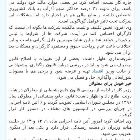
چاره كار نیست، اضافه كرد: در بعضی موارد مالك خود دولت می
باشد، برای نمونه ۳۱ درصد حداكثر سهم آذرآب به بانك كشاورزی
اختصاص داشته و منابع مالی هم در اختیار دارد اما مشكلات این
شركت تحت تأثیر عوامل گوناگونی است.
وی افزود: تعیین تكلیف و تثبیت مالكیت شركت ها بگونه ای نیست كه
كارگران احساس كنند در آینده، شركت ها از شرایط با ثباتی
برخوردار خواهد شد و این شاید مهمترین دلیل نگرانی هاست و این
اختلافات باعث عدم پرداخت حقوق و دستمزد كارگران و مشكلات بعد
از آن می شود.
شریعتمداری اظهار داشت: بعضی از این تغییرات با اصلاح قانون
برطرف می شود و باید در بررسی دوباره قانون واگذاری، پیشنهاداتی
از جانب وزیر
اقتصاد
تهیه و عرضه شود و برخی هم با مصوبات
شورایعالی واگذاری حل و فصل می شود.
خبر خوش برای معلولان
وزیر كار در ادامه از بررسی قانون جامع پشتیبانی از معلولان در هیات
دولت اطلاع داد و اظهار داشت: قانون جامع پشتیبانی از معلولان سال
۱۳۹۶ در مجلس شورای اسلامی تصویب گردید و ۶ آئین نامه اجرایی
در جریان بررسی در كمیسیون های مختلف در دستور كار قرار
گرفت.
وی اضافه كرد: امروز آئین نامه اجرایی ماده ۹، ۱۲ و ۱۳ در جلسه
هیات وزیران در دست رسیدگی قرار دارد و یكی بعد از دیگری
تصویب می شود.
شریعتمداری درباره جزئیات آیین نامه ها توضیح داد: آئین نامه ۹ به