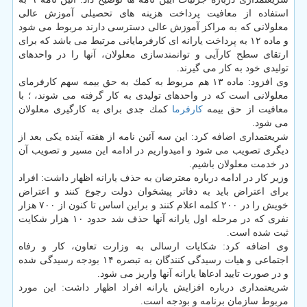
استفاده از معافیت پرداخت هزینه های تحصیلی آموزش عالی
معلولانی كه به مراكز آموزش عالی دسترسی دارند مربوط می شود
و ماده ۱۲ به پرداخت یارانه ای كارفرمایانی مرتبط می باشد كه برای
ارتقای سطح كارآیی و توانمندسازی معلولان، آنها را در واحدهای
تولیدی خود به كار می گیرند.
وی افزود: ماده ۱۳ هم مربوط به كمك به حق بیمه سهم كارفرمای
معلولانی است كه در واحدهای تولیدی به كار گرفته می شوند، ؛ با
معافیت از حق بیمه
كارفرما
كمك جدی برای به كارگیری معلولان
می شود.
شریعتمداری اضافه كرد: این سه آئین نامه از هفته آینده یكی بعد از
دیگری تصویب می شود و امیدواریم در ادامه این مسیر و تصویب آن
در خدمت معلولان باشیم.
وزیر كار در ادامه درباره معترضان به حذف یارانه اظهار داشت: افراد
برای اعتراض باید به دفاتر پیشخوان دولت رجوع كنند و اعتراض
خویش را در ۲۰۰ كلمه اعلام كنند و براین اساس تا كنون از ۷۰۰ هزار
نفری كه در مرحله اول یارانه آنها حذف شد حدود ۱۰ هزار شكایت
ثبت شده است.
وی اضافه كرد: شكایات ارسالی به وزارت تعاون، كار و رفاه
اجتماعی و هیات رسیدگی كنندگان به تبصره ۱۴ بودجه رسیدگی شده
و در صورت تایید ادعاها یارانه آنها واریز می شود.
شریعتمداری درباره افزایش یارانه افراد اظهار داشت: این مورد
مربوط سازمان برنامه و بودجه است.