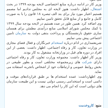
وزیر كار در ادامه درباره منابع اختصاصی لایحه بودجه ۱۳۹۹ در بحث
اشتغال
، اظهار داشت: هنوز لایحه ای به مجلس ندادیم اما مصمم
هستیم اعتبار مورد نیاز برای بند الف تبصره ۱۸ قانون را با به صورت
كامل و جامع و از منابع قابل تحقق تامین نماییم.
وی اضافه كرد: همین طور در صدد هستیم در لایحه بودجه سال ۱۳۹۹
با كمك مجلس شورای اسلامی منابع درآمدی مطمئن برای همسان
سازی حقوق بازنشستگان و پرداخت بدهی دولت به
سازمان
تامین
اجتماعی پیش بینی نماییم.
شریعتمداری در ادام درباره
استخدام
خبرنگاران و فعال فضای مجازی
در وزارت تعاون، كار و رفاه اجتماعی، اظهار داشت: بعضی از این
افراد در دوره های قبل در وزارتخانه مشغول به كار بودند.
وزیر كار اظهار داشت: مجموعه وزارت تعاون، كار و رفاه اجتماعی
دارای
شركت
های زیرمجموعه مختلفی است و بطور طبیعی در
بخش روابط عمومی و ارتباطات خود از اشخاص باتجربه استفاده می
نماید.
وی اظهارداشت: عمده استخدام ها بر طبق قراردادهای موقت و
دائمی است و استخدامی رسمی دولتی نیست و این طبیعت سازمان
های دولتی است كه این كار را انجام می دهد.
منبع:
كاروخدمت