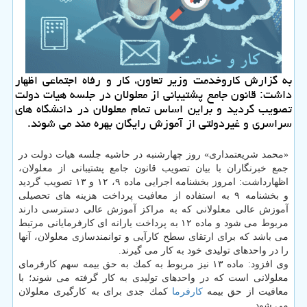
به گزارش كاروخدمت وزیر تعاون، كار و رفاه اجتماعی اظهار
داشت: قانون جامع پشتیبانی از معلولان در جلسه هیات دولت
تصویب گردید و براین اساس تمام معلولان در دانشگاه های
سراسری و غیردولتی از آموزش رایگان بهره مند می شوند.
«محمد شریعتمداری» روز چهارشنبه در حاشیه جلسه هیات دولت در
جمع خبرنگاران با بیان تصویب قانون جامع پشتیبانی از معلولان،
اظهارداشت: امروز بخشنامه اجرایی ماده ۹، ۱۲ و ۱۳ تصویب گردید
و بخشنامه ۹ به استفاده از معافیت پرداخت هزینه های تحصیلی
آموزش عالی معلولانی كه به مراكز آموزش عالی دسترسی دارند
مربوط می شود و ماده ۱۲ به پرداخت یارانه ای كارفرمایانی مرتبط
می باشد كه برای ارتقای سطح كارآیی و توانمندسازی معلولان، آنها
را در واحدهای تولیدی خود به كار می گیرند.
وی افزود: ماده ۱۳ نیز مربوط به كمك به حق بیمه سهم كارفرمای
معلولانی است كه در واحدهای تولیدی به كار گرفته می شوند؛ با
معافیت از حق بیمه
كارفرما
كمك جدی برای به كارگیری معلولان
می شود.