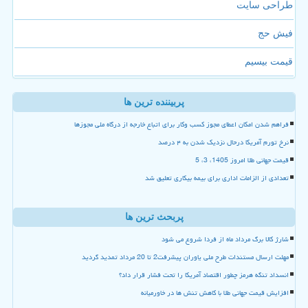
طراحی سایت
فیش حج
قیمت بیسیم
پربیننده ترین ها
فراهم شدن امکان اعطای مجوز کسب وکار برای اتباع خارجه از درگاه ملی مجوزها
نرخ تورم آمریکا درحال نزدیک شدن به ۴ درصد
قیمت جهانی طلا امروز 1405، 3، 5
تعدادی از الزامات اداری برای بیمه بیکاری تعلیق شد
پربحث ترین ها
شارژ کالا برگ مرداد ماه از فردا شروع می شود
مهلت ارسال مستندات طرح ملی یاوران پیشرفت2 تا 20 مرداد تمدید گردید
انسداد تنگه هرمز چطور اقتصاد آمریکا را تحت فشار قرار داد؟
افزایش قیمت جهانی طلا با کاهش تنش ها در خاورمیانه