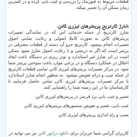
قطعات مربوط به فیوزینگ را بررسی و عیب یابی کرده و در کمترین
زمان ممکن آن را تعمیر میکند.
شارژ کارتریج پرینترهای لیزری کانن
شارژ کارتریج از جمله خدماتی اس که در نمایندگی تعمیرات
پرینترهای کانن به صورت کاملا اصولی و رعایت تمامی اصول
تعمیرات انجام میشود. کارتریج جزو آن دسته از قطعات مصرفی در
پرینتر است که اگر به درستی و با رعایت اصول شارژ نشود ممکن
است در اثر شارژ غیر استاندارد و تونر ریزی در دستگاه باعث ایجاد
اختلال در عملکرد دستگاه و در برخی موارد باعث سوختن پرینتر شما
شود. در مرکز تعمیرات پرینترهای لیزری کانن تمامی قطعات کارتریج
از جمله چیپ و درام تعویض میشود. به منظور انجام شارژ استاندارد
با مرکز تعمیرات پرینترهای لیزری کانن تماس حاصل فرمایید تا
کارشناسان ما در این زمینه شما را راهنمایی کنند.
تعمیر و عیب یابی برد فرمتر در پرینترهای لیزری کانن
عیب یابی، تعمیر و تعویض سنسورهای پرینترهای لیزری کانن
نصب و راه اندازی پرینترهای لیزری کانن
کاربران گرامی شما عزیزان برای
دانلود درایور کانن
نیز می توانید در