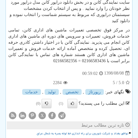
سایت نمایندگی کانن و در بخش دانلود درایور کانن مدل درایور مورد
نظر خودتان را وارد نمایید . و پس از انتخاب کردن مشخصات
سیستمتان درایوری که مربوط به سیستم شماست را انتخاب نموده و
دانلود کنید
در مرکز فوق تخصصی تعمیرات ماشین های اداری کانن، تمامی
خدمات فروش، تعمیرات و سرویس های دوره ای ماشین های اداری
کانن انجام می پذیرید. نمایندگی کانن با در اختیار داشتن کادری حرفه
ای، تحصیل کرده و متخصص آماده ارائه خدمات فروش و تعمیرات
ماشین های اداری کانن هستند شماره های تماس با نمایندگی کانن
برابر است با 02166583436 =
02166582356
1398/08/08
00:59:02
2284
/ 5
5.0
تگهای خبر:
رپورتاژ
,
تخصص
,
تولید
,
خدمات
این مطلب را می پسندید؟
(0)
(1)
X
تازه ترین مطالب مرتبط
توافق بغداد و شرکت شورون برای راه اندازی خط لوله بصره به شمال عراق