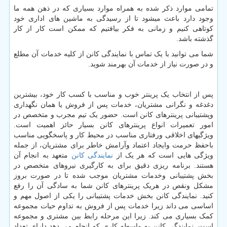
تمامی موارد ذکر شده به همراه موارد بسیاری که در ذهن همه ما
وجود دارد باعث میشود تا از رسیدگی به ماشین های اداری خود
کوتاهی کنیم و زمانی به فکر بیافتیم که ممکن است کار از کار
گذشته باشد.
شما می توانید با یک تماس با نمایندگی کانن از کلیه خدمات آن مطلع
و در صورت نیاز از خدمات آن بهرمند شوید.
پس از انتخاب یک پرینتر خوب و مناسب با کسب کار خود، بیشترین
دغدغه و نگرانی مشتریان، خدمات پس از فروش یا همان نگهداری
وپشتیبانی پرینترهای کانن است. حضور یک تیم مجرب و متخصص در
امور تعمیرات انواع پرینترهای کانن بسیار حائز اهمیت است.
ویژگیهای اخلاقی ورفتاری مناسب در محیط کار و پاسخگویی مناسب
باحفظ حرمت وایجاد اعتماد وآرامش خاطر برای مشتریان، از جمله
ویژگی هایی است که هر یک از
نمایندگی کانن
متعهد به انجام آن
هستند. برنامه ریزی دقیق برای به کارگیری نیروهای متخصص در
بخش پشتیبانی وخدمات مشتریان موجب شده تا در صورت بروز
مشکل ونقص در هریک پرینترهای کانن شما به سادگی آن را رفع
کنید. نمایندگی کانن بخش خدمات پشتیبانی را یکی از اصول مهم و
اساسی می داند زیرا خدمات پس از فروش به تداوم حیات مجموعه
کمک بسیاری می کند. زیرا این مرحله رابط بین مشتری و مجموعه
است. نمایندگی کانن به واسطه کاری که انجام می دهد دارای تعداد