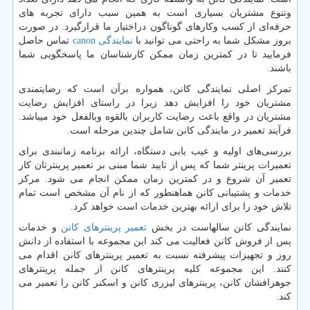
وتنوع مشتریان بسیاری است به همین سبب دارای تجربه‌ های
حرفه‌ای از کسب وکارهای گوناگون دراختیار ما قرارگیرد. در صورت
بروز مشکل شما به راحتی می توانید با
نمایندگی
canon
تماس حاصل
فرمایید تا در کمترین زمان ممکن کارشناسان ما پاسخگویی شما
باشند.
تمرکز اصلی نمایندگی کانن، همواره برآن است که رضایتمندی
مشتریان خود را افزایش دهد زیرا در راستای افزایش رضایت
مشتریان در واقع باعث رضایت کاربران بالقوه وبالفعل خود میباشد.
فرآیند تعمیر در مایندگی کانن شامل چندین مرحله است.
بررسی‌های اولیه و عیب یابی دستگاه، ارائه برنامه زمانبندی برای
تعمیرات پرینتر شما که پس از تایید شما مبنی بر تعمیر پرینترتان کار
تعمیر آن شروع و در کمترین زمان ممکن انجام می شود. مرکز
خدمات و پشتیبانی کانن هماهنطور که از نام آن مشخص است تمام
تلاش خود را برای ارائه بهترین خدمات است خواهد کرد.
نمایندگی کانن سالهاست در بخش
تعمیر پرینترهای کانن
و خدمات
پس از فروش کانن فعالیت می کند این مجموعه با استفاده از دانش
روز و تجهیزات پیشرفته نسبت به تعمیر پرینترهای کانن اقدام می
کنند. این مجموعه کلیه پرینترهای کانن از جمله پرینترهای
جوهرافشان کانن، پرینترهای لیزری کانن و اسکنر کانن را تعمیر می
کند.