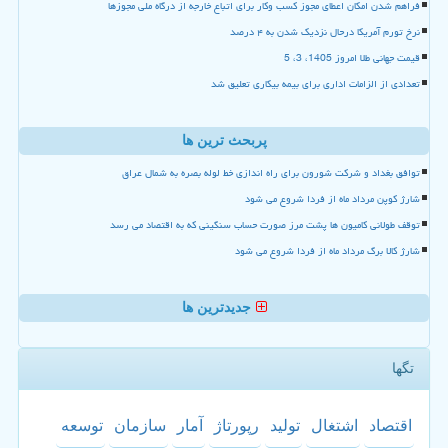
فراهم شدن امکان اعطای مجوز کسب وکار برای اتباع خارجه از درگاه ملی مجوزها
نرخ تورم آمریکا درحال نزدیک شدن به ۴ درصد
قیمت جهانی طلا امروز 1405، 3، 5
تعدادی از الزامات اداری برای بیمه بیکاری تعلیق شد
پربحث ترین ها
توافق بغداد و شرکت شورون برای راه اندازی خط لوله بصره به شمال عراق
شارژ کوپن مرداد ماه از فردا شروع می شود
توقف طولانی کامیون ها پشت مرز صورت حساب سنگینی که به اقتصاد می رسد
شارژ کالا برگ مرداد ماه از فردا شروع می شود
جدیدترین ها
تگها
اقتصاد
اشتغال
تولید
رپورتاژ
آمار
سازمان
توسعه