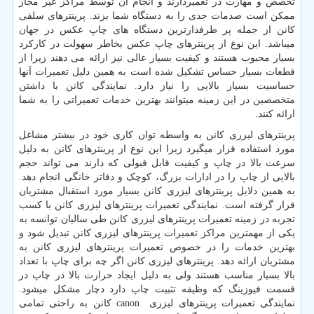
تخصص و مهارت در تعمیردارند و انجام آن توسط مراکز غیر مجاز
ممکن است صدمات جدی را به دستگاه شما بزند. پرینترهای سلفی
کانن از جمله پر طرفدارترین دستگاه های چاپ عکس در جهان
میباشد. این نوع از پرینترهای چاپ عکس بخاطر سهولت در کارکرد
بسیار محبوب هستند و کیفیت بسیار عالی نیز ارائه می دهند زیرا از
قطعات بسیار حساس تشکیل شده است به همین دلیل تعمیرات آنها
حساسیت بسیار بالایی را نیاز دارد. نمایندگی کانن با داشتن
متخصصین در این زمینه میتوانند بهترین خدمات تعمیراتی را به شما
ارائه کنند.
پرینترهای لیزری کانن به واسطه توان کاری خود در بیشتر مشاغل
مورد استفاده قرار میگیرد زیرا این نوع از پرینترهای کانن به دلیل
سرعت بالا در چاپ و کیفیت قابل قبولی که دارند می تواند حجم
بالایی از چاپ را در ادارات بزرگ، کوچک و دفاتر خانگی انجام دهد.
به همین دلایل پرینترهای لیزری کانن بسیار مورد استقبال مشتریان
قرار گرفته است. نمایندگی تعمیرات پرینترهای لیزری کانن با کسب
تجربه در زمینه تعمیرات پرینترهای لیزری کانن طی سالیان توانسه به
یکی از مهمترین مراکز تعمیرات پرینترهای لیزری کانن تبدیل شود و
بهترین خدمات را در خصوص تعمیرات پرینترهای لیزری کانن به
مشتریان ارائه دهد. پرینترهای لیزری کانن اگر چه برای چاپ با تعداد
بالا بسیار مناسب هستند ولی به دلیل ایجاد حرارت بالا در چاپ در
قسمت فیوزینگ که وظیفه تثبیت چاپ دارد دچار مشکل میشود.
نمایندگی تعمیرات پرینترهای لیزری
canon
کانن به راحتی تمامی