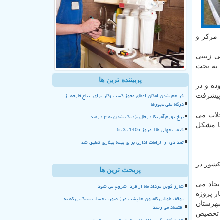
 مركز و
ی زینتی
د به بحث
پربیننده ترین ها
ده و در
فراهم شدن امکان اعطای مجوز کسب وکار برای اتباع خارجه از
، قول پیگیری داده اند اما در عمل، امروز این پروژه با ۴۵ درصد پیشرفت
درگاه ملی مجوزها
حلات می
نرخ تورم آمریکا درحال نزدیک شدن به ۴ درصد
با مشكل
قیمت جهانی طلا امروز 1405، 3، 5
تعدادی از الزامات اداری برای بیمه بیکاری تعلیق شد
زدیك به ۹۰ درصد ماهی زینتی كشور در
پربحث ترین ها
یجاد می
شارژ کوپن مرداد ماه از فردا شروع می شود
 بودجه برای ادامه كار پروژه
توقف طولانی کامیون ها پشت مرز صورت حساب سنگینی که به
شهرستان
اقتصاد می رسد
سال قبل تخصیص
شارژ کالا برگ مرداد ماه از فردا شروع می شود