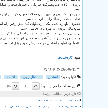
پروژه از ۴۵ درصد پیشرفت فیزیكی برخوردارست و ع
رسد.
قطعه ماهی در سال راه اندازی می شود.
جعفری اظهار داشت: یكی از دلیلهای كند پیش رفتن راه ان
منابع مالی بزودی به بهره برداری می رسد.
در سال رونق تولید، با حمایت مسئولین استانی و با كو
محلات هرچه سریع تر آماده شود كه در این صورت می توان 
اقتصادی، تولید و اشتغال هر چه بیشتر و پر رونق تر دست پی
منبع:
كاروخدمت
1398/09/11
23:25:48
تگهای خبر:
اشتغال
,
اشتغال زایی
,
اقتصاد
,
این مطلب را می پسندید؟
(0)
(1)
تازه ترین مطالب مرتبط
شارژ کوپن مرداد ماه از فردا شروع می شود
توقف طولانی کامیون ها پشت مرز صورت حساب سنگینی که به اقتصاد می رسد