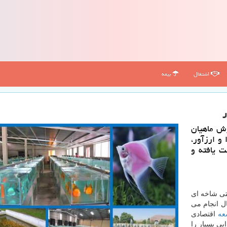
اشتغال
بیمه
رش ماهیان
و ارزآور،
ی دست یافته و
نتی شاخه ای
ل انجام می
عه
اقتصادی
یی بسیار را