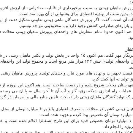
د.
رش ماهیان زینتی به سبب برخورداری از قابلیت صادراتی، از ارزش افزوده
 بدین سبب از توجیه اقتصادی برای پشتیبانی از آن بهره مند است.
درات آن است، گفت: اگر پرورش دهندگان ماهی زینتی تعاونی تشكیل دهند، از ا
ر بازارهای صادراتی كشش وجود دارد و با محدودیتی مواجه نیستیم.
هم اكنون حدودا تمام سفارش های واحدهای پرورش ماهیان زینتی محلات د
د.
تبار
مدیر جهاد كشاورزی شهرستان محلات در گفت و گو با خبرنگار مهر گفت: هم اكنون ۱۵ واحد در بخش تولید و تكثیر ماهی
محلات فعالیت می نمایند كه مساحت فضای آكواریومی این واحدهای تولیدی بیش ۱۳۳ هزار متر مربع است و مجموع تولید
قیمت تجهیزات و نهاده های مورد نیاز، واحدهای تولیدی پرورش ماهیان زینتی 
 تولید به آنها كمك كرد.
ملیات راه اندازی شبكه برق، گاز و آب آن تا آخر سال به پایان می رسدمد
تولید كنندگان ماهیان زینتی دارند، بحث تامین منابع مالی و سرمایه در گر
جعفری اظهار داشت: راه اندازی اولین شهرك پرورش ماهیان زینتی كشور در محلات، با صرف اعتباری بالغ 
یارد تومان آن تخصیص پیدا كرده و هزینه شده است.
مدیر جهاد كشاورزی شهرستان محلات بیان كرد: بتازگی ۱.۵ میلیارد تومان تخصیص جدید برای این طرح اشتغالزا اعلام شده است
وژه را انجام داد.
وی اشاره كرد: این طرح از سال ۹۴ در زمینی به مساحت ۱۲.۵ هكتار در شهرستان محلات شروع شده و الان در حال ساخت است. 