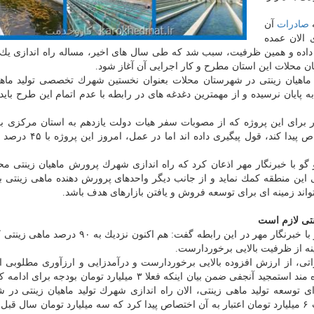
ه
صادرات
آن
 الان عمده
 داده و همین ظرفیت، سبب شد كه طی سال های اخیر، مساله راه اندازی یك
محلات این استان مطرح و كار اجرایی آن آغاز شود.
 ماهیان زینتی در شهرستان محلات بعنوان نخستین شهرك تخصصی تولید ماه
تلفی هنوز به پایان نرسیده و از مهمترین دغدغه های در رابطه با عدم اتمام این طرح بای
بار برای این پروژه كه از مصوبات سفر هیات دولت یازدهم به استان مركزی بو
مسافرت مذكور، مقرر شده ۶ میلیارد تومان به آن اختصاص پیدا كند
گو با خبرنگار مهر اذعان كرد كه راه اندازی شهرك پرورش ماهیان زینتی م
 این منطقه كمك نماید و از جانب دیگر واحدهای پرورش دهنده ماهی زینتی 
ند زمینه ای برای توسعه فروش و یافتن بازارهای هدف باشد.
جهاد كشاورزی استان مركزی در گفت و گو با خبرنگار مهر در این رابطه گفت: هم اكنون ن
ه از ظرفیت بالایی برخوردارست.
تی، از ارزش افزوده بالایی برخوردارست و درآمدزایی و ارزآوری مطلوبی ا
كند، بدین سبب از توجیه اقتصادی برای پشتیبانی از آن بهره مند استمجید آنجفی ضمن بیان اینكه فعلا ۳ میلیارد تومان
توسعه تولید ماهی زینتی، الان راه اندازی شهرك تولید ماهیان زینتی در 
محلات در دستور كار است كه از مصوبات سفر هیات دولت ۶ میلیارد تومان اعتبار به آن اختصاص پیدا كرد كه سه میلیارد تومان 