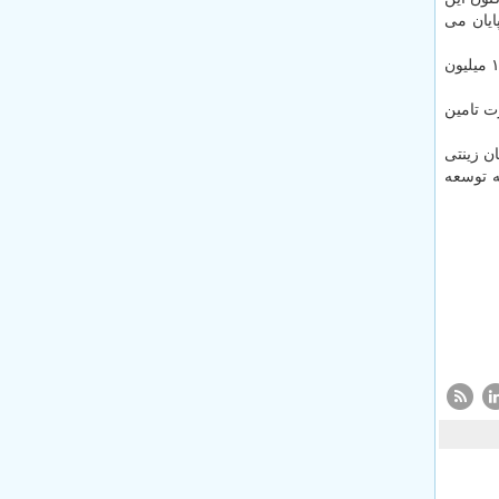
پایان می
مدیر جهاد كشاورزی شهرستان محلات عنوان كرد: در این شهرك با اتمام كار راه اندازی، ۲۴ واحد پرورش ماهیان زینتی با ظرفیت تولید ۱۰ میلیون
ت تامین
ن زینتی
ه توسعه