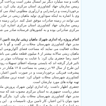
یافت و سه میلیارد دیگر نیز امسال مقرر است پرداخت گرد
رییس سازمان جهاد كشاورزی استان مركزی بیان كرد: پرو
برخوردارست و درآمدزایی و ارزآوری مطلوبی ایجاد می كند،
وی با اشاره به اینكه سودآوری تولید ماهیان زینتی در صا
می توانند در زمینه صادرات موفق عمل كنند. دراین زمینه د
رییس سازمان جهاد كشاورزی استان مركزی اشاره كرد: 
مركزی صادراتی بوده و به كشورهای فرستاده صادر می شو
اتمام پروژه راه اندازی شهرك ماهیان زینتی نیازمند تامین اع
ماهیان زینتی سالانه بیشتر از ۸ میلیون قطعه ماهی می باشد.
احمد رضا جعفری بیان كرد: با عنایت به نوسانات موثر بر 
تاثیر قرار گرفته اند كه بایستی بوسیله اعطای تسهیلات رونق
پیشرفت فیزیكی برخوردارست و در صورت تامین اعتبار، ع
كشاورزی شهرستان محلات عنوان كرد: عمده ترین مشكلی كه 
تهیه نهاده های مورد نیازشان است.
سفر ریاست جمهوری به استان مركزی مصوب شد كه سه میل
شود بتوان با این اعتبار، كار تامین برق، تاسیسات و... این پر