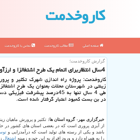
كاروخدمت
صفحه اصلی
مطالب كاروخدمت
تماس با كاروخدمت
گزارش كاروخدمت؛
4سال انتظاربرای اتمام یك طرح اشتغالزا و ارزآور
كاروخدمت: پروژه راه اندازی شهرك تكثیر و پرو
زینتی در شهرستان محلات بعنوان یك طرح اشتغالزا 
طی 4 سال تنها به 45درصد پیشرفت فیزیك
در بن بست كمبود اعتبار گرفتار شده است.
خبرگزاری مهر- گروه استان ها:
تكثیر و پرورش ماهیان زی
از آبزی پروری است كه در بعضی استان های كشور در حا
باشد و یكی از رسته های تولید است كه درآمدزایی و
توس
را به همراه دارد و ورود افراد به این حوزه زمینه
اشتغال
زا