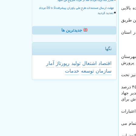
مهلت ارسال مستندات طرح ملی یاوران پیشرفت2 تا 20 مرداد
 بالایی
تمدید گردید
ین طریق
جدیدترین ها
ر استان
تگها
ان زینتی در شهرستان
 این واحدهای پرورش
اقتصاد
اشتغال
تولید
رپورتاژ
آمار
سازمان
توسعه
خدمات
نیز تحت
این طرح از سال ۹۴ در زمینی به مساحت ۱۲.۵ هكتار در شهرستان محلات شروع شده و در دست ساخت است. هم اكنون این پروژه از ۴۵ درصد
یر جهاد
دش برای
بر ۶ میلیارد تومان از محل اعتبارات
 و اهتمام می
هم اكنون این