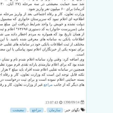
شد
آذرماه) برای ۶۰ میلیون نفر واریز شود.
وزارت تعاون، كار و رفاه اجتماعی بعد از واریز مرحله س
اطلاعیه ای اعلام نمود كه سرپرستان خانواری كه مشمول 
دولت نشده و خویش را واجد شرایط دریافت این مبلغ می
ملی (سرپرست خانوار) به كد دستوری #۶۳۶۹* اعلام و ثبت كنند.
از همان تاریخ بود كه همواره به مردم اخطار داده می ش
اطلاعات بانكی به سامانه های معرفی شده باشید. با این
مختلف از ثبت اطلاعات بانكی خود در سامانه های تقلبی خب
است.
وی اضافه كرد: وقتی وارد سامانه اعلام شدم نام و نشان
س
شده بود كه برای اعلام نیازمندی یارانه نقدی فرم مورد ن
همچنین در سامانه تقلبی اعلام شده افراد باید مبلغ ۲ هزار تومان بابت كارمزد ثبت نام یارانه نقدی واریز می كردند.
بسته حمایتی اعلام نموده است و برای ثبت درخواست در ا
های دیگر كه از جانب
مراجع
غیر از وزارت تعاون، كار و رف
1398/09/14
13:07:43
تگهای خبر:
سازمان
,
مراجع
,
معیشت