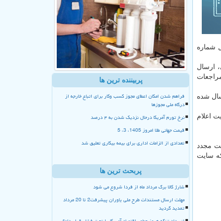
ل شماره
، ارسال
مراجعات
پربیننده ترین ها
فراهم شدن امکان اعطای مجوز کسب وکار برای اتباع خارجه از
مون كه «پیامك شما قطع شد برای ثبت نام در لینك iranianassistance.com » ارسال شده
درگاه ملی مجوزها
نرخ تورم آمریکا درحال نزدیک شدن به ۴ درصد
ت اعلام
قیمت جهانی طلا امروز 1405، 3، 5
تعدادی از الزامات اداری برای بیمه بیکاری تعلیق شد
Hemayat.mc را برای ثبت درخواست مجدد
كه سایت
پربحث ترین ها
شارژ کالا برگ مرداد ماه از فردا شروع می شود
مهلت ارسال مستندات طرح ملی یاوران پیشرفت2 تا 20 مرداد
تمدید گردید
انسداد تنگه هرمز چطور اقتصاد آمریکا را تحت فشار قرار داد؟