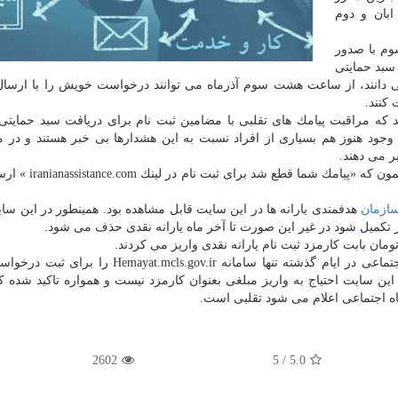
 سبد حمایت معیشتی در سه مرحله (۲۷ آبان، ۳۰ ابان و دوم
وم با صدور
سبد حمایتی
 دانند، از ساعت هشت سوم آذرماه می توانند درخواست خویش را با ارسا
د كه مراقبت پیامك های تقلبی با مضامین ثبت نام برای دریافت سبد حمایتی
 وجود هنوز هم بسیاری از افراد نسبت به این هشدارها بی خبر هستند و در 
ر می دهند.
برای نمونه یكی از خبرنگاران اعلام نمود پیامكی با این مض
ازمان
هدفمندی یارانه ها در این سایت قابل مشاهده بود. همینطور در این سای
ظر تكمیل شود در غیر این صورت تا آخر ماه یارانه نقدی حذف می شود.
نكته قابل توجه این است كه وزارت تعاون، كار و رفاه اجتماعی در ایام گذشته تنها سامانه ls.gov.ir
ین سایت احتیاج به واریز مبلغی بعنوان كارمزد نیست و همواره تاكید شده 
اه اجتماعی اعلام می شود تقلبی است.
2602
/ 5
5.0