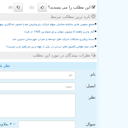
این مطلب را می پسندید؟
(0)
(1)
تازه ترین مطالب مرتبط
مجمع عمومی عادی سالیانه صاحبان سهام شرکت پتروشیمی جم با حضور حداکثری سها
آغاز واریز ماهانه 2 میلیون تومان برای متولدین 1405 از فردا
بسته پیگیری مشکلات شرکت های توسعه و عمران شهرستانی تدوین شد
علت صف طولانی کامیون های ایرانی در یکی از مهم ترین مرزهای غرب چیست؟
نظرات بینندگان در مورد این مطلب
نظر ش
نام:
ایمیل:
نظر:
سوال:
= ۳ بعلاوه ۵