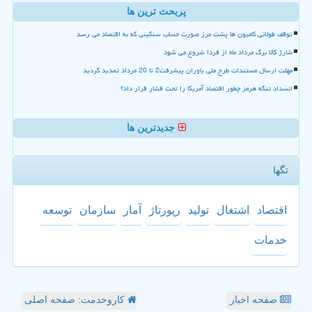
پربحث ترین ها
توقف طولانی کامیون ها پشت مرز صورت حساب سنگینی که به اقتصاد می رسد
شارژ کالا برگ مرداد ماه از فردا شروع می شود
مهلت ارسال مستندات طرح ملی یاوران پیشرفت2 تا 20 مرداد تمدید گردید
انسداد تنگه هرمز چطور اقتصاد آمریکا را تحت فشار قرار داد؟
جدیدترین ها
تگها
اقتصاد
اشتغال
تولید
رپورتاژ
آمار
سازمان
توسعه
خدمات
صفحه اخبار
کاروخدمت: صفحه اصلی