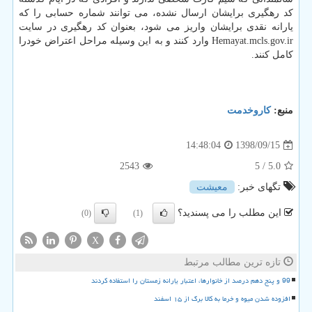
كد رهگیری برایشان ارسال نشده، می توانند شماره حسابی را كه
یارانه نقدی برایشان واریز می شود، بعنوان كد رهگیری در سایت
Hemayat.mcls.gov.ir وارد كنند و به این وسیله مراحل اعتراض خودرا
كامل كنند.
منبع:
كاروخدمت
1398/09/15
14:48:04
2543
/ 5
5.0
تگهای خبر:
معیشت
این مطلب را می پسندید؟
(0)
(1)
X
تازه ترین مطالب مرتبط
99 و پنج دهم درصد از خانوارها، اعتبار یارانه زمستان را استفاده کردند
افزوده شدن میوه و خرما به کالا برگ از ۱۵ اسفند