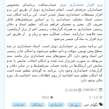
نرم افزار حسابداری دوبل
حساب‌سافت برنامه‌ای مخصوص
حسابداران حرفه‌ای است. انجام حسابداری دوبل از طریق این نرم
افزار مستطاب حسابداری بسیار دلپذیر است. این برنامه امکان ثبت
دستی اسناد مختلف حسابداری را بر اساس سرفصل‌های قابل
تعریف کل، معین و تفصیلی فراهم می‌کند. تنظیم اسناد و دفاتر
رسمی حسابداری به همراه گزارشات رسمی اعم از تراز آزمایشی،
سند خلاصه، ترازنامه، حساب عملکرد سود و زیان و... از طریق این
نرم افزار به سادگی میسر می‌شود
.
این برنامه مبتنی بر حسابداری دوبل است. اسناد حسابداری در سه
سطح پیش نویس، موقت و دایم تنظیم می‌شوند و امکان چاپ رسمی
این اسناد وجود دارد. اگر ستون‌های سند حسابداری تراز نباشد، سند
مربوطه به صورت غیرتراز ثبت شده و امکان انتخاب نمایش یا عدم
نمایش این آرتیکل‌ها در مانده حساب سرفصل‌ها و در سایر دفاتر و
گزارشات حسابداری وجود دارد. برنامه به گونه‌ای تنظیم شده است
که امکان تنظیم سند افتتاحیه از روی اطلاعات سند اختتامیه یک دوره
مالی وجود دارد.
1398/09/17
21:02:04
2633
/ 5
5.0
تگهای خبر:
رپورتاژ
,
بازسازی
,
پیمانكار
,
خدمات