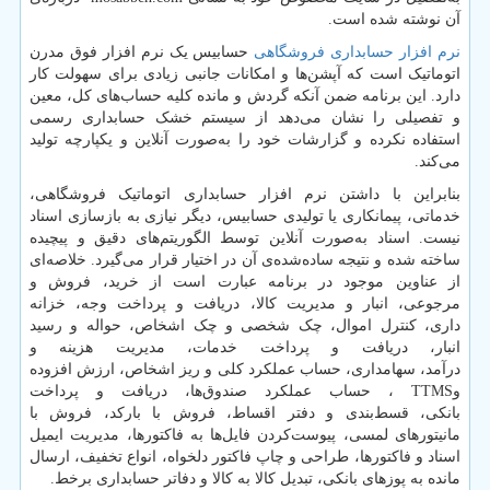
آن نوشته شده است.
نرم افزار حسابداری فروشگاهی
حسابیس یک نرم افزار فوق مدرن
اتوماتیک است که آپشن‌ها و امکانات جانبی زیادی برای سهولت کار
دارد. این برنامه ضمن آنکه گردش و مانده کلیه‌ حساب‌های کل، معین
و تفصیلی را نشان می‌دهد از سیستم خشک حسابداری رسمی
استفاده نکرده و گزارشات خود را به‌صورت آنلاین و یکپارچه تولید
می‌کند.
بنابراین با داشتن نرم افزار حسابداری اتوماتیک فروشگاهی،
خدماتی، پیمانکاری یا تولیدی حسابیس، دیگر نیازی به بازسازی اسناد
نیست. اسناد به‌صورت آنلاین توسط الگوریتم‌های دقیق و پیچیده
ساخته شده و نتیجه ساده‌شده‌ی آن در اختیار قرار می‌گیرد. خلاصه‌ای
از عناوین موجود در برنامه عبارت است از خرید، فروش و
مرجوعی، انبار و مدیریت کالا، دریافت و پرداخت وجه، خزانه
داری، کنترل اموال، چک شخصی و چک اشخاص، حواله و رسید
انبار، دریافت و پرداخت خدمات، مدیریت هزینه و
درآمد، سهامداری، حساب عملکرد کلی و ریز اشخاص، ارزش افزوده
و
TTMS
، حساب عملکرد صندوق‌ها، دریافت و پرداخت
بانکی، قسط‌بندی و دفتر اقساط، فروش با بارکد، فروش با
مانیتورهای لمسی، پیوست‌کردن فایل‌ها به فاکتورها، مدیریت ایمیل
اسناد و فاکتورها، طراحی و چاپ فاکتور دلخواه، انواع تخفیف، ارسال
مانده به پوزهای بانکی، تبدیل کالا به کالا و دفاتر حسابداری برخط.