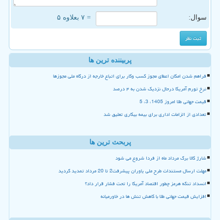
سوال:
= ۷ بعلاوه ۵
پربیننده ترین ها
فراهم شدن امکان اعطای مجوز کسب وکار برای اتباع خارجه از درگاه ملی مجوزها
نرخ تورم آمریکا درحال نزدیک شدن به ۴ درصد
قیمت جهانی طلا امروز 1405، 3، 5
تعدادی از الزامات اداری برای بیمه بیکاری تعلیق شد
پربحث ترین ها
شارژ کالا برگ مرداد ماه از فردا شروع می شود
مهلت ارسال مستندات طرح ملی یاوران پیشرفت2 تا 20 مرداد تمدید گردید
انسداد تنگه هرمز چطور اقتصاد آمریکا را تحت فشار قرار داد؟
افزایش قیمت جهانی طلا با کاهش تنش ها در خاورمیانه