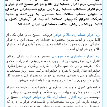
حسابیس، نرم افزار حسابداری طلا و جواهر مسبح تمام عیار و
نرم افزار مستطاب حسابداری دوبل برای حسابداران حرفه ای
با عنوان حساب سافت سه محصول به روزشده و جدید
شركت اشراق كامپیوتر هستند كه بعد از آزمایش كامل و
تائید، روانه بازارهای مختلف حسابداری ایران شده اند.
نرم افزار حسابداری طلا و جواهر
فروشی مسبح تمام عیار، یکی از
کامل‌ترین و قدیمی‌ترین محصولات حسابداری است. این نرم‌افزار
به‌تازگی به‌روز و مجهز به امکانات مدرن شده و آماده‌ی ارایه به بازار
طلا و جواهر ایران است.
نرم افزار حسابداری طلا فروشی
مسبح تمام عیار، دارای امکان
کنترل خرید و فروش، دریافت و پرداخت، مرجوعی، تعمیرات، چک و
بانک، هزینه و درآمد، سهامداری، آبکاری، ریگیری و مخراجکاری
جواهرات طلا، پلاتین یا نقره و جواهرات ترکیبی‌ست. ریز مشخصات
سنگ‌های وزنی و تعدادی موجود در جواهر به همراه فی و قیمت کل
آنها بر حسب وزن یا تعداد در ردیف‌های دلخواه تنظیم می‌شود
.
فرایندهای کنترل و مدیریت سنگ‌های جواهرات و بارخونه به همراه
عملیات مخراجکاری و پیاده سازی سنگ‌ها وظیفه مدیریت جواهرات
موسسه در
نرم افزار حسابداری طلا و جواهر فروشی
مسبح را
برعهده دارند. این برنامه مشخصات و قابلیت‌های فراوانی دارد که
به‌تفصیل در سایت مخصوص خود به نشانی
mosabbeh.com
درباره‌ی