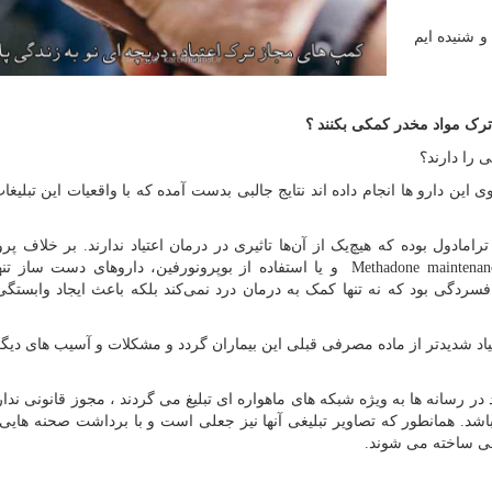
و شنیده ایم
 ترک مواد مخدر کمکی بکنند ؟
ی را دارند؟
ین دارو ها انجام داده اند نتایج جالبی بدست آمده که با واقعیات این تبلیغا
مادول بوده که هیچ‌یک از آن‌ها تاثیری در درمان اعتیاد ندارند. بر خلاف پرو
Methadone maintenanc
و یا استفاده از بوپرونورفین، داروهای دست ساز تن
سردگی بود که نه تنها کمک به درمان درد نمی‌کند بلکه باعث ایجاد وابستگی
یاد شدیدتر از ماده مصرفی قبلی این بیماران گردد و مشکلات و آسیب های دیگر
د در رسانه ها به ویژه شبکه های ماهواره ای تبلیغ می گردند ، مجوز قانونی ندار
شد. همانطور که تصاویر تبلیغی آنها نیز جعلی است و با برداشت صحنه هایی 
قعی ساخته می شوند.