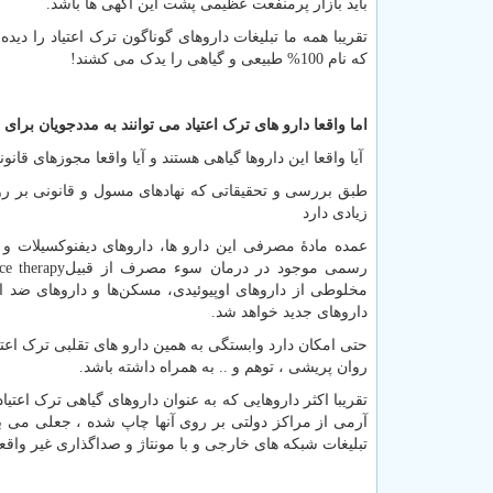
باید بازار پرمنفعت عظیمی پشت این آگهی ها باشد.
تقریبا همه ما تبلیغات داروهای گوناگون ترک اعتیاد را دیده 
که نام 100% طبیعی و گیاهی را یدک می کشند!
اما واقعا دارو های ترک اعتیاد می توانند به مددجویان برای
آیا واقعا این داروها گیاهی هستند و آیا واقعا مجوزهای قانون
طبق بررسی و تحقیقاتی که نهادهای مسول و قانونی بر روی ا
زیادی دارد
عمده مادۀ مصرفی این دارو ها، داروهای دیفنوکسیلات و ترا
رسمی موجود در درمان سوء مصرف از قبیل
e therapy
مخلوطی از داروهای اوپیوئیدی، مسکن‌ها و داروهای ضد اف
داروهای جدید خواهد شد.
حتی امکان دارد وابستگی به همین دارو های تقلبی ترک اعت
روان پریشی ، توهم و .. به همراه داشته باشد.
تقریبا اکثر داروهایی که به عنوان داروهای گیاهی ترک اعتیا
آرمی از مراکز دولتی بر روی آنها چاپ شده ، جعلی می با
تبلیغات شبکه های خارجی و با مونتاژ و صداگذاری غیر وا