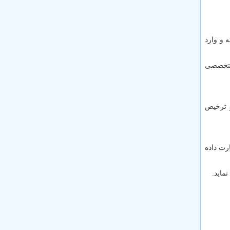
 و وارد
 متخصصی
ز ترخیص
رت داده
ماید.