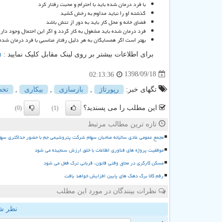
با فرد درمان شده باید با احترام و محبت رفتار کرد
گذشته او را نباید مداوم به رخش کشید
فضای خانه و محل کار باید به دور از تنش باشد
فرد درمان شده باید مشغول به کار گردد و اگر این احتمال وجود دارد 
بهتر است اگر همسایگان به هر دلیل رفتار مناسبی با فرد درمان شد
برای اطلاعات بیشتر بر روی لینک مقابل کلیک نمایید :
m
1398/09/18
02:13:36
تگهای خبر:
رپورتاژ
,
بازسازی
,
بیكاری
,
تخ
این مطلب را می پسندید؟
(0)
(1)
تازه ترین مطالب مرتبط
مجمع عمومی عادی سالیانه صاحبان سهام شرکت پتروشیمی جم با حضور حداکثری سها
موفقیت پروژه های فناوری اطلاعات با خلق ارزش سنجیده می شود
مسکن کارگری در محاق وقتی قانون، قربانی ترک فعل می شود
رقم کالا برگ دهک های پایین افزایش خواهد یافت
نظرات بینندگان در مورد این مطلب
نظر ش