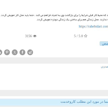
که محیط کار قبلی شرایط را برای بازگشت وی به اعتیاد فراهم می کند ، حتما باید محل کار تعویض گردد.
ه ندارند ،محل زندگی هم برای ساختن یک زندگی دوباره تعویض گردد.
https://rahebidari.co
3156
/ 5
5.0
صص
X
مداران
ما در مورد این مطلب کاروخدمت