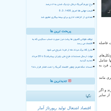
نرخ تورم آمریکا درحال نزدیک شدن به ۴ درصد
قیمت جهانی طلا امروز 1405، 3، 5
تعدادی از الزامات اداری برای بیمه بیکاری تعلیق شد
پربحث ترین ها
توقف طولانی کامیون ها پشت مرز صورت حساب سنگینی که به
اقتصاد می رسد
ت فاصله
شارژ کالا برگ مرداد ماه از فردا شروع می شود
تکل‌های
مهلت ارسال مستندات طرح ملی یاوران پیشرفت2 تا 20 مرداد
تمدید گردید
ها شامل
 فرد به
انسداد تنگه هرمز چطور اقتصاد آمریکا را تحت فشار قرار داد؟
ی مانند
جدیدترین ها
ند و اگر
از سایر
تگها
اقتصاد
اشتغال
تولید
رپورتاژ
آمار