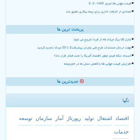
قیمت جهانی طلا امروز 1405، 3، 5
تعدادی از الزامات اداری برای بیمه بیکاری تعلیق شد
پربحث ترین ها
شارژ کالا برگ مرداد ماه از فردا شروع می شود
مهلت ارسال مستندات طرح ملی یاوران پیشرفت2 تا 20 مرداد تمدید گردید
انسداد تنگه هرمز چطور اقتصاد آمریکا را تحت فشار قرار داد؟
افزایش قیمت جهانی طلا با کاهش تنش ها در خاورمیانه
جدیدترین ها
تگها
اقتصاد
اشتغال
تولید
رپورتاژ
آمار
سازمان
توسعه
خدمات