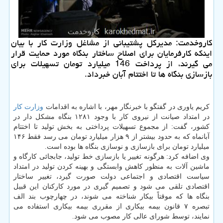
كاروخدمت: مدیركل پشتیبانی از مشاغل وزارت كار با بیان
اینكه كارفرمایان برای اصلاح ساختار بنگاه مورد حمایت قرار
می گیرند، از پرداخت 146 میلیارد تومان تسهیلات برای
بازسازی بنگاه ها تا اختتام آبان خبرداد.
كریم یاوری در گفتگو با خبرنگار مهر، با اشاره به اقدامات
وزارت كار
در امتداد صیانت از نیروی كار با وجود ۱۲۸۱ بنگاه مشكل دار در
كشور، گفت: از مجموع تسهیلات پرداختی به بخش تولید تا اختتام
آبانماه كه به حدود بیشتر از ۹ هزار میلیارد تومان می رسد فقط ۱۴۶
میلیارد تومان برای بازسازی و نوسازی بنگاه ها بوده است.
وی اضافه كرد: هرگونه تغییر یا بازسازی خط تولید، جابجائی كارگاه و
ماشین آلات به منظور كاهش وابستگی و بهینه كردن تولید در امتداد
سیاست اقتصادی و اجتماعی دولت صورت گیرد، تغییر ساختار
اقتصادی تلقی می شود و تصمیم گیری در مورد كاركنان این قبیل
بنگاه ها كه موقتاً بیكار شناخته می شوند، در چهارچوب بند الف
تبصره ۷ قانون بیمه بیكاری از مقرری بیمه بیكاری استفاده می
نمایند، توسط شورای عالی كار مصوب می شود.