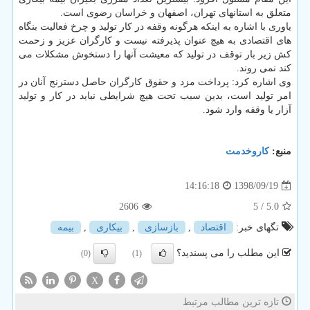
متعلق به استانهای تهران، اصفهان و خراسان رضوی است.
یاوری با اشاره به اینكه هرگونه وقفه در كار تولید و چرخ فعالیت بنگاه
های اقتصادی به هیچ عنوان پذیرفته نیست و كارگران عزیز و زحمت
كش زیر بار توقف در تولید كه معیشت آنها را دستخوش مشكلات می
كند نمی روند.
وی اشاره كرد: پرداخت مزد و حقوق كارگران حاصل دسترنج آنان در
امر تولید است، بدین سبب تحت هیچ شرایطی نباید در كار و تولید
آزار یا وقفه وارد شود.
منبع:
كاروخدمت
1398/09/19
14:16:18
2606
/ 5
5.0
تگهای خبر:
اقتصاد
,
بازسازی
,
بیكاری
,
بیمه
این مطلب را می پسندید؟
(0)
(1)
X
تازه ترین مطالب مرتبط