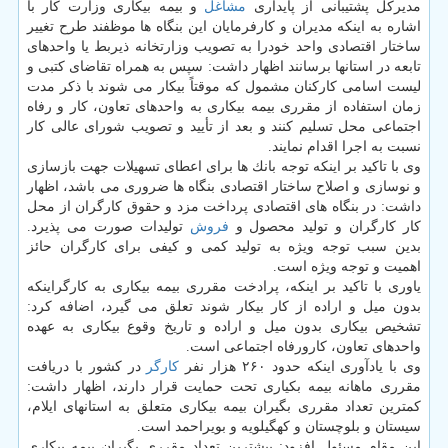
مدیركل پشتیبانی از پایداری
مشاغل
و بیمه بیكاری وزارت كار با
اشاره به اینكه مدیران و كارفرمایان این بنگاه ها موظفند طرح تغییر
ساختار اقتصادی واحد خودرا به تصویب وزارتخانه ذیربط یا واحدهای
تابعه در استانها برسانند اظهار داشت: سپس به همراه تقاضای كتبی و
لیست اسامی كاركنان مشمول كه موقتاً بیكار می شوند با ذكر مدت
زمان استفاده از مقرری بیمه بیكاری به واحدهای تعاون، كار و رفاه
اجتماعی محل تسلیم كنند و بعد از تأیید و تصویب شورای عالی كار
نسبت به اجرا اقدام نمایند.
وی با تاكید بر اینكه توجه بانك ها برای اعطای تسهیلات جهت بازسازی
و نوسازی و اصلاح ساختار اقتصادی بنگاه ها ضروری می باشد، اظهار
داشت: در بنگاه های اقتصادی پرداخت مزد و حقوق كارگران از محل
كار كارگران و تولید محصول و
فروش
تولیدات صورت می پذیرد.
بدین سبب توجه ویژه به تولید كمی و كیفی برای كارگران حائز
اهمیت و توجه ویژه است.
یاوری با تاكید بر اینكه، پرادخت مقرری بیمه بیكاری به كارگراینكه
بدون میل و اراده از كار بیكار شوند تعلق می گیرد، اضافه كرد:
تشخیص بیكاری بدون میل و اراده و تاریخ وقوع بیكاری به عهده
واحدهای تعاون، كارورفاه اجتماعی است.
وی با یادآوری اینكه حدود ۲۶۰ هزار نفر
كارگر
در كشور با دریافت
مقرری ماهانه بیمه بكیاری تحت حمایت قرار دارند، اظهار داشت:
كمترین تعداد مقرری بگیران بیمه بیكاری متعلق به استانهای ایلام،
سیستان و بلوچستان و كهگیلویه و بویراحمد است.
این مقام مسئول افزود: بیشترین تعداد مقرری بگیران بیمه بیكاری