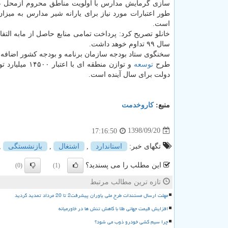
است.
سال ۹۹ تداوم خوهد داشت.
طرح
توسعه
و توازن منطقه
دولت برای سال آینده است.
منبع:
كاروخدمت
1398/09/20
17:16:50
تگهای خبر:
استاندارد
,
اشتغال
,
بازنشستگی
,
این مطلب را می پسندید؟
(0)
(1)
تازه ترین مطالب مرتبط
مهلت ارسال مستندات طرح ملی یاوران پیشرفت2 تا 20 مرداد تمدید گردید
افزایش قیمت جهانی طلا با کاهش تنش ها در خاورمیانه
چرا سیم کشی خودرو ذوب می شود؟