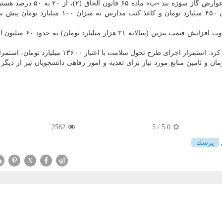
سازی گرمایش مدارس با اولویت مناطق محروم ازمحل عوارض گاز سوژه بند «ب» ما
طور اعتبارات مورد نیاز برای یارانه شیر مدارس به میزان ۴۵۰ میلیارد تومان و كاغذ كتب مدارس به 
خانلو تصریح كرد: پرداخت تمامی منابع حاصل از مابه التفاوت افزایش قیمت 
سخنگوی ستاد بودجه سازمان برنامه و بودجه كشور اضافه كرد: استمرار اجرای طرح تحول سلامت با اعتبا
 ای با اعتبار ۱۴۵۰۰ میلیارد تومان و تامین منابع مورد نیاز برای تغذیه و امور رفاهی دانشجویان نیز از دی
2562
/ 5
5.0
پزشك
X