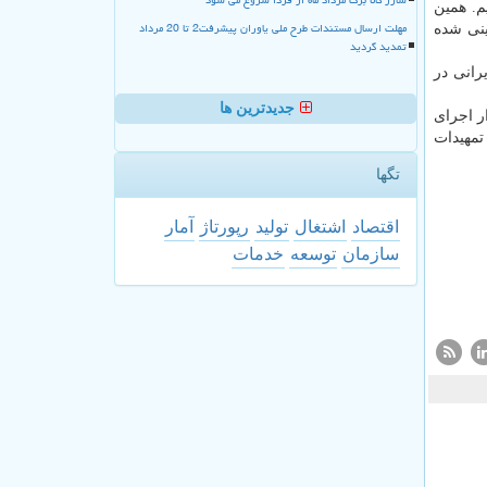
ده ۶۵ قانون الحاق (۲)، از ۲۰ به ۵۰ درصد هستیم. همین
مهلت ارسال مستندات طرح ملی یاوران پیشرفت2 تا 20 مرداد
میزان ۱۰۰ میلیارد تومان پیش بینی شده
تمدید گردید
بنزین (سالانه ۳۱ هزار میلیارد تومان) به حدود ۶۰ میلیون ایرانی در
جدیدترین ها
ر ۱۳۶۰۰ میلیارد تومان، استمرار اجرای
گر تمهیدات
تگها
اقتصاد
اشتغال
تولید
رپورتاژ
آمار
سازمان
توسعه
خدمات