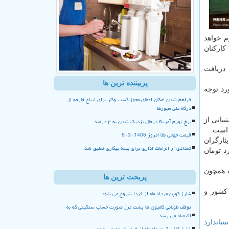
 و ۸۰۰ میلیارد تومان تداوم خواهد
الیاتی كاركنان
میلیارد تومان با اولویت دریافت
پربیننده ترین ها
رای تداوم اجرای برنامه رتبه بندی معلمان به میزان ۳۰۰۰ میلیارد تومان نیز در لایحه بودجه ۹۹ مورد توجه
فراهم شدن امکان اعطای مجوز کسب وکار برای اتباع خارجه از
درگاه ملی مجوزها
بانی از
نرخ تورم آمریکا درحال نزدیک شدن به ۴ درصد
قیمت جهانی طلا امروز 1405، 3، 5
هید و امور ایثارگران
تعدادی از الزامات اداری برای بیمه بیکاری تعلیق شد
 و (۹) هستیم و این اعتبار از حدود ۱۳.۹ هزار میلیارد تومان
ی سال آینده همچون
پربحث ترین ها
 كشور و
شارژ کوپن مرداد ماه از فردا شروع می شود
توقف طولانی کامیون ها پشت مرز صورت حساب سنگینی که به
اقتصاد می رسد
ستاندارد
شارژ کالا برگ مرداد ماه از فردا شروع می شود