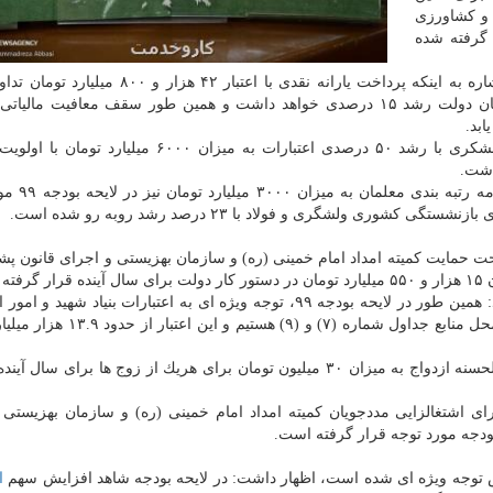
 و كشاورزی
۴۲۰۰ تومان در نظر گرفته شده
برنامه و بودجه كشور با اشاره به اینكه پرداخت یارانه نقدی با اعتبار ۴۲ هزار
داشت، اضافه كرد: افزایش حقوق كارمندان و بازنشستگان دولت رشد ۱۵ درصدی خواهد داشت و همین طور سقف معافیت م
ابد.
وی افزود: همسان سازی حقوق بازنشستگان كشوری و لشكری با رشد ۵۰ درصدی اعتبارات به میزان ۶۰۰۰ 
اشت.
خانلو اضافه كرد: تمهید اعتبار لازم ب
ی ولشگری و فولاد با ۲۳ درصد رشد روبه رو شده است.
ت حمایت كمیته امداد امام خمینی (ره) و سازمان بهزیستی و اجرای قانون پشتی
 است.
سخنگوی ستاد بودجه سازمان برنامه و بودجه كشور افزود: همین طور در لایحه بودجه ۹۹، توجه ویژه ای به اعتبارات بنیاد ش
شده به شكلی كه شاهد رشد ۴۷ درصدی اعتبارات آن از محل منابع جداول شماره (۷)
وی اظهار داشت: از سویی دیگر پرداخت تسهیلات قرض الحسنه ازدواج به میزان ۳۰ میلیون تومان برای هریك از زوج ها برا
ای اشتغالزایی مددجویان كمیته امداد امام خمینی (ره) و سازمان بهزیستی
س توجه ویژه ای شده است، اظهار داشت: در لایحه بودجه شاهد افزایش سهم
ا