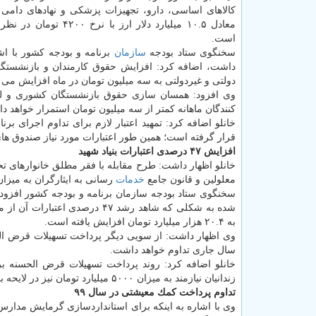
كالاهای اساسی، دارو، تجهیزات پزشكی و نهادهای دامی
معادل ۱۰.۵ میلیارد دلار ارز با نرخ 
است.
سخنگوی ستاد بودجه
سازمان
دولتی و غیردولتی به سه میلیون تومان در ماه افزایش می ی
كنندگان ماهانه كمتر از سه میلیون تومان استمرار خواهد د
قرار گرفته است؛ همین طور اعتبارات مورد نیاز صندوق های بازنشستگی كشور
افزایش ۴۷ درصدی اعتبارات بنیاد شهید
خانلو اظهار داشت: طرح مقابله با فقر مطلق خانوارهای تح
معلولین و قانون جامع
خدمات
رسانی به ایثارگران به میزان ۱۵ هزار و ۵۵۰ میلیارد تومان در دستور كار دولت برای سال آینده قرار گرفته
به ۲۰.۴ هزار میلیارد تومان افزایش یافته است.
سال جاری تداوم خواهد داشت.
خانلو اضافه كرد: روند پرداخت تسهیلات قرض الحسنه بر
زندانیان نیازمند به میزان ۵۰۰۰ میلیارد تومان نیز در لایحه بودجه مورد توجه قرار گرفته است.
تداوم پرداخت كمك معیشتی در سال ۹۹
وی با اشاره به اینكه برای استانداردسازی گرمایش مدار