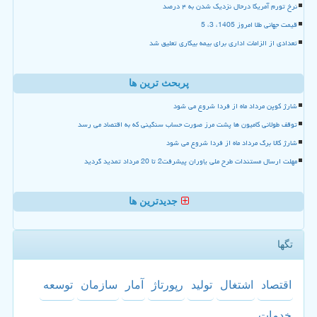
نرخ تورم آمریکا درحال نزدیک شدن به ۴ درصد
قیمت جهانی طلا امروز 1405، 3، 5
تعدادی از الزامات اداری برای بیمه بیکاری تعلیق شد
پربحث ترین ها
شارژ کوپن مرداد ماه از فردا شروع می شود
توقف طولانی کامیون ها پشت مرز صورت حساب سنگینی که به اقتصاد می رسد
شارژ کالا برگ مرداد ماه از فردا شروع می شود
مهلت ارسال مستندات طرح ملی یاوران پیشرفت2 تا 20 مرداد تمدید گردید
جدیدترین ها
تگها
اقتصاد
اشتغال
تولید
رپورتاژ
آمار
سازمان
توسعه
خدمات