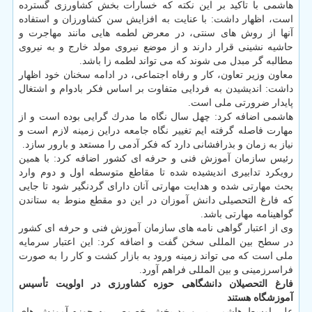
هاشمی با تاكید بر این نكته كه خسارات بخش كشاورزی گسترده
است، اظهار داشت: با عنایت به افزایش سن كشاورزان و استفاده
آنها از روش های سنتی، در معرض لطمه هایی مانند مهاجرت و
حاشیه نشینی قرار دارند و از موضع نیروی مولد خارج و به نیروی
مطالبه گر مبدل می شوند كه می تواند لطمه زا باشد.
معاون وزیر تعاون، كار و رفاه اجتماعی، در ادامه سخنان خود اظهار
داشت: اندیشیدن به فردایی متفاوت بر اساس فكر بادوام و اشتغال
پایدار ضرورتی ملی است.
هاشمی اضافه كرد: چهل سال نگاه ما مدرك گرایی بوده است و از
مهارت فاصله گرفته ایم تغییر نگاه جامعه دراین زمینه لازم است و
نیاز به زمان و بذرافشانی دارد كه فكر آدمی را مستعد و بارور سازد.
رئیس سازمان آموزش فنی و حرفه ای كشور اضافه كرد: با همین
رویكرد تدابیری اندیشیده شده تا مقاطع متوسطه اول و دوم وارد
بحث مهارتی شده و هدایت مهارتی آنان دارای گردنگیر شود تا جایی
كه فارغ التحصیلی دانش آموزان در این دو مقطع منوط به ستاندن
گواهینامه مهارتی باشد.
وی از اعتبار گواهی نامه های سازمان آموزش فنی و حرفه ای كشور
در سطح بین المللی سخن گفت و اضافه كرد: این اعتبار سرمایه
ملی است كه می تواند زمینه ورود به بازار كشت و كار را به صورت
فراسرزمینی و بین المللی فراهم آورد.
فارغ التحصیلان دانشگاهی حوزه كشاورزی در اولویت تأسیس
آموزشگاه هستند
علی اوسط هاشمی بر ورود بخش خصوصی به حوزه آموزش های