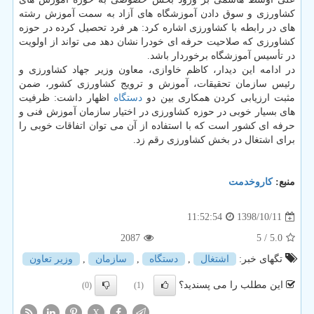
كشاورزی و سوق دادن آموزشگاه های آزاد به سمت آموزش رشته
های در رابطه با كشاورزی اشاره كرد: هر فرد تحصیل كرده در حوزه
كشاورزی كه صلاحیت حرفه ای خودرا نشان دهد می تواند از اولویت
در تأسیس آموزشگاه برخوردار باشد.
در ادامه این دیدار، كاظم خاوازی، معاون وزیر جهاد كشاورزی و
رئیس سازمان تحقیقات، آموزش و ترویج كشاورزی كشور، ضمن
مثبت ارزیابی كردن همكاری بین دو
دستگاه
اظهار داشت: ظرفیت
های بسیار خوبی در حوزه كشاورزی در اختیار سازمان آموزش فنی و
حرفه ای كشور است كه با استفاده از آن می توان اتفاقات خوبی را
برای اشتغال در بخش كشاورزی رقم زد.
منبع:
كاروخدمت
1398/10/11
11:52:54
2087
/ 5
5.0
تگهای خبر:
اشتغال
,
دستگاه
,
سازمان
,
وزیر تعاون
این مطلب را می پسندید؟
(0)
(1)
X