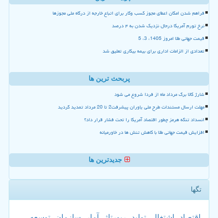
فراهم شدن امکان اعطای مجوز کسب وکار برای اتباع خارجه از درگاه ملی مجوزها
نرخ تورم آمریکا درحال نزدیک شدن به ۴ درصد
قیمت جهانی طلا امروز 1405، 3، 5
تعدادی از الزامات اداری برای بیمه بیکاری تعلیق شد
پربحث ترین ها
شارژ کالا برگ مرداد ماه از فردا شروع می شود
مهلت ارسال مستندات طرح ملی یاوران پیشرفت2 تا 20 مرداد تمدید گردید
انسداد تنگه هرمز چطور اقتصاد آمریکا را تحت فشار قرار داد؟
افزایش قیمت جهانی طلا با کاهش تنش ها در خاورمیانه
جدیدترین ها
تگها
اقتصاد
اشتغال
تولید
رپورتاژ
آمار
سازمان
توسعه