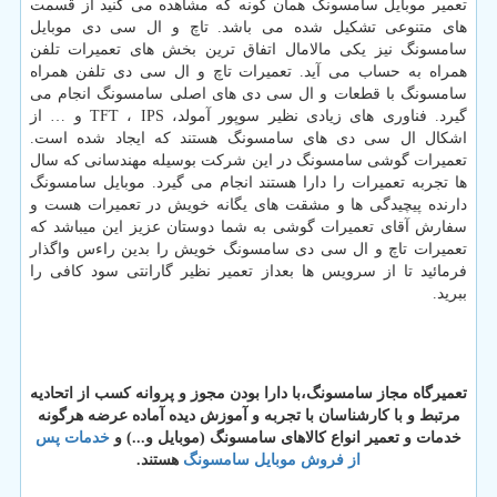
تعمیر موبایل سامسونگ همان گونه که مشاهده می کنید از قسمت
های متنوعی تشکیل شده می باشد. تاچ و ال سی دی موبایل
سامسونگ نیز یکی مالامال اتفاق ترین بخش های تعمیرات تلفن
همراه به حساب می آید. تعمیرات تاچ و ال سی دی تلفن همراه
سامسونگ با قطعات و ال سی دی های اصلی سامسونگ انجام می
گیرد. فناوری های زیادی نظیر سوپور آمولد،
IPS
،
TFT
و
…
از
اشکال ال سی دی های سامسونگ هستند که ایجاد شده است.
تعمیرات گوشی سامسونگ در این شرکت بوسیله مهندسانی که سال
ها تجربه تعمیرات را دارا هستند انجام می گیرد. موبایل سامسونگ
دارنده پیچیدگی ها و مشقت های یگانه خویش در تعمیرات هست و
سفارش آقای تعمیرات گوشی به شما دوستان عزیز این میباشد که
تعمیرات تاچ و ال سی دی سامسونگ خویش را بدین راءس واگذار
فرمائید تا از سرویس ها بعداز تعمیر نظیر گارانتی سود کافی را
ببرید.
تعمیرگاه
مجاز
سامسونگ،با
دارا
بودن
مجوز
و
پروانه
کسب
از
اتحادیه
مرتبط
و
با
کارشناسان
با
تجربه
و
آموزش
دیده
آماده
عرضه
هرگونه
خدمات
و
تعمیر
انواع
کالاهای
سامسونگ (
موبایل و...) و
خدمات پس
از فروش موبایل سامسونگ
هستند.