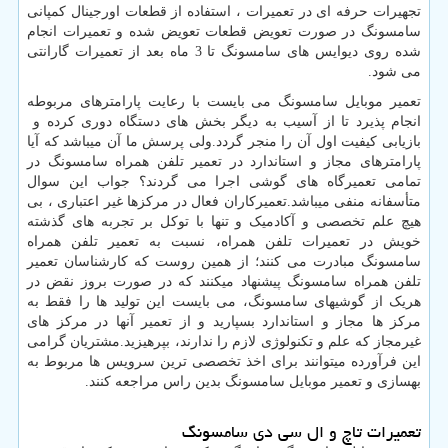
تجهیرات حرفه ای در تعمیرات ، استفاده از قطعات اورجینال کمپانی
سامسونگ در صورت تعویض قطعات تعویض شده و تعمیرات انجام
شده روی دیوایس های سامسونگ تا
3
ماه بعد از تعمیرات گارانتی
می شود.
تعمیر موبایل سامسونگ می بایست با رعایت پارامترهای مربوطه
انجام پذیرد تا از آسیب به دیگر بخش های دستگاه دوری کرده و
بازیابی کیفیت اول آن را منجر گردد.ولی پرسش ما آن میباشد که آیا
پارامترهای مجاز و استاندارد در تعمیر تلفن همراه سامسونگ در
تمامی تعمیرگاه های گوشی اجرا می گردند؟ جواب این سوال
متأسفانه منفی میباشد.تعمیرکاران فعال در مرکزها غیر اعتباری ، بی
هیچ علم تخصصی و آکادمیک و تنها با توکل بر تجربه های گذشته
خویش در تعمیرات تلفن همراه، نسبت به تعمیر تلفن همراه
سامسونگ مبادرت می کنند؛ از همین روست که کارشناسان تعمیر
تلفن همراه سامسونگ پیشنهاد میکنند که در صورت بروز نقض در
هریک از گوشیهای سامسونگ، می بایست این تولید ها را فقط به
مرکز ها مجاز و استاندارد بسپارید و از تعمیر آنها در مرکز های
غیرمجاز که علم و تکنولوژی لازم را ندارند، بپرهیزید.مشتریان گرامی
این فرآورده میتوانند برای اخذ تخصصی ترین سرویس ها مربوط به
بهسازی و تعمیر موبایل سامسونگ بدین راس مراجعه کنند.
تعمیرات تاچ و ال سی دی سامسونگ