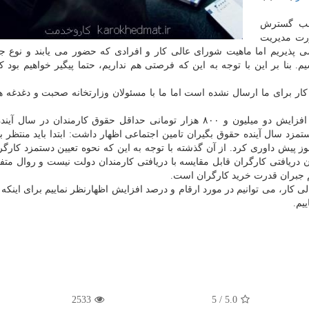
سبب گسترش
رت مدیریت
پذیریم اما ماهیت شورای عالی كار و افرادی كه حضور می یابند و نوع ج
نا بر این با توجه به این كه فرصتی هم نداریم، حتما پیگیر خواهیم بود 
ار برای ما ارسال نشده است اما ما با مسئولان وزارتخانه صحبت و دغدغه ها
خدایی درباره تصمیم كمیسیون تلفیق مجلس در خصوص افزایش دو میلیون و ۸۰۰ هزار تومانی حداقل حقوق كارمندان در 
مزد سال آینده حقوق بگیران تامین اجتماعی اظهار داشت: ابتدا باید منتظر ب
ز پیش داوری كرد. از آن گذشته با توجه به این كه نحوه تعیین دستمزد كارگران
ان دریافتی كارگران قابل مقایسه با دریافتی كارمندان دولت نیست و روال مت
هم جبران قدرت خرید كارگران است.
ر، می توانیم در مورد ارقام و درصد افزایش اظهارنظر نماییم برای اینكه ب
یم.
2533
/ 5
5.0