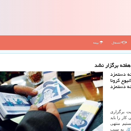
اشتغال
بیمه
هفته برگزار نشد
ته دستمزد
یوع كرونا
ته دستمزد
یت برگزاری
ار را باید
ستیم منتهی
ار
به سبب