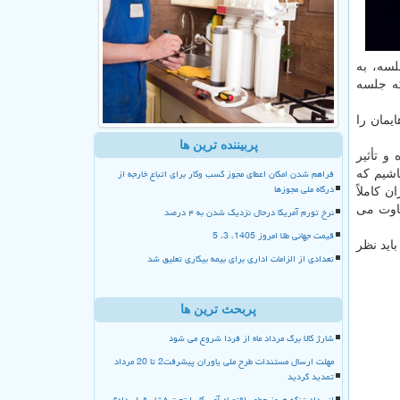
لسه، به
كه جلسه
یمان را
پربیننده ترین ها
سال آینده و تأثیر
فراهم شدن امکان اعطای مجوز کسب وکار برای اتباع خارجه از
اشیم كه
درگاه ملی مجوزها
 كاملاً
فاوت می
نرخ تورم آمریکا درحال نزدیک شدن به ۴ درصد
قیمت جهانی طلا امروز 1405، 3، 5
اید نظر
تعدادی از الزامات اداری برای بیمه بیکاری تعلیق شد
پربحث ترین ها
شارژ کالا برگ مرداد ماه از فردا شروع می شود
مهلت ارسال مستندات طرح ملی یاوران پیشرفت2 تا 20 مرداد
تمدید گردید
انسداد تنگه هرمز چطور اقتصاد آمریکا را تحت فشار قرار داد؟