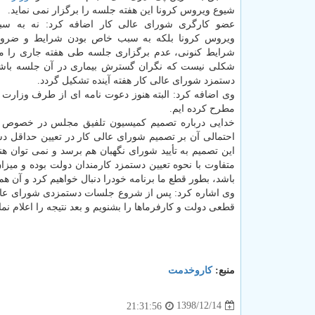
شیوع ویروس كرونا این هفته جلسه را برگزار نمی نماید.
عضو كارگری شورای عالی كار اضافه كرد: نه به 
ویروس كرونا بلكه به سبب خاص بودن شرایط و ضرو
شرایط كنونی، عدم برگزاری جلسه طی هفته جاری را می 
شكلی نیست كه نگران گسترش بیماری در آن جلسه باشیم. ب
دستمزد شورای عالی كار هفته آینده تشكیل گردد.
وی اضافه كرد: البته هنوز دعوت نامه ای از طرف وزارت ك
مطرح كرده ایم.
احتمالی آن بر تصمیم شورای عالی كار در تعیین حداقل دست
این تصمیم به تأیید شورای نگهبان هم برسد و نمی توان هنو
متفاوت با نحوه تعیین دستمزد كارمندان دولت بوده و میز
باشد، بطور قطع ما برنامه خودرا دنبال خواهیم كرد و آن 
وی اشاره كرد: پس از شروع جلسات دستمزدی شورای عالی كا
قطعی دولت و كارفرماها را بشنویم و بعد نتیجه را اعلام نمای
منبع:
كاروخدمت
1398/12/14
21:31:56