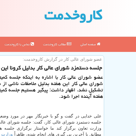
كاروخدمت
صفحه اصلی
مطالب كاروخدمت
تماس با كاروخدمت
عضو شورای عالی كار در گزارش كاروخدمت:
جلسه دستمزد شورای عالی كار بدلیل كرونا این 
عضو شورای عالی كار با اشاره به اینكه جلسه كمی
شورای عالی كار این هفته بدلیل ملاحظات ناشی از ش
تشكیل نشد، اظهار داشت: پیگیر هستیم جلسه كمی
هفته آینده اجرا شود.
علی خدایی در گفت و گو با خبرنگار مهر در مورد وضع
جلسه دستمزد شورای عالی كار، گفت: جلسه شورای عالی ك
وزارت تعاون برگزار كند ما خواستار برگزاری جلسه ه
مطابق با آخرین پی گیری های انجام شده، ظاهراً
وزارت ك