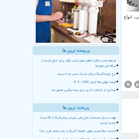
لایه و ماسك معمولی، انواع
پربیننده ترین ها
فراهم شدن امکان اعطای مجوز کسب وکار برای اتباع خارجه از
درگاه ملی مجوزها
نرخ تورم آمریکا درحال نزدیک شدن به ۴ درصد
قیمت جهانی طلا امروز 1405، 3، 5
تعدادی از الزامات اداری برای بیمه بیکاری تعلیق شد
پربحث ترین ها
مهلت ارسال مستندات طرح ملی یاوران پیشرفت2 تا 20 مرداد
تمدید گردید
انسداد تنگه هرمز چطور اقتصاد آمریکا را تحت فشار قرار داد؟
افزایش قیمت جهانی طلا با کاهش تنش ها در خاورمیانه