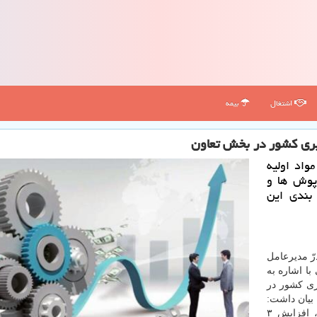
اشتغال
بیمه
از 20 درصد كل مواد اولیه
پوش ها و
بندی این
رّ مدیرعامل
با اشاره به
ولیه پلیمری كشور در
بیان داشت:
تعاونی های تولیدی زیرمجموعه در شرایط بحران كرونا، افزایش ۳