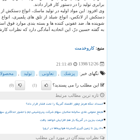
برابری تولید را در دستور كار قرار دادند.
وی افزود: این مواد اولیه در تولید ماسك، انواع دستكش از نا
شوینده ها، ضد عفونی كننده ها و بسته بندی موارد فوق اس
به گفته حسین درّ، این اتحادیه آمادگی دارد كه نظرات كار
منبع:
كاروخدمت
1398/12/26
21:11:49
تگهای خبر:
پزشك
,
تعاونی
,
تولید
,
محصولا
این مطلب را می پسندید؟
(0)
(1)
تازه ترین مطالب مرتبط
انسداد تنگه هرمز چطور اقتصاد آمریکا را تحت فشار قرار داد؟
مجمع عمومی عادی سالیانه صاحبان سهام شرکت پتروشیمی جم با حضور حداکثری سها
قیمت بنزین در آمریکا باز هم افزایش خواهد یافت
۳۰ روز تا زمین گیری گسترده هواپیماها در اروپا
نظرات بینندگان در مورد این مطلب