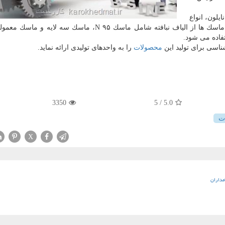
یلون، انواع
دستكش از لاتكس، انواع شیلد از تلق های پلمیری، انواع ماسك ها از الیاف نبافته شامل ماسك N ۹۵، ماسك سه 
تفاده می شود.
شناسی برای تولید این
محصولات
را به واحدهای تولیدی ارائه نماید.
3350
/ 5
5.0
ت
X
مداران