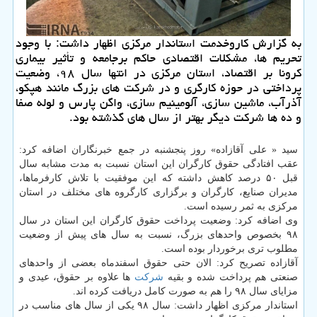
به گزارش كاروخدمت استاندار مركزی اظهار داشت: با وجود
تحریم ها، مشكلات اقتصادی حاكم برجامعه و تأثیر بیماری
كرونا بر اقتصاد، استان مركزی در انتها سال ۹۸، وضعیت
پرداختی در حوزه كارگری و در شركت های بزرگ مانند هپكو،
آذرآب، ماشین سازی، آلومینیم سازی، واگن پارس و لوله صفا
و ده ها شركت دیگر بهتر از سال های گذشته بود.
سید « علی آقازاده» روز پنجشنبه در جمع خبرنگاران اضافه كرد:
عقب افتادگی حقوق كارگران این استان نسبت به مدت مشابه سال
قبل ۵۰ درصد كاهش داشته كه این موفقیت با تلاش كارفرماها،
مدیران صنایع، كارگران و برگزاری كارگروه های مختلف در استان
مركزی به ثمر رسیده است.
وی اضافه كرد: وضعیت پرداخت حقوق كارگران این استان در سال
۹۸ بخصوص واحدهای بزرگ، نسبت به سال های پیش از وضعیت
مطلوب تری برخوردار بوده است.
آقازاده تصریح كرد: الان حتی حقوق اسفندماه بعضی از واحدهای
صنعتی هم پرداخت شده و بقیه
شركت
ها علاوه بر حقوق، عیدی و
مزایای سال ۹۸ را هم به صورت كامل دریافت كرده اند.
استاندار مركزی اظهار داشت: سال ۹۸ یكی از سال های مناسب در