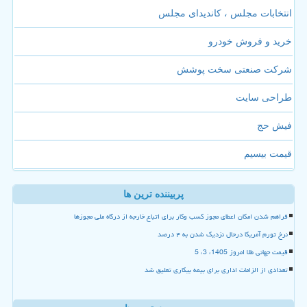
انتخابات مجلس ، کاندیدای مجلس
خرید و فروش خودرو
شرکت صنعتی سخت پوشش
طراحی سایت
فیش حج
قیمت بیسیم
پربیننده ترین ها
فراهم شدن امکان اعطای مجوز کسب وکار برای اتباع خارجه از درگاه ملی مجوزها
نرخ تورم آمریکا درحال نزدیک شدن به ۴ درصد
قیمت جهانی طلا امروز 1405، 3، 5
تعدادی از الزامات اداری برای بیمه بیکاری تعلیق شد