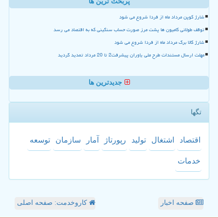
پربحث ترین ها
شارژ کوپن مرداد ماه از فردا شروع می شود
توقف طولانی کامیون ها پشت مرز صورت حساب سنگینی که به اقتصاد می رسد
شارژ کالا برگ مرداد ماه از فردا شروع می شود
مهلت ارسال مستندات طرح ملی یاوران پیشرفت2 تا 20 مرداد تمدید گردید
جدیدترین ها
تگها
اقتصاد
اشتغال
تولید
رپورتاژ
آمار
سازمان
توسعه
خدمات
صفحه اخبار
کاروخدمت: صفحه اصلی