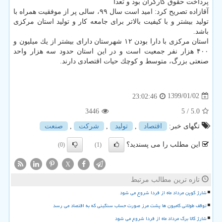
پرداخت حقوق كارگران بود و تعدا
آقازاده تصریح كرد: امید است سال ۹۹، سالی پر از موفقیت همراه با
تولید بیشتر و با كیفیت بالاتر برای جامعه كار و تولید استان مركزی
باشد.
استان مركزی با دارا بودن ۱۲ شهرستان دارای بیشتر از یك میلیون و
۴۰۰ هزار نفر جمعیت است و در این استان حدود سه هزار واحد
صنعتی بزرگ، متوسط و كوچك حیات اقتصادی دارند.
1399/01/02
23:02:46
3446
/ 5
5.0
تگهای خبر:
اقتصاد
,
تولید
,
شركت
,
صنعت
این مطلب را می پسندید؟
(0)
(1)
X
تازه ترین مطالب مرتبط
شارژ کوپن مرداد ماه از فردا شروع می شود
توقف طولانی کامیون ها پشت مرز صورت حساب سنگینی که به اقتصاد می رسد
شارژ کالا برگ مرداد ماه از فردا شروع می شود