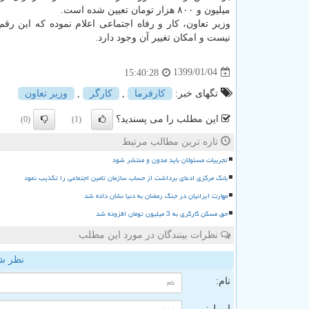
میلیون و ۸۰۰ هزار تومان تعیین شده است.
وزیر تعاون، كار و رفاه اجتماعی اعلام نموده كه این رق
نیست و امكان تغییر آن وجود دارد.
1399/01/04
15:40:28
تگهای خبر:
كارفرما
,
كارگر
,
وزیر تعاون
این مطلب را می پسندید؟
(0)
(1)
تازه ترین مطالب مرتبط
تجربیات مسئولان باید مدون و منتشر شود
بانک مرکزی ادعای برداشت از حساب سازمان تامین اجتماعی را تکذیب نمود
مهارت ایرانیان در جنگ رمضان به دنیا نشان داده شد
حق مسکن کارگری به 3 میلیون تومان افزوده شد
نظرات بینندگان در مورد این مطلب
نظر ش
نام:
ایمیل: