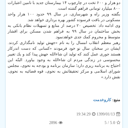
دو هزار و ۶۰۰ تخت در چارچوب ۱۴ بیمارستان جدید با تامین اعتبارات
۸۰۰ میلیارد تومانی فراهم گشته است.
بگفته وزیر راه و شهرسازی، در سال ۹۹ حدود ۱۰۰ هزار واحد
مسكونی در بافت فرسوده كشور بهره برداری خواهد شد.
وی ادامه داد: تخصیص ۲۰ درصد از منابع و تسهیلات نظام بانكی به
بخش ساختمان در سال ۹۹ به فراهم شدن مسكن برای اقشار
متوسط و محروم كمك جدی خواهدنمود.
رهبر معظم انقلاب امسال را به نام «جهش تولید نامگذاری كردند.
ایشان در سخنان سال نو خود فرمودند «كسانی كه دست اندركار
هستند جوری عمل كنند كه تولید ان شاءالله جهش پیدا كند و یك تغییر
محسوسی در زندگی مردم ان شاءالله به وجود بیاورد. البتّه این
احتیاج به برنامه ریزی دارد؛ سازمان برنامه و بودجه به نحوی، مجلس
شورای اسلامی و مركز تحقیقاتش به نحوی، قوه قضائیه به نحوی،
نقش دارد.»
منبع:
كاروخدمت
1399/01/13
19:34:29
2896
/ 5
5.0