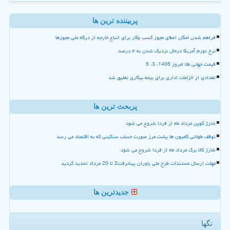
پربیننده ترین ها
فراهم شدن امکان اعطای مجوز کسب وکار برای اتباع خارجه از درگاه ملی مجوزها
نرخ تورم آمریکا درحال نزدیک شدن به ۴ درصد
قیمت جهانی طلا امروز 1405، 3، 5
تعدادی از الزامات اداری برای بیمه بیکاری تعلیق شد
پربحث ترین ها
شارژ کوپن مرداد ماه از فردا شروع می شود
توقف طولانی کامیون ها پشت مرز صورت حساب سنگینی که به اقتصاد می رسد
شارژ کالا برگ مرداد ماه از فردا شروع می شود
مهلت ارسال مستندات طرح ملی یاوران پیشرفت2 تا 20 مرداد تمدید گردید
جدیدترین ها
تگها