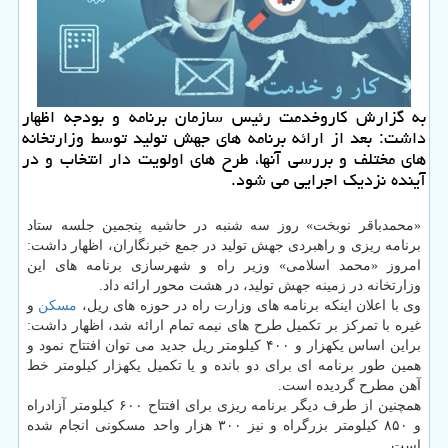
به گزارش كاروخدمت رئیس سازمان برنامه و بودجه اظهار
داشت: بعد از ارائه برنامه های جهش تولید توسط وزارتخانه
های مختلف و بررسی آنها، طرح های اولویت دار انتخاب و در
آینده نزدیك اجرایی می شود.
«محمدباقر نوبخت» روز سه شنبه در حاشیه پنجمین جلسه ستاد
برنامه ریزی و راهبردی جهش تولید در جمع خبرنگاران، اظهار داشت:
امروز «محمد اسلامی» وزیر راه و شهرسازی برنامه های این
وزارتخانه در زمینه جهش تولید، در هشت محور ارائه داد.
وی با اعلان اینكه برنامه های وزارت راه در حوزه های ریل،
مسكن
و
غیره با تمركز بر تكمیل طرح های نیمه تمام ارائه شد، اظهار داشت:
براین اساس یكهزار و ۴۰۰ كیلومتر ریل جدید می توان افتتاح نمود و
همین طور برنامه ای برای دو بانده و یا تكمیل یكهزار كیلومتر خط
آهن مطرح گردیده است.
همچنین از طرف دیگر برنامه ریزی برای افتتاح ۶۰۰ كیلومتر آزادراه
و ۸۵۰ كیلومتر بزرگراه و نیز ۳۰۰ هزار واحد مسكونی انجام شده
است.