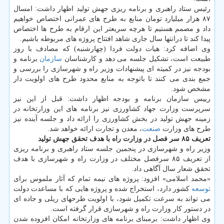
رئیس ستاد راهبری و برنامه ریزی جهش تولید اظهار داشت: امسال
۸۷ هزار میلیارد تومان منابع به طرح های عمرانی اختصاص خواهیم
داد و مصمم هستیم تا هرچه سریعتر این ارقام به طرح ها اختصاص
پیدا كند تا درانتها سال جاری شاهد افتتاح پروژه های مربوطه باشیم.
وی اضافه كرد: هیات دولت فردا (چهارشنبه) كه مصادف با روز
طبیعت است، تشكیل جلسه می دهد و كارشناسان
سازمان
برنامه و
بودجه نیز در كمیته ای پیشنهادات وزیر راه و شهرسازی را بررسی و
جمع بندی می كنند تا باتوجه به منابع محدود طرح های اولویت دار
مشخص شود.
رییس سازمان برنامه و بودجه اظهار داشت: قبل از این نیز
سرپرست وزارت جهاد كشاورزی نیز برنامه های این وزارتخانه در
زمینه جهش تولید در بخش كشاورزی را ارائه داد و جلسه آینده نیز
طرح های وزارت
صنعت
، معدن و تجارت ارائه خواهد شد.
تعریف ۸۵ سر فصل در وزارت راه با هدف تحقق جهش تولید
وزیر راه و شهرسازی در پنجمین جلسه ستاد راهبری و برنامه ریزی
از تعریف ۸۵ سرفصل مختلف در وزارت راه و شهرسازی با هدف
تحقق شعار سال آگاهی داد.
«محمد اسلامی» افزود: پروژه های نیمه تمام كه آثار ملموس برای
توسعه
كشور دارد، استخراج شده و پروژه هایی كه با مساعدت دولت
می تواند به سرعت تكمیل شود، با اولویت طرحهای ریلی و جاده ای
در دستور كار وزارت راه و شهرسازی قرار گرفته است.
وی اظهار داشت: برمبنای برنامه های وزارتخانه امكان افزوده شدن