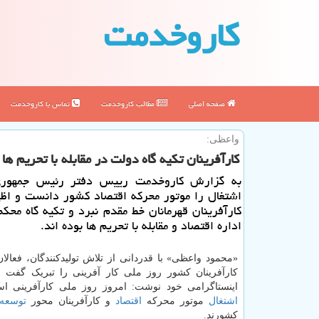
كاروخدمت
صفحه اصلی
مطالب كاروخدمت
تماس با كاروخدمت
واعظی:
كارآفرینان تكیه گاه دولت در مقابله با تحریم ه
به گزارش كاروخدمت رییس دفتر رئیس جمهوری
اشتغال را موتور محركه اقتصاد كشور دانست و اظ
كارآفرینان قهرمانان خط مقدم نبرد و تكیه گاه محك
اداره اقتصاد و مقابله با تحریم ها بوده اند.
«محمود واعظی» با قدردانی از تلاش تولیدکنندگان، فعالا
کارآفرینان کشور روز ملی کار آفرینی را تبریک گفت
اینستاگرامی خود نوشت: امروز روز ملی کارآفرینی اس
اشتغال
موتور محرکه
اقتصاد
و کارآفرینان محور
توسعه
کشورند.