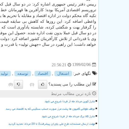
رییس دفتر رئیس جمهوری اشاره کرد: در دو سال قبل که
تروریسم اقتصادی آمریکا بوده؛ کارآفرین ها قهرمانان خط 
تکیه گاه محکم دولت در اداره اقتصاد و مقابله با تحریم ها بو
واعظی اضافه کرد: این روزها که کاهش بی سابقه قیمت
را گرفتار بهت و شگفتی کرده، شایسته یادآوری است که اق
در دو سال قبل عملا بدون نفت اداره شده. حصول این موفقی
وی با قدردانی از تلاش کارآفرینان کشور اضافه کرد: دولت ه
خواهد داشت؛ این راهبرد در سال «جهش تولید» با قدرت و 
1399/02/06
21:56:21
تگهای خبر:
اشتغال
,
اقتصاد
,
توسعه
,
تولید
این مطلب را می پسندید؟
(0)
(1)
تازه ترین مطالب مرتبط
شارژ کوپن مرداد ماه از فردا شروع می شود
توقف طولانی کامیون ها پشت مرز صورت حساب سنگینی که به اقتصاد می رسد
شارژ کالا برگ مرداد ماه از فردا شروع می شود
مهلت ارسال مستندات طرح ملی یاوران پیشرفت2 تا 20 مرداد تمدید گردید