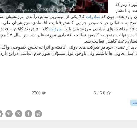
ر کشور داریم که
. با انتشار
ن وارد شده چون که
صادرات
کالا یکی از مهمترین منابع درآمدی مرزنشینان اس
ر پاسخ به سئوالی در خصوص چرایی کاهش فعالیت اقتصادی مرزنشینان طی 
بت
واردات
کالا ۵۰ درصد کاهش یافت؛
این، مصوبه مذکور حجم کالای وارداتی را هم
اصل ۴۴ قانون اساسی دولت باید از تصدی خود در شرکت های دولتی کاسته و آنرا به بخش خصوصی واگذا
 عمل تعاونی ها داشتیم ولی باوجود قول مسؤلان هنوز قدم اساسی دراین باره 
2760
/ 5
5.0
ت
X