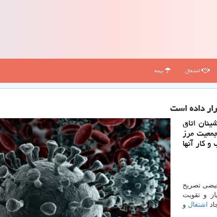
اشتغال
بیمه
ینان اتاق
د ۷ میلیون نفر جمعیت مرز
 كار آنها
فیضی تصریح
از و تقویت
اشتغال
و