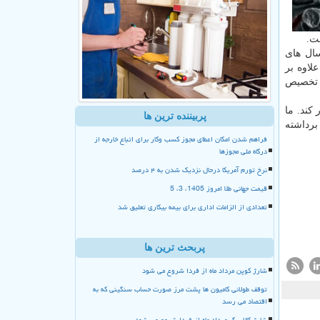
ت.
سال های
 علاوه بر
 کاهش داد که در نهایت منجر به کاهش فعالیت اقتصادی مرزنشینان شد. در سال ۹۷ هم تخصیص
ر کند. ما
پربیننده ترین ها
برداشته
فراهم شدن امکان اعطای مجوز کسب وکار برای اتباع خارجه از
درگاه ملی مجوزها
نرخ تورم آمریکا درحال نزدیک شدن به ۴ درصد
قیمت جهانی طلا امروز 1405، 3، 5
تعدادی از الزامات اداری برای بیمه بیکاری تعلیق شد
پربحث ترین ها
شارژ کوپن مرداد ماه از فردا شروع می شود
توقف طولانی کامیون ها پشت مرز صورت حساب سنگینی که به
اقتصاد می رسد
شارژ کالا برگ مرداد ماه از فردا شروع می شود