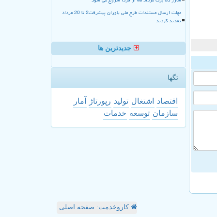
مهلت ارسال مستندات طرح ملی یاوران پیشرفت2 تا 20 مرداد
تمدید گردید
جدیدترین ها
تگها
اقتصاد
اشتغال
تولید
رپورتاژ
آمار
سازمان
توسعه
خدمات
کاروخدمت: صفحه اصلی