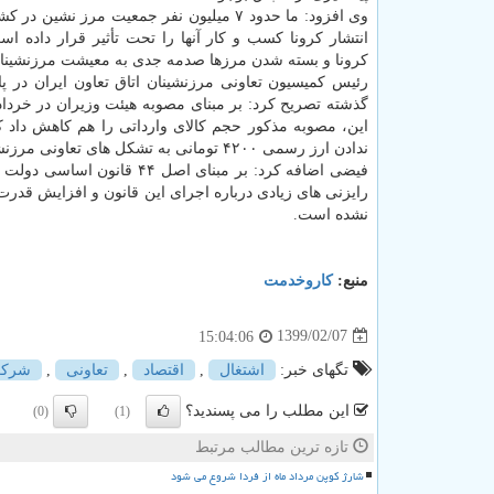
وی افزود: ما حدود ۷ میلیون نفر جمعیت مرز نشین د
انتشار کرونا کسب و کار آنها را تحت تأثیر قرار داده است
کرونا و بسته شدن مرزها صدمه جدی به معیشت مرزنشینا
رئیس کمیسیون تعاونی مرزنشینان اتاق تعاون ایران د
گذشته تصریح کرد: بر مبنای مصوبه هیئت وزیران در خرداد ۹۵ معافیت های مالیاتی مرزنشینان با
ندادن ارز رسمی ۴۲۰۰ تومانی به تشکل های تعاونی مرزنشینان باعث کاهش فعالیت شد.
فیضی اضافه کرد: بر مبنای 
رایزنی های زیادی درباره اجرای این قانون و افزایش قدرت
نشده است.
منبع:
كاروخدمت
1399/02/07
15:04:06
تگهای خبر:
اشتغال
,
اقتصاد
,
تعاونی
,
شرك
این مطلب را می پسندید؟
(0)
(1)
تازه ترین مطالب مرتبط
شارژ کوپن مرداد ماه از فردا شروع می شود