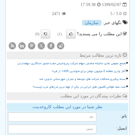
1399/02/07
17:59:38
2471
/ 5
5.0
تگهای خبر:
سازمان
این مطلب را می پسندید؟
(0)
(1)
X
تازه ترین مطالب مرتبط
مجمع عمومی عادی سالیانه صاحبان سهام شرکت پتروشیمی جم با حضور حداکثری سهامداران
آغاز واریز ماهانه 2 میلیون تومان برای متولدین 1405 از فردا
بسته پیگیری مشکلات شرکت های توسعه و عمران شهرستانی تدوین شد
علت صف طولانی کامیون های ایرانی در یکی از مهم ترین مرزهای غرب چیست؟
نظرات بینندگان در مورد این مطلب
نظر شما در مورد این مطلب کاروخدمت
نام:
ایمیل: