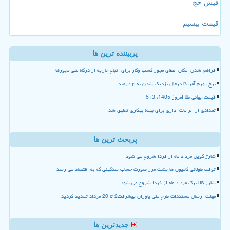
فیش حج
قیمت بیسیم
پربیننده ترین ها
فراهم شدن امکان اعطای مجوز کسب وکار برای اتباع خارجه از درگاه ملی مجوزها
نرخ تورم آمریکا درحال نزدیک شدن به ۴ درصد
قیمت جهانی طلا امروز 1405، 3، 5
تعدادی از الزامات اداری برای بیمه بیکاری تعلیق شد
پربحث ترین ها
شارژ کوپن مرداد ماه از فردا شروع می شود
توقف طولانی کامیون ها پشت مرز صورت حساب سنگینی که به اقتصاد می رسد
شارژ کالا برگ مرداد ماه از فردا شروع می شود
مهلت ارسال مستندات طرح ملی یاوران پیشرفت2 تا 20 مرداد تمدید گردید
جدیدترین ها