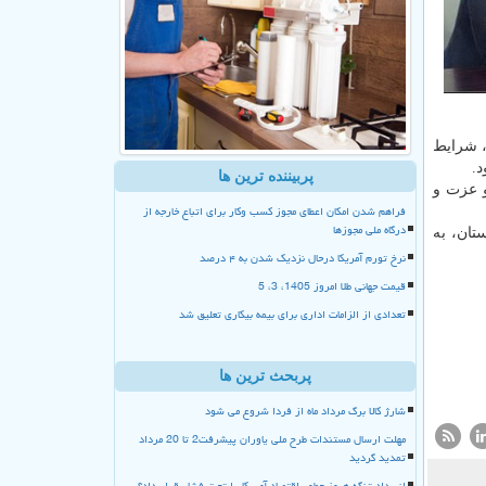
، شرایط
.
پربیننده ترین ها
و عزت و
فراهم شدن امکان اعطای مجوز کسب وکار برای اتباع خارجه از
درگاه ملی مجوزها
تان، به
نرخ تورم آمریکا درحال نزدیک شدن به ۴ درصد
قیمت جهانی طلا امروز 1405، 3، 5
تعدادی از الزامات اداری برای بیمه بیکاری تعلیق شد
پربحث ترین ها
شارژ کالا برگ مرداد ماه از فردا شروع می شود
مهلت ارسال مستندات طرح ملی یاوران پیشرفت2 تا 20 مرداد
تمدید گردید
انسداد تنگه هرمز چطور اقتصاد آمریکا را تحت فشار قرار داد؟