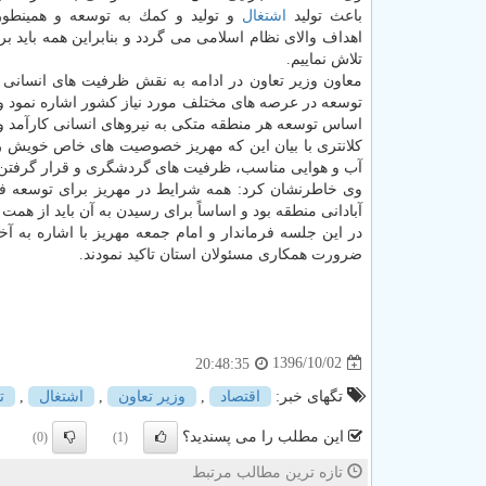
باعث تولید
اشتغال
و تولید و كمك به توسعه و همینطور
اهداف والای نظام اسلامی می گردد و بنابراین همه باید ب
تلاش نماییم.
معاون وزیر تعاون در ادامه به نقش ظرفیت های انسانی ب
توسعه در عرصه های مختلف مورد نیاز كشور اشاره نمود و 
اساس توسعه هر منطقه متكی به نیروهای انسانی كارآمد و
كلانتری با بیان این كه مهریز خصوصیت های خاص خویش را د
آب و هوایی مناسب، ظرفیت های گردشگری و قرار گرفتن در 
وی خاطرنشان كرد: همه شرایط در مهریز برای توسعه فرا
آبادانی منطقه بود و اساساً برای رسیدن به آن باید از همت
در این جلسه فرماندار و امام جمعه مهریز با اشاره به
ضرورت همكاری مسئولان استان تاكید نمودند.
1396/10/02
20:48:35
تگهای خبر:
اقتصاد
,
وزیر تعاون
,
اشتغال
,
ت
این مطلب را می پسندید؟
(0)
(1)
تازه ترین مطالب مرتبط