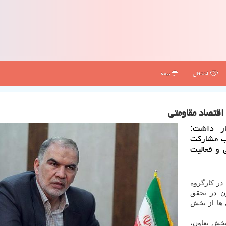
اشتغال
بیمه
قتصاد مقاومتی
ار داشت:
لب مشاركت
و فعالیت
در كارگروه
ن در تحقق
 ها از بخش
خش تعاون،