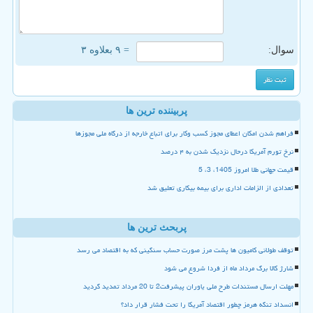
سوال:
= ۹ بعلاوه ۳
پربیننده ترین ها
فراهم شدن امکان اعطای مجوز کسب وکار برای اتباع خارجه از درگاه ملی مجوزها
نرخ تورم آمریکا درحال نزدیک شدن به ۴ درصد
قیمت جهانی طلا امروز 1405، 3، 5
تعدادی از الزامات اداری برای بیمه بیکاری تعلیق شد
پربحث ترین ها
توقف طولانی کامیون ها پشت مرز صورت حساب سنگینی که به اقتصاد می رسد
شارژ کالا برگ مرداد ماه از فردا شروع می شود
مهلت ارسال مستندات طرح ملی یاوران پیشرفت2 تا 20 مرداد تمدید گردید
انسداد تنگه هرمز چطور اقتصاد آمریکا را تحت فشار قرار داد؟