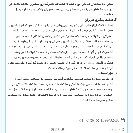
مکان، به مخاطبان نمایش می دهند تا تبلیغات، تاثیرگذاری بیشتری داشته باشد. از
این رو، مخاطبان تبلیغات با احتمال بیشتری به مشتریان واقعی و و فادار تبدیل
خواهند شد.
قابلیت پیگیری کاربران
شما به کمک ابزارهای آنالیتیکس و اتریبیوشن می توانید عملکرد هر کدام از کمپین
های تبلیغات آنلاین خود را دنبال کنید و مورد ارزیابی قرار دهید. شما در تبلیغات
اینترنتی می توانید دریابید که عملکرد هر کدام از کمپین هایتان تا چه حد خوب
بوده است و اگر مشکلی در یکی از کمپین هایتان وجود دارد، آن را برطرف کنید.
این امکان در تبلیغات سنتی وجود ندارد و شما در تبلیغات سنتی نمی توانید بفهمید
که هر کدام از آنها تا چه حد خوب عمل کرده است و تا چه حد توانسته برای شما
مشتری واقعی ایجاد کند. در حالی که در تبلیغات اینترنتی با تعریف چندین معیار
عملکرد کلیدی
(KPI)
برای هر کدام از کمپین هایتان دریابید که کدام یک بهتر عمل
کرده و شما را به اهداف تبلیغاتی خود رسانده است.
هزینه مناسب
در نهایت باید به قیمت مناسب تبلیغات اینترنتی نسبت به تبلیغات سنتی اشاره
کنیم. شما با اختصاص بودجه کمتری به تبلیغات آنلاین نسبت به تبلیغات سنتی می
توانید به تعداد مشابهی از مخاطبان دسترسی پیدا کنید. نمودار زیر میانگین هزینه
اختصاص داده شده به تبلیغات اینترنتی را با هزینه اختصاص داده شده به تبلیغات
سنتی مقایسه کرده است.
1399/02/30
01:07:35
2682
/ 5
5.0