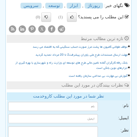
تگهای خبر:
رپورتاژ
,
ابزار
,
توسعه
,
سرویس
این مطلب را می پسندید؟
(0)
(1)
X
تازه ترین مطالب مرتبط
توقف طولانی کامیون ها پشت مرز صورت حساب سنگینی که به اقتصاد می رسد
مهلت ارسال مستندات طرح ملی یاوران پیشرفت2 تا 20 مرداد تمدید گردید
بانک رفاه کارگران آماده تامین مالی طرح های توسعه ای وزارت راه و شهرسازی با بهره گیری از
ابزارهای نوین بانکی است
آموزش بی مهارت، بی عدالتی سازمان یافته است
نظرات بینندگان در مورد این مطلب
نظر شما در مورد این مطلب کاروخدمت
نام:
ایمیل:
نظر: