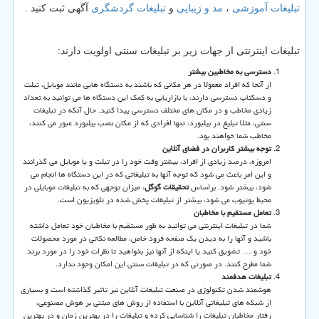
تبلیغات آموزشی
،
مد و زیبایی
و
تبلیغات گردشگری
آگهی ثبت کنید .
تبلیغات اینترنتی از جهات زیر بر تبلیغات سنتی اولویت دارند:
دسترسی به مخاطبین بیشتر
از آنجا که افراد معمولا در هر مکانی که باشند به دستگاه هایی مانند موبایل، تبلت
و دسکتاپ دسترسی دارند، با بازاریابی به کمک این دستگاه ها می توانید به تعداد
زیادی مخاطب و در مکان های مختلف دسترسی پیدا کنید. حال آنکه در تبلیغات
سنتی، مثلا تبلیغ در بیلبورد، تنها افرادی که از مکان نصب بیلبورد عبور می کنند،
مخاطب شما خواهند بود.
توجه بیشتر کاربران در فضای آنلاین
امروزه، درصد زیادی از افراد، بیشتر وقت خود را در تبلت و یا موبایل می گذرانند
و این امر باعث می شود که توجه آنها به تبلیغاتی که در این دستگاه ها انجام می
شود، بیشتر شود. براساس
تحقیقات گوگل
، میزان توجهی که به تبلیغات موبایلی در
محیط یوتیوب می شود، بیشتر از تبلیغات پخش شده در تلویزیون است.
تعامل مستقیم با مخاطبان
شما در تبلیغات اینترنتی می توانید به طور مستقیم با مخاطبان خود تعامل داشته
باشید و آنها را به دیدن یک صفحه فرود خاص، مطالعه نکاتی در مورد محصولات
خود و … تشویق کنید یا اینکه از آنها نیز بخواهید تا نظرات خود را در مورد برند
شما مطرح کنند. در صورتی که در تبلیغات سنتی این امکان وجود ندارد.
تبلیغات هدفمند
هوشمند شدن تکنولوژی در صنعت تبلیغات آنلاین نیز تاثیر گذاشته است و بسیاری
از شبکه های تبلیغاتی آنلاین با استفاده از روش های مبتنی بر هوش مصنوعی،
رفتار مخاطبان تبلیغات را شناسایی کرده و تبلیغات را در بهترین زمان و در بهترین