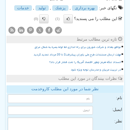
تگهای خبر:
بهره برداری
,
پزشك
,
تولید
,
خدمات
این مطلب را می پسندید؟
(0)
(1)
X
تازه ترین مطالب مرتبط
توافق بغداد و شرکت شورون برای راه اندازی خط لوله بصره به شمال عراق
مهلت ارسال مستندات طرح ملی یاوران پیشرفت2 تا 20 مرداد تمدید گردید
انسداد تنگه هرمز چطور اقتصاد آمریکا را تحت فشار قرار داد؟
در تربیت مربیان و مدرسان توجه ویژه شود
نظرات بینندگان در مورد این مطلب
نظر شما در مورد این مطلب کاروخدمت
نام:
ایمیل:
نظر: