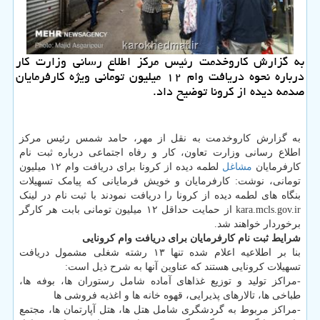
به گزارش كاروخدمت رئیس مركز اطلاع رسانی وزارت كار
درباره نحوه دریافت وام ۱۲ میلیون تومانی ویژه كارفرمایان
صدمه دیده از كرونا توضیح داد.
به گزارش کاروخدمت به نقل از مهر، حامد شمس رئیس مرکز
اطلاع رسانی وزارت تعاون، کار و رفاه اجتماعی درباره ثبت نام
کارفرمایان
مشاغل
لطمه دیده از کرونا برای دریافت وام ۱۲ میلیون
تومانی، نوشت: ‏کارفرمایان و خویش فرمایانی که پیامک تسهیلات
بنگاه های لطمه دیده از کرونا را دریافت نمودند با ثبت نام در لینک
kara.mcls.gov.ir‎ از حمایت حداقل ۱۲ میلیون تومانی بابت هر کارگر
برخوردار خواهند شد.
شرایط ثبت نام کارفرمایان برای دریافت وام کرونایی
بنا بر اطلاعیه اعلام شده تنها ۱۳ رشته شغلی مشمول دریافت
تسهیلات کرونایی هستند که عناوین آنها به شرح ذیل است:
-مراکز تولید و توزیع غذاهای آماده شامل رستوران ها، بوفه ها،
طباخی ها، تالارهای پذیرایی، قهوه خانه ها و اغذیه فروشی ها
-مراکز مربوط به گردشگری شامل هتل ها، هتل آپارتمان ها، مجتمع