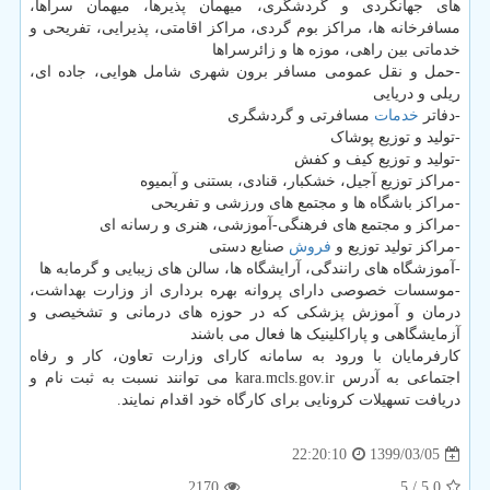
های جهانگردی و گردشگری، میهمان پذیرها، میهمان سراها،
مسافرخانه ها، مراکز بوم گردی، مراکز اقامتی، پذیرایی، تفریحی و
خدماتی بین راهی، موزه ها و زائرسراها
-حمل و نقل عمومی مسافر برون شهری شامل هوایی، جاده ای،
ریلی و دریایی
-دفاتر
خدمات
مسافرتی و گردشگری
-تولید و توزیع پوشاک
-تولید و توزیع کیف و کفش
-مراکز توزیع آجیل، خشکبار، قنادی، بستنی و آبمیوه
-مراکز باشگاه ها و مجتمع های ورزشی و تفریحی
-مراکز و مجتمع های فرهنگی-آموزشی، هنری و رسانه ای
-مراکز تولید توزیع و
فروش
صنایع دستی
-آموزشگاه های رانندگی، آرایشگاه ها، سالن های زیبایی و گرمابه ها
-موسسات خصوصی دارای پروانه بهره برداری از وزارت بهداشت،
درمان و آموزش پزشکی که در حوزه های درمانی و تشخیصی و
آزمایشگاهی و پاراکلینیک ها فعال می باشند
کارفرمایان با ورود به سامانه کارای وزارت تعاون، کار و رفاه
اجتماعی به آدرس kara.mcls.gov.ir می توانند نسبت به ثبت نام و
دریافت تسهیلات کرونایی برای کارگاه خود اقدام نمایند.
1399/03/05
22:20:10
2170
/ 5
5.0