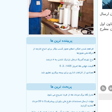
ن ارسال
اون اول
ان مطرح
پربیننده ترین ها
فراهم شدن امکان اعطای مجوز کسب وکار برای اتباع خارجه از
درگاه ملی مجوزها
نرخ تورم آمریکا درحال نزدیک شدن به ۴ درصد
قیمت جهانی طلا امروز 1405، 3، 5
تعدادی از الزامات اداری برای بیمه بیکاری تعلیق شد
پربحث ترین ها
شارژ کالا برگ مرداد ماه از فردا شروع می شود
مهلت ارسال مستندات طرح ملی یاوران پیشرفت2 تا 20 مرداد
تمدید گردید
انسداد تنگه هرمز چطور اقتصاد آمریکا را تحت فشار قرار داد؟