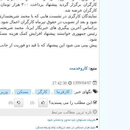
کارگران برگزار گردید پیشنهاد پ
کارگران عرضه شد.
نمایندگان کارگری در نشست هایی که با محمد شریعتمداری 
شود و بعد از تصویب در حقوق تیرماه کارگران اعمال شود.
براساس آخرین پیگیری های خبرنگار ایرنا، محمد شریعتمد
رئیس جمهوری خواستند پیشنهاد افزایش کمک هزینه مسکن 
شود.
پیش بینی می شود این پیشنهاد که با قید دو فوریت از جا
منبع:
كاروخدمت
1399/04/07
17:42:30
تگهای خبر:
كارفرما
,
كارگر
,
مسكن
,
وزیر 
این مطلب را می پسندید؟
(0)
(1)
تازه ترین مطالب مرتبط
تجربیات مسئولان باید مدون و منتشر شود
۵۵۷ هزار مستاجر در صف دریافت وام ودیعه مسکن