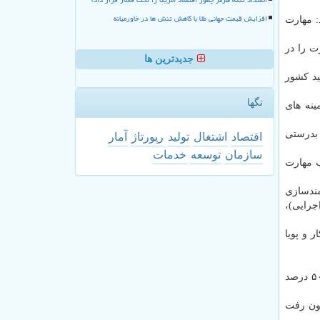
افزایش قیمت جهانی طلا با کاهش تنش ها در خاورمیانه
: مهارت
ت را در
جدیدترین ها
ید کشور
تگها
ینه های
 بدرستی
اقتصاد
اشتغال
تولید
رپورتاژ
آمار
سازمان
توسعه
خدمات
ب مهارت
مندسازی
جرایی)،
ر و پویا
به گفته وی سالانه ۱۲۰ هزار نفر در ۲ بخش دولتی و خصوصی آموزش کسب می کنند که بصورت تقریبی ۵۰ درصد در مراکز دولتی و ۵۰ درصد
رون رفت