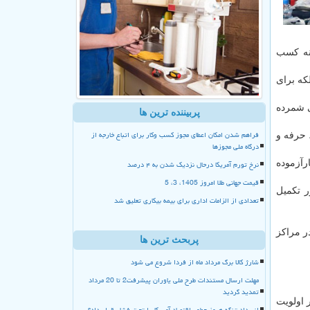
ینه کسب
که برای
ی شمرده
پربیننده ترین ها
فراهم شدن امکان اعطای مجوز کسب وکار برای اتباع خارجه از
 حرفه و
درگاه ملی مجوزها
نرخ تورم آمریکا درحال نزدیک شدن به ۴ درصد
رآزموده
قیمت جهانی طلا امروز 1405، 3، 5
ر تکمیل
تعدادی از الزامات اداری برای بیمه بیکاری تعلیق شد
آموزش های مهارتی را کسب می کنند که به طور تقریبی ۵۰ درصد در مراکز
پربحث ترین ها
شارژ کالا برگ مرداد ماه از فردا شروع می شود
مهلت ارسال مستندات طرح ملی یاوران پیشرفت2 تا 20 مرداد
تمدید گردید
 اولویت
انسداد تنگه هرمز چطور اقتصاد آمریکا را تحت فشار قرار داد؟