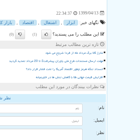
1399/04/13
22:34:37
تگهای خبر:
ابزار
,
اشتغال
,
اقتصاد
,
بازار كا
این مطلب را می پسندید؟
(0)
(1)
تازه ترین مطالب مرتبط
شارژ کالا برگ مرداد ماه از فردا شروع می شود
مهلت ارسال مستندات طرح ملی یاوران پیشرفت2 تا 20 مرداد تمدید گردید
انسداد تنگه هرمز چطور اقتصاد آمریکا را تحت فشار قرار داد؟
افزایش قیمت جهانی طلا با کاهش تنش ها در خاورمیانه
نظرات بینندگان در مورد این مطلب
نظر ش
نام:
ایمیل:
نظر: