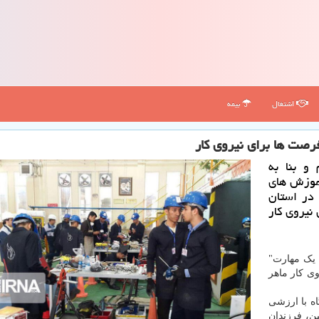
اشتغال
بیمه
رصت ها برای نیروی كار
 و بنا به
موزش های
 در استان
نیروی كار
 یک مهارت"
ی کار ماهر
اه با ارزشی
ین، فرزندان