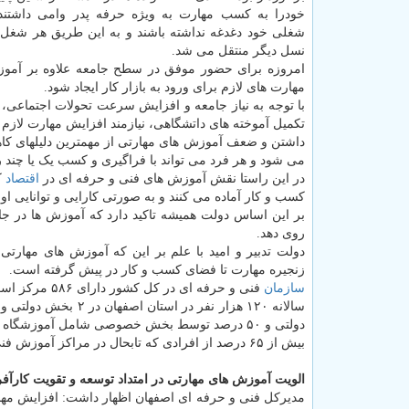
خودرا به کسب مهارت به ویژه حرفه پدر وامی داشتند ت
شغلی خود دغدغه نداشته باشند و به این طریق هر شغل 
نسل دیگر منتقل می شد.
امروزه برای حضور موفق در سطح جامعه علاوه بر آموزش
مهارت های لازم برای ورود به بازار کار ایجاد شود.
با توجه به نیاز جامعه و افزایش سرعت تحولات اجتماعی، 
تکمیل آموخته های داتشگاهی، نیازمند افزایش مهارت لازم
داشتن و ضعف آموزش های مهارتی از مهمترین دلیلهای کاه
می شود و هر فرد می تواند با فراگیری و کسب یک یا چند رش
در این راستا نقش آموزش های فنی و حرفه ای در
اقتصاد
ک
کسب و کار آماده می کنند و به صورتی کارایی و توانایی او 
بر این اساس دولت همیشه تاکید دارد که آموزش ها در جام
روی دهد.
دولت تدبیر و امید با علم بر این که آموزش های مهار
زنجیره مهارت تا فضای کسب و کار در پیش گرفته است.
سازمان
فنی و حرفه ای در کل کشور دارای ۵۸۶ مرکز است که سالانه به ۱، ۵ میلیون نفر آموزش های مهارتی را ارائه می دهند.
دولتی و ۵۰ درصد توسط بخش خصوصی شامل آموزشگاه ها و صنایع انجام می شود.
بیش از ۶۵ درصد از افرادی که تابحال در مراکز آموزش فنی و حرفه ای استان آموزش دیده اند، وارد بازار کار شده اند.
الویت آموزش های مهارتی در امتداد توسعه و تقویت کارآفر
مدیرکل فنی و حرفه ای اصفهان اظهار داشت: افزایش مهارت