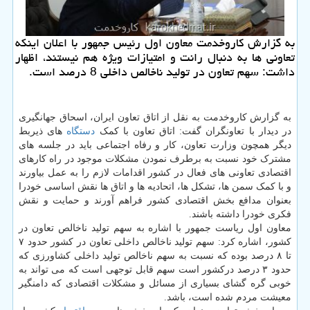
به گزارش كاروخدمت معاون اول رئیس جمهور با اعلان اینكه
تعاونی ها به دنبال رانت و امتیازات ویژه هم نیستند، اظهار
داشت: سهم تعاون در تولید ناخالص داخلی 8 درصد است.
به گزارش کاروخدمت به نقل از اتاق تعاون ایران، اسحاق جهانگیری
در دیدار با تعاونگران گفت: اتاق تعاون با کمک
دستگاه
های ذیربط
دیگر همچون وزارت تعاون، کار و رفاه اجتماعی باید در جلسه های
مشترک خود نسبت به برطرف نمودن مشکلات موجود در راه کارهای
اقتصادی تعاونی های فعال در کشور اقدامات لازم را به عمل بیاورند
و با کمک سمن ها، تشکل ها، اتحادیه ها و اتاق ها نقش اساسی خودرا
بعنوان مدافع بخش اقتصادی کشور فراهم آورند و حمایت و نقش
فکری خودرا داشته باشند.
معاون اول ریاست جمهور با اشاره به سهم تولید ناخالص تعاون در
کشور، اشاره کرد: سهم تولید ناخالص داخلی تعاون در کشور حدود ۷
تا ۸ درصد بوده که نسبت به سهم ناخالص تولید داخلی کشاورزی که
حدود ۳ درصد درکشور است سهم قابل توجهی است که می تواند به
خوبی گره گشای بسیاری از مسائل و مشکلات اقتصادی که دامنگیر
معیشت مردم شده است، باشد.