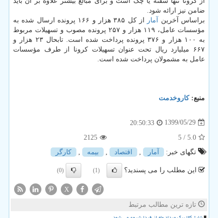
از کرونا تنها سفته یا چک است و برای مبالغ بیشتر علاوه بر آن باید
ضامن نیز ارائه شود.
براساس آخرین
آمار
از کل ۳۸۵ هزار و ۱۶۶ پرونده ارسال شده به
مؤسسات عامل، ۱۱۹ هزار و ۲۵۷ پرونده مصوب و تسهیلات مربوط
به ۱۰۰ هزار و ۳۷۶ پرونده پرداخت شده است. تابحال ۲۳ هزار و
۶۶۷ میلیارد ریال تحت عنوان تسهیلات کرونا از طرف مؤسسات
عامل به مشمولان پرداخت شده است.
منبع:
كاروخدمت
1399/05/29
20:50:33
2125
/ 5
5.0
تگهای خبر:
آمار
,
اقتصاد
,
بیمه
,
كارگر
این مطلب را می پسندید؟
(0)
(1)
X
تازه ترین مطالب مرتبط
شارژ کالا برگ مرداد ماه از فردا شروع می شود