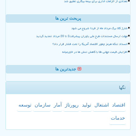
تعدادی از الزامات اداری برای بیمه بیکاری تعلیق شد
پربحث ترین ها
شارژ کالا برگ مرداد ماه از فردا شروع می شود
مهلت ارسال مستندات طرح ملی یاوران پیشرفت2 تا 20 مرداد تمدید گردید
انسداد تنگه هرمز چطور اقتصاد آمریکا را تحت فشار قرار داد؟
افزایش قیمت جهانی طلا با کاهش تنش ها در خاورمیانه
جدیدترین ها
تگها
اقتصاد
اشتغال
تولید
رپورتاژ
آمار
سازمان
توسعه
خدمات