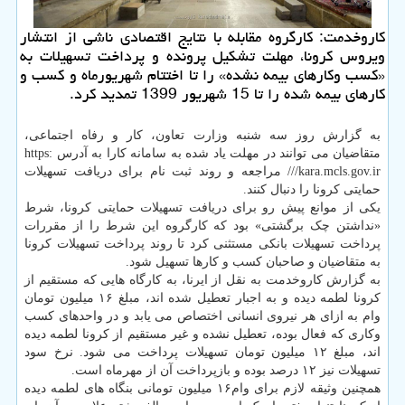
كاروخدمت: كارگروه مقابله با نتایج اقتصادی ناشی از انتشار
ویروس كرونا، مهلت تشكیل پرونده و پرداخت تسهیلات به
«كسب وكارهای بیمه نشده» را تا اختتام شهریورماه و كسب و
كارهای بیمه شده را تا 15 شهریور 1399 تمدید كرد.
به گزارش روز سه شنبه وزارت تعاون، کار و رفاه اجتماعی،
متقاضیان می توانند در مهلت یاد شده به سامانه کارا به آدرس https:
//kara.mcls.gov.ir/ مراجعه و روند ثبت نام برای دریافت تسهیلات
حمایتی کرونا را دنبال کنند.
یکی از موانع پیش رو برای دریافت تسهیلات حمایتی کرونا، شرط
«نداشتن چک برگشتی» بود که کارگروه این شرط را از مقررات
پرداخت تسهیلات بانکی مستثنی کرد تا روند پرداخت تسهیلات کرونا
به متقاضیان و صاحبان کسب و کارها تسهیل شود.
به گزارش کاروخدمت به نقل از ایرنا، به کارگاه هایی که مستقیم از
کرونا لطمه دیده و به اجبار تعطیل شده اند، مبلغ ۱۶ میلیون تومان
وام به ازای هر نیروی انسانی اختصاص می یابد و در واحدهای کسب
وکاری که فعال بوده، تعطیل نشده و غیر مستقیم از کرونا لطمه دیده
اند، مبلغ ۱۲ میلیون تومان تسهیلات پرداخت می شود. نرخ سود
تسهیلات نیز ۱۲ درصد بوده و بازپرداخت آن از مهرماه است.
همچنین وثیقه لازم برای وام۱۶ میلیون تومانی بنگاه های لطمه دیده