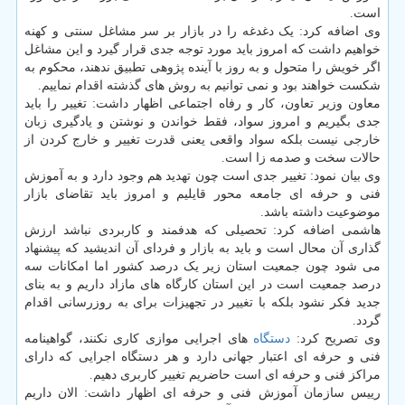
است.
وی اضافه کرد: یک دغدغه را در بازار بر سر مشاغل سنتی و کهنه
خواهیم داشت که امروز باید مورد توجه جدی قرار گیرد و این مشاغل
اگر خویش را متحول و به روز با آینده پژوهی تطبیق ندهند، محکوم به
شکست خواهند بود و نمی توانیم به روش های گذشته اقدام نماییم.
معاون وزیر تعاون، کار و رفاه اجتماعی اظهار داشت: تغییر را باید
جدی بگیریم و امروز سواد، فقط خواندن و نوشتن و یادگیری زبان
خارجی نیست بلکه سواد واقعی یعنی قدرت تغییر و خارج کردن از
حالات سخت و صدمه زا است.
وی بیان نمود: تغییر جدی است چون تهدید هم وجود دارد و به آموزش
فنی و حرفه ای جامعه محور قایلیم و امروز باید تقاضای بازار
موضوعیت داشته باشد.
هاشمی اضافه کرد: تحصیلی که هدفمند و کاربردی نباشد ارزش
گذاری آن محال است و باید به بازار و فردای آن اندیشید که پیشنهاد
می شود چون جمعیت استان زیر یک درصد کشور اما امکانات سه
درصد جمعیت است در این استان کارگاه های مازاد داریم و به بنای
جدید فکر نشود بلکه با تغییر در تجهیزات برای به روزرسانی اقدام
گردد.
وی تصریح کرد:
دستگاه
های اجرایی موازی کاری نکنند، گواهینامه
فنی و حرفه ای اعتبار جهانی دارد و هر دستگاه اجرایی که دارای
مراکز فنی و حرفه ای است حاضریم تغییر کاربری دهیم.
رییس سازمان آموزش فنی و حرفه ای اظهار داشت: الان داریم