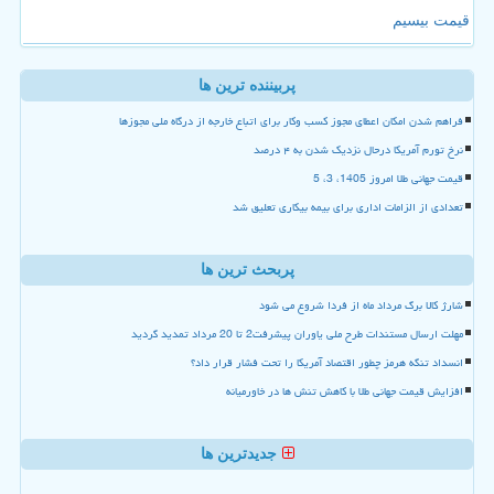
قیمت بیسیم
پربیننده ترین ها
فراهم شدن امکان اعطای مجوز کسب وکار برای اتباع خارجه از درگاه ملی مجوزها
نرخ تورم آمریکا درحال نزدیک شدن به ۴ درصد
قیمت جهانی طلا امروز 1405، 3، 5
تعدادی از الزامات اداری برای بیمه بیکاری تعلیق شد
پربحث ترین ها
شارژ کالا برگ مرداد ماه از فردا شروع می شود
مهلت ارسال مستندات طرح ملی یاوران پیشرفت2 تا 20 مرداد تمدید گردید
انسداد تنگه هرمز چطور اقتصاد آمریکا را تحت فشار قرار داد؟
افزایش قیمت جهانی طلا با کاهش تنش ها در خاورمیانه
جدیدترین ها