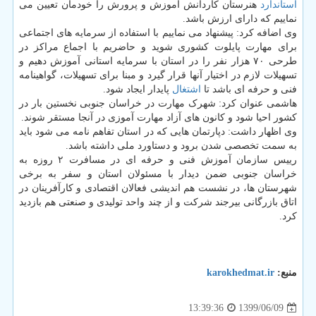
استاندارد
هنرستان کاردانش آموزش و پرورش را خودمان تعیین می
نماییم که دارای ارزش باشد.
وی اضافه کرد: پیشنهاد می نماییم با استفاده از سرمایه های اجتماعی
برای مهارت پایلوت کشوری شوید و حاضریم با اجماع مراکز در
طرحی ۷۰ هزار نفر را در استان با سرمایه استانی آموزش دهیم و
تسهیلات لازم در اختیار آنها قرار گیرد و مبنا برای تسهیلات، گواهینامه
فنی و حرفه ای باشد تا
اشتغال
پایدار ایجاد شود.
هاشمی عنوان کرد: شهرک مهارت در خراسان جنوبی نخستین بار در
کشور احیا شود و کانون های آزاد مهارت آموزی در آنجا مستقر شوند.
وی اظهار داشت: دپارتمان هایی که در استان تفاهم نامه می شود باید
به سمت تخصصی شدن برود و دستاورد ملی داشته باشد.
رییس سازمان آموزش فنی و حرفه ای در مسافرت ۲ روزه به
خراسان جنوبی ضمن دیدار با مسئولان استان و سفر به برخی
شهرستان ها، در نشست هم اندیشی فعالان اقتصادی و کارآفرینان در
اتاق بازرگانی بیرجند شرکت و از چند واحد تولیدی و صنعتی هم بازدید
کرد.
منبع:
karokhedmat.ir
1399/06/09
13:39:36