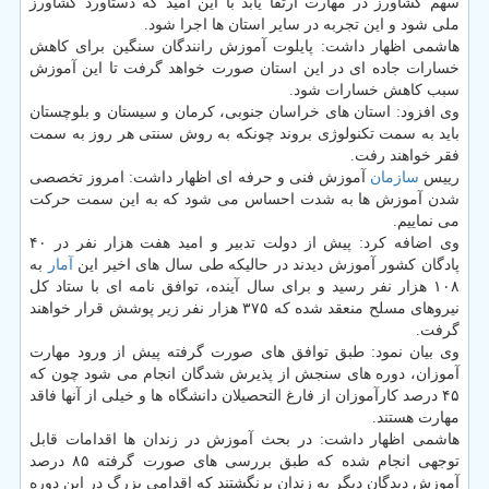
سهم کشاورز در مهارت ارتقا یابد با این امید که دستاورد کشاورز
ملی شود و این تجربه در سایر استان ها اجرا شود.
هاشمی اظهار داشت: پایلوت آموزش رانندگان سنگین برای کاهش
خسارات جاده ای در این استان صورت خواهد گرفت تا این آموزش
سبب کاهش خسارات شود.
وی افزود: استان های خراسان جنوبی، کرمان و سیستان و بلوچستان
باید به سمت تکنولوژی بروند چونکه به روش سنتی هر روز به سمت
فقر خواهند رفت.
رییس
سازمان
آموزش فنی و حرفه ای اظهار داشت: امروز تخصصی
شدن آموزش ها به شدت احساس می شود که به این سمت حرکت
می نماییم.
وی اضافه کرد: پیش از دولت تدبیر و امید هفت هزار نفر در ۴۰
پادگان کشور آموزش دیدند در حالیکه طی سال های اخیر این
آمار
به
۱۰۸ هزار نفر رسید و برای سال آینده، توافق نامه ای با ستاد کل
نیروهای مسلح منعقد شده که ۳۷۵ هزار نفر زیر پوشش قرار خواهند
گرفت.
وی بیان نمود: طبق توافق های صورت گرفته پیش از ورود مهارت
آموزان، دوره های سنجش از پذیرش شدگان انجام می شود چون که
۴۵ درصد کارآموزان از فارغ التحصیلان دانشگاه ها و خیلی از آنها فاقد
مهارت هستند.
هاشمی اظهار داشت: در بحث آموزش در زندان ها اقدامات قابل
توجهی انجام شده که طبق بررسی های صورت گرفته ۸۵ درصد
آموزش دیدگان دیگر به زندان برنگشتند که اقدامی بزرگ در این دوره