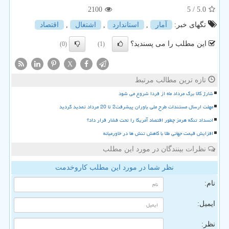
2100
/ 5
5.0
تگهای خبر:
آمار
,
استاندارد
,
اشتغال
,
اقتصاد
این مطلب را می پسندید؟
(0)
(1)
X
تازه ترین مطالب مرتبط
شارژ کالا برگ مرداد ماه از فردا شروع می شود
مهلت ارسال مستندات طرح ملی یاوران پیشرفت2 تا 20 مرداد تمدید گردید
انسداد تنگه هرمز چطور اقتصاد آمریکا را تحت فشار قرار داد؟
افزایش قیمت جهانی طلا با کاهش تنش ها در خاورمیانه
نظرات بینندگان در مورد این مطلب
نظر شما در مورد این مطلب کاروخدمت
نام:
ایمیل:
نظر: