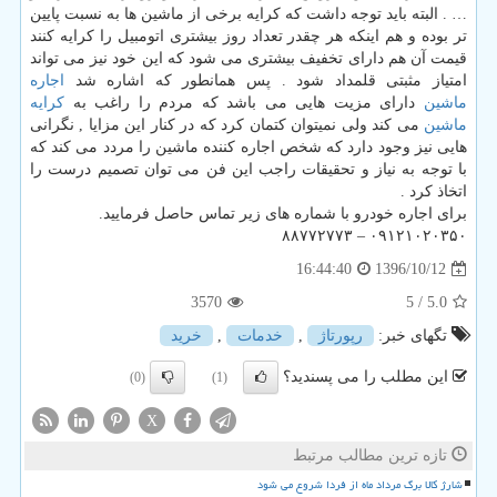
… . البته باید توجه داشت که کرایه برخی از ماشین ها به نسبت پایین
تر بوده و هم اینکه هر چقدر تعداد روز بیشتری اتومبیل را کرایه کنند
قیمت آن هم دارای تخفیف بیشتری می شود که این خود نیز می تواند
امتیاز مثبتی قلمداد شود . پس همانطور که اشاره شد
اجاره
ماشین
دارای مزیت هایی می باشد که مردم را راغب به
کرایه
ماشین
می کند ولی نمیتوان کتمان کرد که در کنار این مزایا , نگرانی
هایی نیز وجود دارد که شخص اجاره کننده ماشین را مردد می کند که
با توجه به نیاز و تحقیقات راجب این فن می توان تصمیم درست را
اتخاذ کرد .
برای اجاره خودرو با شماره های زیر تماس حاصل فرمایید.
۰۹۱۲۱۰۲۰۳۵۰ – ۸۸۷۷۲۷۷۳
1396/10/12
16:44:40
3570
/ 5
5.0
تگهای خبر:
رپورتاژ
,
خدمات
,
خرید
این مطلب را می پسندید؟
(0)
(1)
X
تازه ترین مطالب مرتبط
شارژ کالا برگ مرداد ماه از فردا شروع می شود