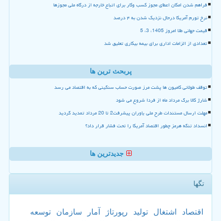
فراهم شدن امکان اعطای مجوز کسب وکار برای اتباع خارجه از درگاه ملی مجوزها
نرخ تورم آمریکا درحال نزدیک شدن به ۴ درصد
قیمت جهانی طلا امروز 1405، 3، 5
تعدادی از الزامات اداری برای بیمه بیکاری تعلیق شد
پربحث ترین ها
توقف طولانی کامیون ها پشت مرز صورت حساب سنگینی که به اقتصاد می رسد
شارژ کالا برگ مرداد ماه از فردا شروع می شود
مهلت ارسال مستندات طرح ملی یاوران پیشرفت2 تا 20 مرداد تمدید گردید
انسداد تنگه هرمز چطور اقتصاد آمریکا را تحت فشار قرار داد؟
جدیدترین ها
تگها
اقتصاد
اشتغال
تولید
رپورتاژ
آمار
سازمان
توسعه