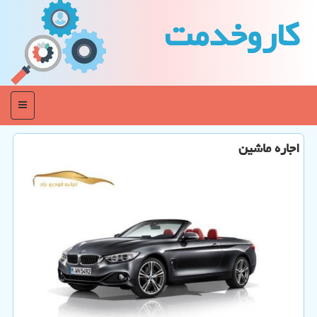
كاروخدمت
منو
اجاره ماشین