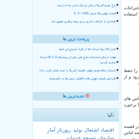
نرخ تورم آمریکا درحال نزدیک شدن به ۴ درصد
ختراعات
قیمت جهانی طلا امروز 1405، 3، 5
استفاده
تعدادی از الزامات اداری برای بیمه بیکاری تعلیق شد
پربحث ترین ها
شارژ کالا برگ مرداد ماه از فردا شروع می شود
مهلت ارسال مستندات طرح ملی یاوران پیشرفت2 تا 20 مرداد
تمدید گردید
انسداد تنگه هرمز چطور اقتصاد آمریکا را تحت فشار قرار داد؟
 را حفظ
ود و از
افزایش قیمت جهانی طلا با کاهش تنش ها در خاورمیانه
.
جدیدترین ها
باس های
 برخورد
تگها
در قفسه
اقتصاد
اشتغال
تولید
رپورتاژ
آمار
ضه لباس
سازمان
توسعه
خدمات
ل چوبی،