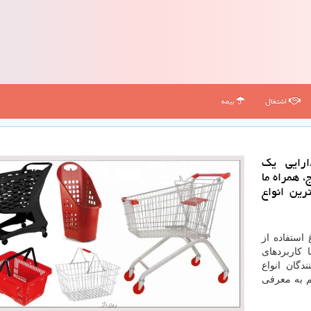
اشتغال
بیمه
ارایی یك
 همراه ما
رین انواع
استفاده از
 کاربردهای
دگان انواع
م به معرفی