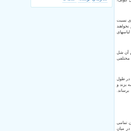
ری نسبت
نخواهند
لباسهای
م آن شل
 مختلفی
 در طول
 بزند و
برساند.
ن تمامی
در میان