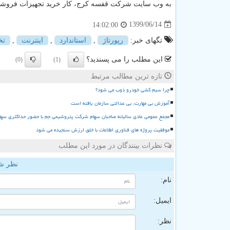
به وب سایت شرکت قفسه کرج، کار خرید تجهیزات فروشگاهی
1399/06/14
14:02:00
تگهای خبر:
رپورتاژ
,
استاندارد
,
اینترنت
,
ت
این مطلب را می پسندید؟
(0)
(1)
تازه ترین مطالب مرتبط
چرا سیم کشی خودرو ذوب می شود؟
آموزش بی مهارت، بی عدالتی سازمان یافته است
مجمع عمومی عادی سالیانه صاحبان سهام شرکت پتروشیمی جم با حضور حداکثری سها
موفقیت پروژه های فناوری اطلاعات با خلق ارزش سنجیده می شود
نظرات بینندگان در مورد این مطلب
نظر ش
نام:
ایمیل:
نظر: