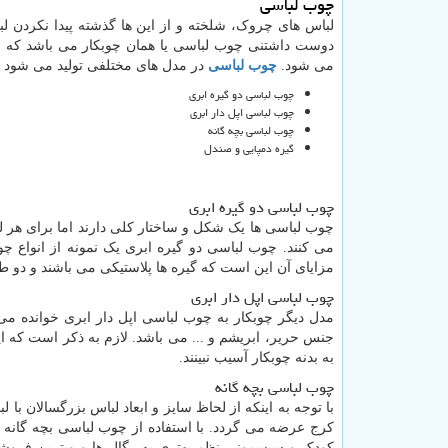
چوب لباسی
لباس های چروک، شلخته و از این ها گذشته پیدا نکردن ل
دوست داشتنی چوب لباسی یا همان چوبکار می باشد که عل
می شود.
چوب لباسی
در مدل های مختلفی تولید می شود که
چوب لباسی دو گیره ابری
چوب لباسی اپل دار ابری
چوب لباسی بچه گانه
گیره دمپایی و صندل
چوب لباسی دو گیره ابری
چوب لباسی ها یک شکل و ساختار کلی دارند اما برای هر
می کنند. چوب لباسی دو گیره ابری یک نمونه از انواع چو
مزایای آن این است که گیره ها پلاستیکی می باشند و دو 
چوب لباسی اپل دار ابری
مدل دیگر چوبکار به چوب لباسی اپل دار ابری خوانده
جنس حریر، ابریشم و ... می باشد. لازم به ذکر است که ا
به بدنه چوبکار آسیب نبینند.
چوب لباسی بچه گانه
با توجه به اینکه از لحاظ سایز و ابعاد لباس بزرگسالان 
کرج عرضه می گردد. با استفاده از چوب لباسی بچه گانه 
کودک و سیسمونی نظم بهتری به رگال ها و ویترین فروشگ