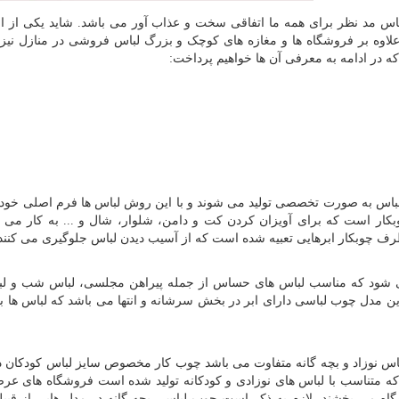
باس مد نظر برای همه ما اتفاقی سخت و عذاب آور می باشد. شاید یکی از ا
اوه بر فروشگاه ها و مغازه های کوچک و بزرگ لباس فروشی در منازل نیز 
 در ادامه به معرفی آن ها خواهیم پرداخت:
 لباس به صورت تخصصی تولید می شوند و با این روش لباس ها فرم اصلی خود
بکار است که برای آویزان کردن کت و دامن، شلوار، شال و ... به کار می ر
طرف چوبکار ابرهایی تعبیه شده است که از آسیب دیدن لباس جلوگیری می کنند
 می شود که مناسب لباس های حساس از جمله پیراهن مجلسی، لباس شب و ل
ین مدل چوب لباسی دارای ابر در بخش سرشانه و انتها می باشد که لباس ها با
با لباس نوزاد و بچه گانه متفاوت می باشد چوب کار مخصوص سایز لباس کودکان 
که متناسب با لباس های نوزادی و کودکانه تولید شده است فروشگاه های عر
اه می بخشند. لازم به ذکر است چوب لباسی بچه گانه در مدل هایی از قبی