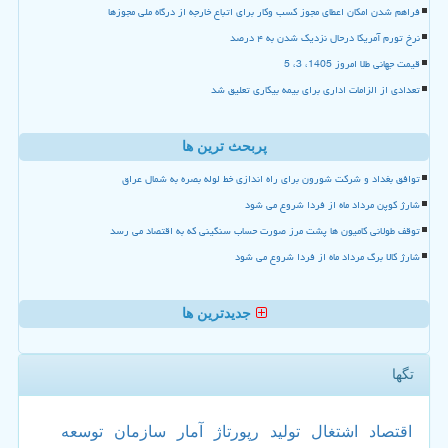
فراهم شدن امکان اعطای مجوز کسب وکار برای اتباع خارجه از درگاه ملی مجوزها
نرخ تورم آمریکا درحال نزدیک شدن به ۴ درصد
قیمت جهانی طلا امروز 1405، 3، 5
تعدادی از الزامات اداری برای بیمه بیکاری تعلیق شد
پربحث ترین ها
توافق بغداد و شرکت شورون برای راه اندازی خط لوله بصره به شمال عراق
شارژ کوپن مرداد ماه از فردا شروع می شود
توقف طولانی کامیون ها پشت مرز صورت حساب سنگینی که به اقتصاد می رسد
شارژ کالا برگ مرداد ماه از فردا شروع می شود
جدیدترین ها
تگها
اقتصاد
اشتغال
تولید
رپورتاژ
آمار
سازمان
توسعه