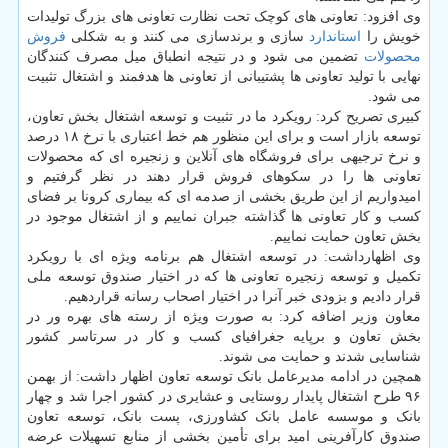
وی افزود: تعاونی های کوچک تحت نظارت تعاونی های بزرگ تولیدات
خویش را
استاندارد
سازی و برندسازی می کنند و به شکلی
فروش
محصولات
تضمین می شود و در نتیجه انطباق میل مصرف کنندگان
نهایی با تولید تعاونی ها پشتیبانی از تعاونی ها هدفمند و اشتغال تثبیت
می شود.
کبیری تصریح کرد: رویکرد ما در تثبیت و توسعه اشتغال بخش تعاون،
توسعه بازار است و برای این منظور هم خط اعتباری با نرخ ۱۸ درصد
و نرخ ترجیهی برای فروشگاه های آنلاین و زنجیره ای که محصولات
تعاونی ها را در سکوهای فروش قرار دهند در نظر گرفتیم و
امیدواریم از این طریق بخشی از صدمه ای که بیماری کرونا بر فضای
کسب و کار تعاونی ها گذاشته جبران نماییم و از اشتغال موجود در
بخش تعاون حمایت نماییم.
وی اظهارداشت: در توسعه اشتغال هم برنامه ویژه ای با رویکرد
تکمیل و توسعه زنجیره تعاونی ها که در اختیار صندوق توسعه ملی
قرار دادیم و بزودی خبر آنرا در اختیار اصحاب رسانه قراردهیم.
معاون وزیر اضافه کرد: به صورت ویژه از رسته های بهره ور در
بخش تعاون و برپایه جغرافیای کسب و کار در سرتاسر کشور
شناسایی شدند و حمایت می شوند.
همچین در ادامه مدیرعامل بانک توسعه تعاون اظهار داشت: از بهمن
۹۶ طرح اشتغال پایدار روستایی و عشایری در کشور اجرا شد و چهار
بانک و موسسه عامل بانک کشاورزی، پست بانک، توسعه تعاون
صندوق کارآفرینی امید برای تأمین بخشی از منابع تسهیلات عرضه