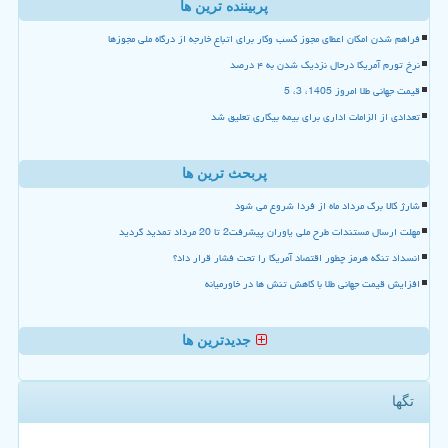
پربیننده ترین ها
فراهم شدن امکان اعطای مجوز کسب وکار برای اتباع خارجه از درگاه ملی مجوزها
نرخ تورم آمریکا درحال نزدیک شدن به ۴ درصد
قیمت جهانی طلا امروز 1405، 3، 5
تعدادی از الزامات اداری برای بیمه بیکاری تعلیق شد
پربحث ترین ها
شارژ کالا برگ مرداد ماه از فردا شروع می شود
مهلت ارسال مستندات طرح ملی یاوران پیشرفت2 تا 20 مرداد تمدید گردید
انسداد تنگه هرمز چطور اقتصاد آمریکا را تحت فشار قرار داد؟
افزایش قیمت جهانی طلا با کاهش تنش ها در خاورمیانه
جدیدترین ها
تگها