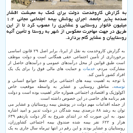
به گزارش كاروخدمت دولت برای كمك به معیشت اقشار
صدمه پذیر جامعه، اجرای پوشش بیمه اجتماعی مجانی ۱.۴
میلیون خانوار روستایی و عشایری را مصوب كرد تا از این
طریق در جهت مهاجرت معكوس از شهر به روستا و تأمین آتیه
روستاییان و عشایر گام بردارد.
به گزارش کاروخدمت به نقل از ایرنا، برابر اصل ۲۹ قانون اساسی
برخورداری از تأمین اجتماعی حقی همگانی است و دولت موظف
است طبق قوانین از محل درآمدهای عمومی و درآمدهای حاصل از
مشارکت مردم،
خدمات
و حمایت های مالی فوق را برای یک یک
افراد کشور تأمین کند.
با توجه به اهمیت بیمه های اجتماعی برای حفظ جوامع انسانی و
توسعه
، مناطق روستایی و عشایر به واسطه موقعیت خاص
اکولوژیک و اقتصادی اجتماعی همواره حائز اهمیت بوده است و دولت
هم برنامه های خاصی در این خصوص داشته است.
از جمله اقدامات مهم دولت در پوشش بیمه روستائیان و عشایر می
توان به رشد ۸۸ درصدی بیمه شدگان در دولت تدبیر و امید اشاره
نمود. به این صورت که در ابتدای شروع به کار دولت یازدهم ۶۳۹
هزار و ۶۲۲ نفر بیمه شده صندوق بیمه اجتماعی کشاورزان،
روستاییان و عشایر بودند و این رقم در انتها تیرماه سال جاری به یک