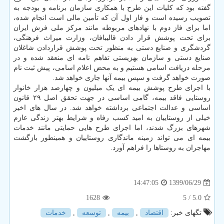
گفته بود که کلیات این طرح با همکاری سازمان برنامه و بودجه به
تصویب رسیده است و فاز اول آن که تأمین مالی است انجام شده،
اما برای فاز دوم با نهادهای مربوطه مانند مرکز ملی فرش ایران
برای تحت پوشش قرار دادن قالیبافان، وزارت میراث فرهنگی،
گردشگری و صنایع دستی به منظور تحت پوشش قراردادن شاغلان
صنایع دستی و سازمان بهزیستی تفاهم نامه ای منعقد شده و در
مرحله دریافت اسامی هستیم و به محض اعلام اسامی، پیش ثبت نام
صورت خواهد گرفت و سپس بیمه آنها جاری خواهد شد.
با اجرای طرح پوشش بیمه ای یک میلیون و چهارصد هزار خانوار
روستایی فاقد بیمه، گامی اساسی در جهت تحقق اصل ۲۹ قانون
اساسی و عدالت اجتماعی برداشته خواهد شد. در سال های اخیر
خیلی از روستاییان به امید کسب رفاه و شرایط بهتر زندگی عازم
شهرهای بزرگ شدند، اما اجرای طرح هایی حمایتی مانند خدمات
بیمه ای می تواند زمینه ماندگاری روستاییان و همینطور بازگشت
مهاجران به روستاها را فراهم آورد.
1399/06/29
14:47:05
1628
/ 5
5.0
تگهای خبر:
اقتصاد
,
بیمه
,
توسعه
,
خدمات