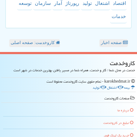
اقتصاد
اشتغال
تولید
رپورتاژ
آمار
سازمان
توسعه
خدمات
صفحه اخبار
کاروخدمت: صفحه اصلی
كاروخدمت
خدمت در محل شما ؛ کار و خدمت، همراه شما در مسیر یافتن بهترین خدمات در شهر است
karokhedmat.ir - تمام حقوق سایت كاروخدمت محفوظ است
بیمه
اشتغال
تولید
صفحات كاروخدمت
درباره ما
تبلیغ در كاروخدمت
خرید بک لینک قوی