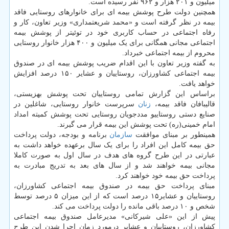
میلیون و ۲۰۱ هزار و ۹۶۲ نفر رسیده است.
همچنین دولت طرح پوشش بیمه ای برای خانوارهای روستایی فاقد
بیمه در نظر گرفته است و «محمد شریعتمداری» وزیر تعاون، کار و
رفاه اجتماعی در حساب کاربری خود در توئیتر از پوشش بیمه
اجتماعی مجانی همگانی برای یک میلیون و ۴۰۰ هزار خانوار روستایی
محروم از بیمه اجتماعی خبرداد.
به گفته وزیر تعاون با این اقدام ضریب پوشش بیمه ای در صندوق
بیمه اجتماعی کشاورزان، روستاییان و عشایر ۱۵۰ درصد افزایش
خواهد یافت.
براساس این گزارش تمامی روستاییان تحت پوشش بهزیستی،
قالیبافان فاقد بیمه،
زنان
سرپرست خانوار روستایی، شاغلین در
صنایع دستی روستاییو مددجویان روستایی تحت پوشش کمیته امداد
امام خمینی(ره) تحت پوشش این بیمه قرار می گیرند.
همینطور بر مبنای موافقت
سازمان
برنامه و بودجه، دولت پرداخت
حق بیمه کامل این افراد را برای یک سال برعهده خواهد داشت به
عبارتی در این طرح گروه های هدف در سال اول به صورت کاملا
مجانی بیمه خواهند شد و از سال های بعد به تدریج مبادرت به
پرداخت حق بیمه خود خواهند کرد.
مبنای پرداخت حق بیمه در صندوق بیمه اجتماعی کشاورزان،
روستاییان و عشایر۱۵ درصد است که از این میزان ۵ درصد توسط
شخص و ۱۰ درصد باقی مانده را دولت پرداخت می کند.
پیش از این «علی شیرکانی» مدیرعامل صندوق بیمه اجتماعی
کشاورزان، روستاییان و عشایر درمورد زمان اجرا شدن این طرح