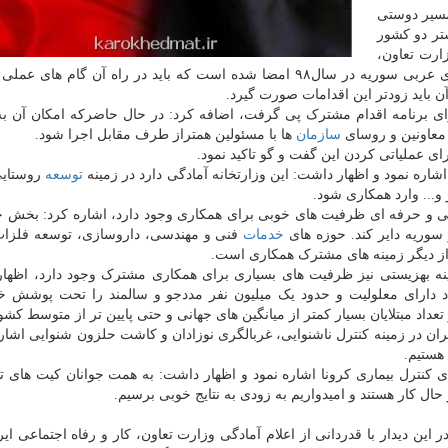
مسیر دوستی
تر دو کشور
ارت تعاون،
کار و رفاه اجتماعی و وزارت امور اجتماعی و کار جمهوری عربی سوریه در سال۹۸ امضا شده است که باید در راه آن گام
 اجرای برنامه اقدام مشترک پی گرفت، اضافه کرد: در حال حاضرکه امکان آن 
 معاونین و روسای
سازمان
ها با مسئولین همتراز طرف مقابل اجرا شود.
ی عملیاتی کردن این گفت و گو تاکید نمود.
شاره نمود و اظهار داشت: این وزارتخانه آمادگی دارد در زمینه
توسعه
روستایی
و... وارد همکاری شود.
نه فنی و حرفه ای ظرفیت های خوبی برای همکاری وجود دارد، اشاره کرد: بخ
سوریه دایر کند. حوزه های
خدمات
فنی و مهندسی، داروسازی، توسعه فلزات
از دیگر زمینه های مشترک همکاری است.
زمینه بهزیستی نیز ظرفیت های بسیاری برای همکاری مشترک وجود دارد، اظها
اد دارای معلولیت و حدود یک میلیون نفر مددجو و سالمند را تحت پوشش خو
عداد مبتلایان بسیار کمتر از میانگین های جهانی و حتی پایین تر از متوسط کش
یران در زمینه کنترل ناشنوایی، غربالگری نوزادان و کاشت حلزون شنوایی اشاره
 هستیم.
ای کنترل بیماری کرونا اشاره نمود و اظهار داشت: به همت جوانان کیت های
حال کار هستند و امیدواریم به زودی به نتایج خوبی برسیم.
ر این دیدار با قدردانی از اعلام آمادگی وزارت تعاون، کار و رفاه اجتماعی ای