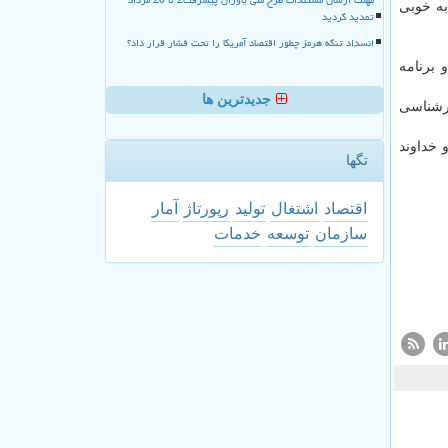
به خوبی
تمدید گردید
انسداد تنگه هرمز چطور اقتصاد آمریکا را تحت فشار قرار داد؟
 برنامه
جدیدترین ها
ارشناسی
 خداوند
تگها
اقتصاد
اشتغال
تولید
رپورتاژ
آمار
سازمان
توسعه
خدمات