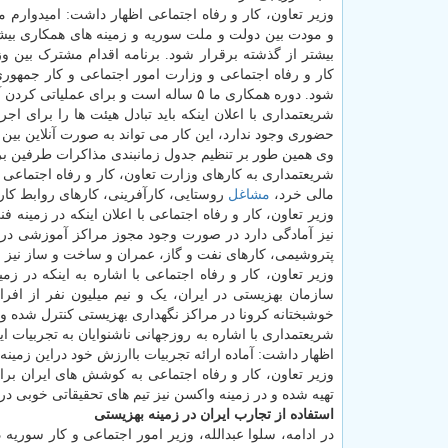
وزیر تعاون، کار و رفاه اجتماعی اظهار داشت: امیدوارم 
و مودت بین دولت و ملت سوریه و زمینه های همکاری بیش
بیشتر از گذشته برقرار شود. برنامه اقدام مشترک بین وز
شود. دوره همکاری ما ۵ ساله است و برای عملیاتی کردن آن باید زودتر این اقدامات صورت گیرد.
شریعتمداری با اعلان اینکه باید تبادل هیئت ها را برای
حضوری وجود ندارد، این کار می تواند به صورت آنلاین بین
وی همین طور بر تنظیم جدول زمانبندی مذاکرات طرفین برا
شریعتمداری به کارهای وزارت تعاون، کار و رفاه اجتماعی ا
مالی خرد،
مشاغل
روستایی، کارآفرینی، کارهای روابط کار 
وزیر تعاون، کار و رفاه اجتماعی با اعلان اینکه در زمی
نیز آمادگی دارد در صورت وجود مجوز مراکز آموزشی در 
پتروشیمی، کارهای نفت و گاز، عمران و ساخت و ساز نیز 
وزیر تعاون، کار و رفاه اجتماعی با اشاره به اینکه در 
سازمان بهزیستی در ایران، یک و نیم میلیون نفر از افر
خوشبختانه کرونا در مراکز نگهداری بهزیستی کنترل شده و ت
شریعتمداری با اشاره به روزجهانی ناشنوایان به تجربیات ا
اظهار داشت: آماده ارائه تجربیات باارزش خود دراین زمینه
وزیر تعاون، کار و رفاه اجتماعی به کوشش های ایران بر
تهیه شده و در زمینه واکسن نیز تیم های تحقیقاتی خوبی در 
استفاده از تجارب ایران در زمینه بهزیستی
در ادامه، سلوا عبدالله، وزیر امور اجتماعی و کار سوریه د