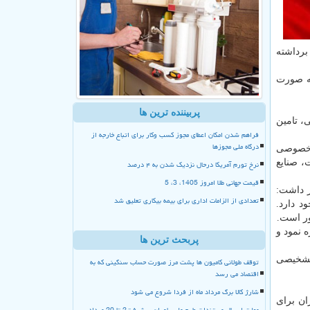
 های عملی برداشته
به صورت
پربیننده ترین ها
، تامین
فراهم شدن امکان اعطای مجوز کسب وکار برای اتباع خارجه از
درگاه ملی مجوزها
ش خصوصی
، صنایع
نرخ تورم آمریکا درحال نزدیک شدن به ۴ درصد
قیمت جهانی طلا امروز 1405، 3، 5
ر داشت:
تعدادی از الزامات اداری برای بیمه بیکاری تعلیق شد
د دارد.
ور است.
 نمود و
پربحث ترین ها
 تشخیصی
توقف طولانی کامیون ها پشت مرز صورت حساب سنگینی که به
اقتصاد می رسد
شارژ کالا برگ مرداد ماه از فردا شروع می شود
ران برای
مهلت ارسال مستندات طرح ملی یاوران پیشرفت2 تا 20 مرداد