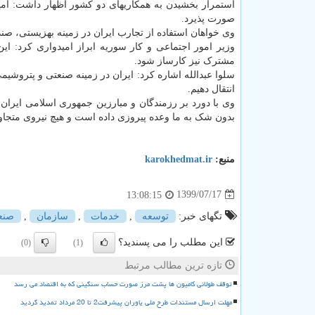
استمرار بخشیدن به همکاریهای دو کشور اظهار داشت: امی
صورت پذیرد.
وی خواهان استفاده از تجارب ایران در زمینه بهزیستی، ص
وزیر امور اجتماعی و کار سوریه ابراز امیدواری کرد: ای
مشترک نیز کارساز شود.
سلوا عبدالله اشاره کرد: ایران در زمینه صنعتی و پتروشیم
انتقال دهیم.
وی با دورد بر رزمندگان و مبارزین جمهوری اسلامی ایران
بدون شک به ما وعده پیروزی داده است و هیچ نیروی متجاوز
منبع:
karokhedmat.ir
1399/07/17
13:08:15
تگهای خبر:
توسعه
,
خدمات
,
سازمان
,
صنع
این مطلب را می پسندید؟
(0)
(1)
تازه ترین مطالب مرتبط
توقف طولانی کامیون ها پشت مرز صورت حساب سنگینی که به اقتصاد می رسد
مهلت ارسال مستندات طرح ملی یاوران پیشرفت2 تا 20 مرداد تمدید گردید