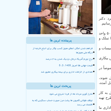
: دکتر
سانیم.
شاکرمی با اشاره به اینکه تعداد زیادی از واحدهای استان تعطیل هستند و حداقل در چند شهرستانی که حضور داشتیم خصوصاً خرم آباد ۵۰ واحد
 تملک و
پربیننده ترین ها
فراهم شدن امکان اعطای مجوز کسب وکار برای اتباع خارجه از
 اند و تأسیسات و
درگاه ملی مجوزها
 بیکاری
نرخ تورم آمریکا درحال نزدیک شدن به ۴ درصد
قیمت جهانی طلا امروز 1405، 3، 5
وصاً در
تعدادی از الزامات اداری برای بیمه بیکاری تعلیق شد
ل شوند،
ل آمده،
پربحث ترین ها
ل به کار
شارژ کوپن مرداد ماه از فردا شروع می شود
رح تهیه
توقف طولانی کامیون ها پشت مرز صورت حساب سنگینی که به
اقتصاد می رسد
داری ما
شارژ کالا برگ مرداد ماه از فردا شروع می شود