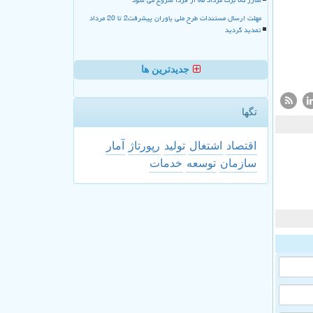
مهلت ارسال مستندات طرح ملی یاوران پیشرفت2 تا 20 مرداد
تمدید گردید
جدیدترین ها
تگها
اقتصاد
اشتغال
تولید
رپورتاژ
آمار
سازمان
توسعه
خدمات