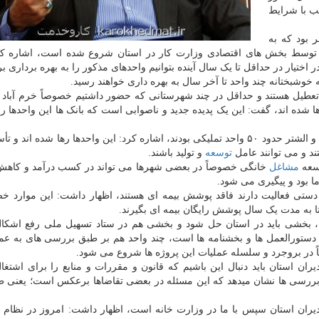
ب با شرایط
 بود که به
 توسط بخش های اقتصادی وزارت کار در استان شروع شده است، اشاره کرد
اختیار در حداقل تا یک سال آینده بتوانیم واحدهای مذکور را به بهره برداری بر
ه خوشبختانه چند واحد تا آخر سال به بهره داری خواهند رسید.
ا شده اند، گفت: این یک پدیده جدید و ناصوابی است که بانک ها این واحدها را
وی با اعلان اینکه در شهرستان های دلفان، خرم آباد، چگنی و الشتر حدود ۵۰ واحد تملیکی بودند، اشاره کرد: این واحدها رها شده
ند و می توانند عامل
توسعه
و تولید باشند.
وسعه
مشاغل
خانگی خصوصاً در بعضی شهرها می تواند در کسب درآمد و کاهش
ا بود و پیگیری می شود.
دستی فعالیت دارند فاقد پوشش بیمه ای هستند، اظهار داشت: این موارد خص
 به مدت یک سال پوشش رایگان بیمه ای بگیرند.
ل، بخشی باید در استان حل شود و بخشی هم در ستاد تسهیل ملی رفع اشکا
ح دستورالعمل ها و بخشنامه ها است، چند واحد هم بر طبق بررسی های به عم
 در بروجرد و سلسله عملیات این پروژه ها شروع می شود.
مدیران استان باید دنبال این باشیم که قانون و مقررات و منابع را برای اشتغا
رد: بررسی ها نشان میدهد که این مسئله در بعضی تقاضاها برعکس است؛ یعنی ط
مدیران استان سپس با ما در وزارت خانه است، اظهار داشت: امروز در نظام ا