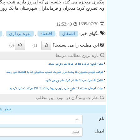
پیگیری معجزه می کند، جلسه ای که امروز داریم نتیجه پیگ
وی تصریح کرد: مدیران و فرمانداران شهرستان ها یک روز 
1399/07/30
12:53:49
تگهای خبر:
اشتغال
,
اقتصاد
,
بهره برداری
,
این مطلب را می پسندید؟
(0)
(1)
تازه ترین مطالب مرتبط
شارژ کوپن مرداد ماه از فردا شروع می شود
توقف طولانی کامیون ها پشت مرز صورت حساب سنگینی که به اقتصاد می رسد
شارژ کالا برگ مرداد ماه از فردا شروع می شود
مهلت ارسال مستندات طرح ملی یاوران پیشرفت2 تا 20 مرداد تمدید گردید
نظرات بینندگان در مورد این مطلب
نظر ش
نام:
ایمیل: