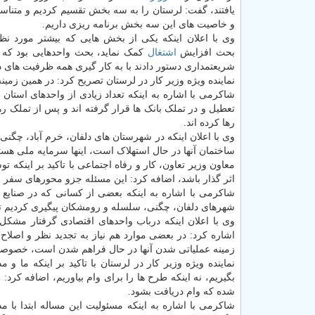
یافتند، گفت: لرستان را به سه بخش تقسیم کردیم و متناس
و خاصیت های این سه بخش برنامه ریزی داریم.
وی با اعلان اینکه یکی از بخش هایی که بیشتر مورد نظر
بحث افزایش
اشتغال
کمک نماید، بحث واحدهایی بود که
شریعتمداری دستور دادند با به کار گیری همه ظرفیت های در 
نماینده ویژه وزیر کار در لرستان تصریح کرد: در همین زمین
تعطیل و در تملک بانک ها قرار گرفته اند و پس از تملک ره
رها کرده اند.
ساختمان آنها در حال استهلاک است، اینها سرمایه ملی هست
معاون وزیر تعاون، کار و رفاه اجتماعی با تاکید بر اینکه ت
اثر گذار باشد، اضافه کرد: این مسئله جزو محورهای سفر م
شاکرمی با اشاره به اینکه بعضی از کسانی که در صنایع 
شهرهای دلفان، چگنی، سلسله و رومشکان پیگیری کردیم تا
وی با اعلان اینکه درباب واحدهای اقتصادی گرفتار مشک
اشاره کرد: در بعضی موارد هم نیاز به تجدید نظر و اصلا
زمینه عملیاتی شدن آنها در حال فراهم شدن است، خصوصاً
نماینده ویژه وزیر کار در لرستان با تاکید بر اینکه ما و 
بگیریم، نه اینکه طرح ها را برای وام بیاوریم، اضافه ک
شده که وام دریافت بشود.
شاکرمی با اشاره به اینکه مسئولیت این مساله ابتدا با 