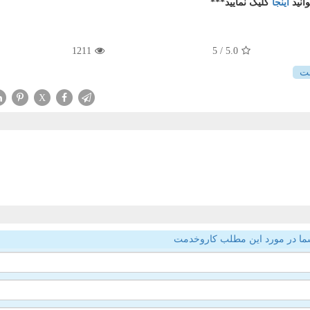
انید
اینجا
کلیک نمایید***
1211
/ 5
5.0
ت
X
ما در مورد این مطلب کاروخدمت