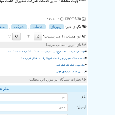
****جهت مشاهده سایر خدمات شرکت سفیران گشت میتو
1399/07/30
23:24:57
تگهای خبر:
رپورتاژ
,
خدمات
,
شركت
,
صنع
این مطلب را می پسندید؟
(0)
(1)
تازه ترین مطالب مرتبط
مهلت ارسال مستندات طرح ملی یاوران پیشرفت2 تا 20 مرداد تمدید گردید
انسداد تنگه هرمز چطور اقتصاد آمریکا را تحت فشار قرار داد؟
یک چهارم نفت دنیا قطع شد
ریزش طلا در بازارهای جهانی
نظرات بینندگان در مورد این مطلب
نظر ش
نام:
ایمیل: