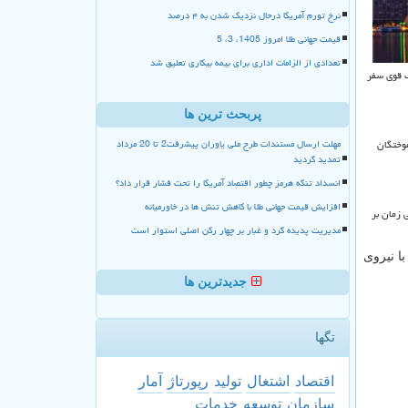
نرخ تورم آمریکا درحال نزدیک شدن به ۴ درصد
قیمت جهانی طلا امروز 1405، 3، 5
تعدادی از الزامات اداری برای بیمه بیکاری تعلیق شد
ک قوی سفر
پربحث ترین ها
مهلت ارسال مستندات طرح ملی یاوران پیشرفت2 تا 20 مرداد
موختگان
تمدید گردید
انسداد تنگه هرمز چطور اقتصاد آمریکا را تحت فشار قرار داد؟
افزایش قیمت جهانی طلا با کاهش تنش ها در خاورمیانه
 زمان بر
مدیریت پدیده گرد و غبار بر چهار رکن اصلی استوار است
 با نیروی
جدیدترین ها
تگها
اقتصاد
اشتغال
تولید
رپورتاژ
آمار
سازمان
توسعه
خدمات