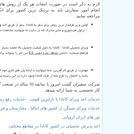
لازم به ذکر است در صورت انتخاب هر یک از روش های
انجام امور سفارتی باید به نزدیک ترین کشور برای ا
مراجعه نمایید.
اولین و پر طرفدار ترین روش برای سفر به کانادا، سفر از طریق اخذ
– تراول هیستوری و سایر مدارک که در سایت ما میتوانید مشاهده نما
ویزای تحصیلی کانادا : کانادا به دلیل کیفیت تحصیل بالا مقصد بس
فراهم مینماید. داشتن
حداقل نمره ایلتس 6.5
این امر را میتواند بر
مهاجرت از طریق کارآفرینی: شما میتوانید با ارائه پلن های کاری خود ا
باشد یا احتمال رد طرح شما از طرف کانادا وجود دارد.در این زمینه می
شرکت سفیران گشت امرو
کار تخصصی به شما ارائه میدهد.
خدمات اخذ ویزای کانادا با نازلترین قیمت – خدمات رفع ری
خدمات ویزای شینگن از کشور های ایتالیا ، مجارستان و فرا
تور های ارزان اروپایی
اخذ پذیرش تحصیلی در کشور کانادا در مقاطع مختلف
.