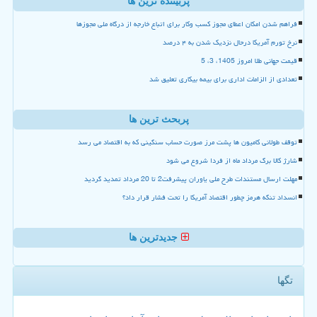
پربیننده ترین ها
فراهم شدن امکان اعطای مجوز کسب وکار برای اتباع خارجه از درگاه ملی مجوزها
نرخ تورم آمریکا درحال نزدیک شدن به ۴ درصد
قیمت جهانی طلا امروز 1405، 3، 5
تعدادی از الزامات اداری برای بیمه بیکاری تعلیق شد
پربحث ترین ها
توقف طولانی کامیون ها پشت مرز صورت حساب سنگینی که به اقتصاد می رسد
شارژ کالا برگ مرداد ماه از فردا شروع می شود
مهلت ارسال مستندات طرح ملی یاوران پیشرفت2 تا 20 مرداد تمدید گردید
انسداد تنگه هرمز چطور اقتصاد آمریکا را تحت فشار قرار داد؟
جدیدترین ها
تگها