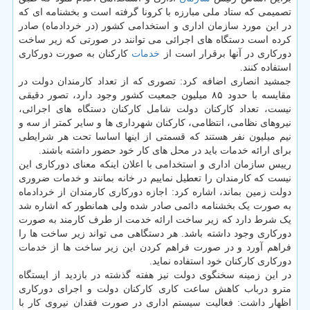
تصمیمی که ستاد ملی مبارزه با کرونا گرفته است و بخشنامه ای که
در این مورد سازمان اداری و استخدامی کشور (در خردادماه) صادر
کرده است دستگاه های اجرائی می توانند در صورتی که زیر ساخت
دورکاری در آنها برقرار است از
خدمات
کارکنان به صورت دورکاری
استفاده کنند.
جمشید انصاری اضافه کرد: تصوری که از تعداد کارمندان دولت در
مقایسه با حدود ۸۵ میلیون جمعیت کشور وجود دارد، تصور دقیقی
نیست، تعداد کارکنان دولت شامل کارکنان دستگاه های اجرائی،
نیروهای نظامی، انتظامی، کارکنان شهرداری ها و سایر کمتر از سه و
نیم میلیون نفر هستند که قسمتی از اینها اساسا تحت هر شرایطی
برای ارائه خدمات باید در محل های کار خود حضور داشته باشند.
رییس سازمان اداری و استخدامی با اعلان اینکه معنای دورکاری این
نیست که کارمندان را تعطیل نماییم در خانه بمانند و خدمات ضروری
دولت زمین بماند، اشاره کرد: اجازه دورکاری کارمندان از خردادماه
به صورت یک بخشنامه دائمی صادر شده ولی همانطور که اشاره شد
یک شرط دارد که زیر ساخت ارائه خدمت از طرف کارمند به صورت
دورکاری وجود داشته باشد. هر دستگاهی می تواند زیر ساخت ها را
فراهم آورد و در صورت فراهم کردن این زیر ساخت ها از خدمات
دورکاری کارکنان خود استفاده نماید.
در این زمینه سخنگوی دولت نیز هفته گذشته در بازدید از ایستگاه
مترو درباب کاهش ساعت کاری کارکنان دولت و اجرای دورکاری
اظهار داشت: فعالیت سیستم اداری در صورت فقدان نیروی کار با