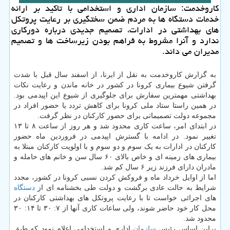
كاروخدمت: سازمان اداری و استخدامی با تاكید بر ارائه
خدمات دستگاه ها به مردم ضمن سختگیری بر رعایت پروتكل
های بهداشتی در ادارات، تصمیم جدیدی درباره دوركاری
ندارد و آنرا مشروط به فراهم بودن زیرساخت ها و تصمیم
مدیران می داند.
به گزارش کاروخدمت به نقل از ایرنا، از اسفند سال قبل با شدت
گرفتن شیوع بیماری کرونا در کشور در خانه ماندن و رعایت نکات
بهداشتی مهمترین سفارش برای جلوگیری از شیوع این اپیدمی بود.
در همین راستا ستاد ملی کرونا برای کاهش تردد یا حضور افراد در
مجموعه دولت تصمیماتی برای حضور کارکنان در نظر گرفت.
در ابتدای امر، ساعت کاری محدود شد و هر روز از ساعت ۸ تا ۱۳
تغییر نمود. در ادامه با گسترش اپیدمی در فروردین ماه حضور
کارکنان در ادارات به یک سوم و دو سوم و با اولویت کارکنان مبتلا به
بیماری های زمینه ای و خاص بالای ۶۰ سال سن و خانم های حامله و
مادران دارای فرزند زیر ۶ سال کم شد.
اما از اوایل خرداد ماه و فروکش کردن نسبی کرونا در کشور، مجدد
شرایط به حالت عادی برگشت و دولت طی بخشنامه ای از
دستگاه
های اجرائی خواست تا با رعایت پروتکل های بهداشتی کارکنان در
محل کار خود حاضر شوند، ولی ساعات کاری آنها از ۷: ۳۰ تا ۱۴: ۳۰
محدود شد.
براین اساس رئیس
سازمان
اداری و استخدامی اعلام نمود که طبق