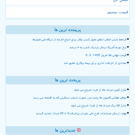
قیمت بیسیم
پربیننده ترین ها
فراهم شدن امکان اعطای مجوز کسب وکار برای اتباع خارجه از درگاه ملی مجوزها
نرخ تورم آمریکا درحال نزدیک شدن به ۴ درصد
قیمت جهانی طلا امروز 1405، 3، 5
تعدادی از الزامات اداری برای بیمه بیکاری تعلیق شد
پربحث ترین ها
شارژ کوپن مرداد ماه از فردا شروع می شود
توقف طولانی کامیون ها پشت مرز صورت حساب سنگینی که به اقتصاد می رسد
شارژ کالا برگ مرداد ماه از فردا شروع می شود
مهلت ارسال مستندات طرح ملی یاوران پیشرفت2 تا 20 مرداد تمدید گردید
جدیدترین ها