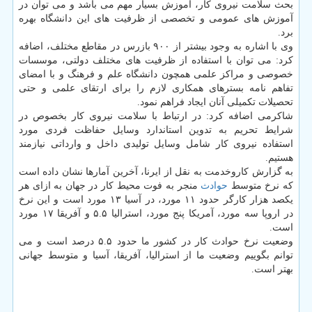
بحث سلامت نیروی کار، آموزش بسیار مهم می باشد و می توان در
آموزش های عمومی و تخصصی از ظرفیت های این دانشگاه بهره
برد.
وی با اشاره به وجود بیشتر از ۹۰۰ بازرس در مقاطع مختلف، اضافه
کرد: می توان با استفاده از ظرفیت های مختلف دولتی، موسسات
خصوصی و مراکز علمی همچون دانشگاه علم و فرهنگ و با امضای
تفاهم نامه بسترهای همکاری لازم را برای ارتقای علمی و حتی
تحصیلات تکمیلی آنان ایجاد فراهم نمود.
شاکرمی اضافه کرد: در ارتباط با سلامت نیروی کار بخصوص در
شرایط تحریم به تدوین استاندارد وسایل حفاظت فردی مورد
استفاده نیروی کار شامل وسایل تولیدی داخل و وارداتی نیازمند
هستیم.
به گزارش کاروخدمت به نقل از ایرنا، آخرین آمارها نشان داده است
که نرخ متوسط
حوادث
منجر به فوت محیط کار در جهان به ازای هر
یکصد هزار کارگر حدود ۱۱ مورد، در آسیا ۱۳ مورد است و این نرخ
در اروپا سه مورد، آمریکا پنج مورد، استرالیا ۵.۵ و آفریقا ۱۷ مورد
است.
وضعیت نرخ حوادث کار در کشور ما حدود ۵.۵ درصد است و می
توانم بگوییم وضعیت ما از استرالیا، آفریقا، آسیا و متوسط جهانی
بهتر است.