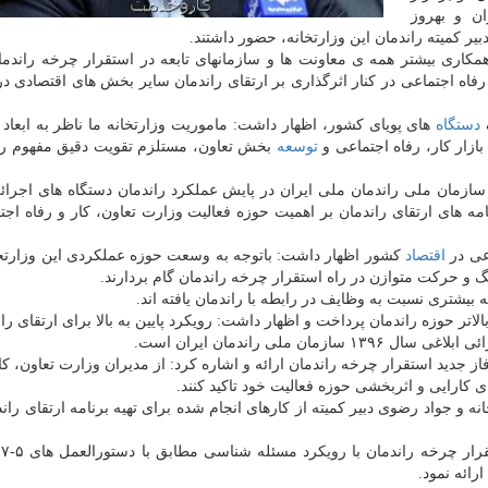
ن و بهروز
 کمیته راندمان این وزارتخانه، حضور داشتند.
مکاری بیشتر همه ی معاونت ها و سازمانهای تابعه در استقرار چرخه راندما
رفاه اجتماعی در کنار اثرگذاری بر ارتقای راندمان سایر بخش های اقتصادی در
ف
دستگاه
های پویای کشور، اظهار داشت: ماموریت وزارتخانه ما ناظر به ابعاد پ
ازار کار، رفاه اجتماعی و
توسعه
بخش تعاون، مستلزم تقویت دقیق مفهوم را
 سازمان ملی راندمان ملی ایران در پایش عملکرد راندمان دستگاه های اجرا
مه های ارتقای راندمان بر اهمیت حوزه فعالیت وزارت تعاون، کار و رفاه اجت
عی در
اقتصاد
کشور اظهار داشت: باتوجه به وسعت حوزه عملکردی این وزارتخان
 و حرکت متوازن در راه استقرار چرخه راندمان گام بردارند.
 بیشتری نسبت به وظایف در رابطه با راندمان یافته اند.
اتر حوزه راندمان پرداخت و اظهار داشت: رویکرد پایین به بالا برای ارتقای را
ملی راندمان ایران است.
 جدید استقرار چرخه راندمان ارائه و اشاره کرد: از مدیران وزارت تعاون، کار
 کارایی و اثربخشی حوزه فعالیت خود تاکید کنند.
ه و جواد رضوی دبیر کمیته از کارهای انجام شده برای تهیه برنامه ارتقای راند
در 
ائه نمود.