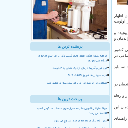
ن اظهار
 اولویت
یچیده و
ندمان و
پربیننده ترین ها
ئی کشور
فراهم شدن امکان اعطای مجوز کسب وکار برای اتباع خارجه از
ماعی در
درگاه ملی مجوزها
ه، باید
نرخ تورم آمریکا درحال نزدیک شدن به ۴ درصد
قیمت جهانی طلا امروز 1405، 3، 5
تعدادی از الزامات اداری برای بیمه بیکاری تعلیق شد
ندمان در
 و رفاه
پربحث ترین ها
مان این
توقف طولانی کامیون ها پشت مرز صورت حساب سنگینی که به
اقتصاد می رسد
بخش دیگری از جلسه سازمان بهزیستی کشور از استقرار چرخه راندمان با رویکرد مسئله شناسی مطابق با دستورالعمل های ۵-۷ راهنمای
شارژ کالا برگ مرداد ماه از فردا شروع می شود
مهلت ارسال مستندات طرح ملی یاوران پیشرفت2 تا 20 مرداد