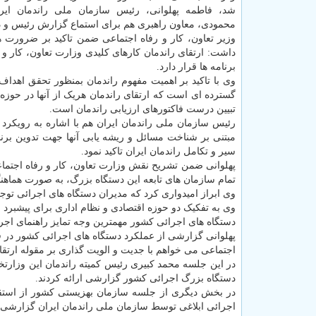
شد، فاطمه پهلوانی، رئیس سازمان ملی راندمان ایرا
محمودی، معاون راهبری هم برای استماع گزارش رئیس و دبیر
وزیر تعاون، کار و رفاه اجتماعی ضمن تاکید بر ضرورت ه
داشت: ارتقای راندمان کارهای کلیدی وزارت تعاون، کار و 
برنامه ها قرار دارد.
وی با تاکید بر اهمیت مفهوم راندمان بمنظور تحقق اهدا
گسترده ای است که ارتقای راندمان هریک از آنها در حوزه ب
تبیین درست فاکتورهای ارزیابی راندمان است.
رئیس سازمان ملی راندمان ایران هم با اشاره به رویکرد
مبتنی بر شناخت مسائل و ریشه یابی آنها جهت تدوین برنا
سیر و تکامل راندمان ایران تاکید نمود.
پهلوانی ضمن تشریح نقش وزارت تعاون، کار و رفاه اجتما
تمام سازمان های تابعه این دستگاه بزرگ، به صورت هماهنگ
وی ابراز امیدواری کرد که مدیران دستگاه های اجرائی توجه
وی به تفکیک دو حوزه اقتصادی و نظام اداری برای پیشبرد بال
دستگاه های اجرائی کشور مهمترین وجه تمایز راهنمای اجرائی ابلاغی سال ۱۳۹۶ سازمان 
پهلوانی گزارشی از عملکرد دستگاه های اجرائی کشور در فاز
اجتماعی می خواهم با جدیت و الویت گذاری بر مقوله ارتقای
در این جلسه محمد کبیری رئیس کمیته راندمان این وزارتخان
دستگاه بزرگ اجرائی کشور گزارشی ارائه کردند.
اجرائی ابلاغی توسط سازمان ملی راندمان ایران گزارشی ار