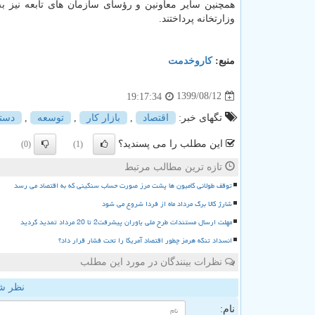
همچنین سایر معاونین و رؤسای سازمان های تابعه نیز ب
وزارتخانه پرداختند.
منبع:
كاروخدمت
1399/08/12
19:17:34
تگهای خبر:
اقتصاد
,
بازار كار
,
توسعه
,
دستگ
این مطلب را می پسندید؟
(0)
(1)
تازه ترین مطالب مرتبط
توقف طولانی کامیون ها پشت مرز صورت حساب سنگینی که به اقتصاد می رسد
شارژ کالا برگ مرداد ماه از فردا شروع می شود
مهلت ارسال مستندات طرح ملی یاوران پیشرفت2 تا 20 مرداد تمدید گردید
انسداد تنگه هرمز چطور اقتصاد آمریکا را تحت فشار قرار داد؟
نظرات بینندگان در مورد این مطلب
نظر ش
نام: