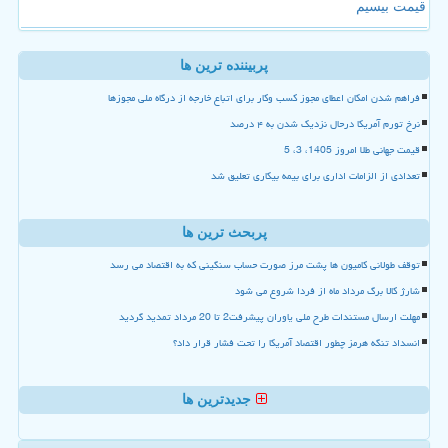
قیمت بیسیم
پربیننده ترین ها
فراهم شدن امکان اعطای مجوز کسب وکار برای اتباع خارجه از درگاه ملی مجوزها
نرخ تورم آمریکا درحال نزدیک شدن به ۴ درصد
قیمت جهانی طلا امروز 1405، 3، 5
تعدادی از الزامات اداری برای بیمه بیکاری تعلیق شد
پربحث ترین ها
توقف طولانی کامیون ها پشت مرز صورت حساب سنگینی که به اقتصاد می رسد
شارژ کالا برگ مرداد ماه از فردا شروع می شود
مهلت ارسال مستندات طرح ملی یاوران پیشرفت2 تا 20 مرداد تمدید گردید
انسداد تنگه هرمز چطور اقتصاد آمریکا را تحت فشار قرار داد؟
جدیدترین ها