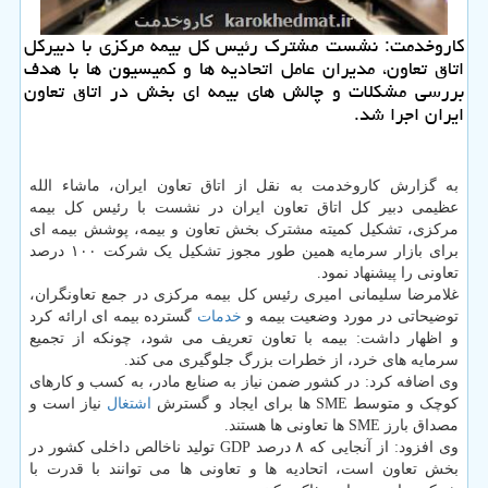
كاروخدمت: نشست مشترك رئیس كل بیمه مركزی با دبیركل
اتاق تعاون، مدیران عامل اتحادیه ها و كمیسیون ها با هدف
بررسی مشكلات و چالش های بیمه ای بخش در اتاق تعاون
ایران اجرا شد.
به گزارش کاروخدمت به نقل از اتاق تعاون ایران، ماشاء الله
عظیمی دبیر کل اتاق تعاون ایران در نشست با رئیس کل بیمه
مرکزی، تشکیل کمیته مشترک بخش تعاون و بیمه، پوشش بیمه ای
برای بازار سرمایه همین طور مجوز تشکیل یک شرکت ۱۰۰ درصد
تعاونی را پیشنهاد نمود.
غلامرضا سلیمانی امیری رئیس کل بیمه مرکزی در جمع تعاونگران،
توضیحاتی در مورد وضعیت بیمه و
خدمات
گسترده بیمه ای ارائه کرد
و اظهار داشت: بیمه با تعاون تعریف می شود، چونکه از تجمیع
سرمایه های خرد، از خطرات بزرگ جلوگیری می کند.
وی اضافه کرد: در کشور ضمن نیاز به صنایع مادر، به کسب و کارهای
کوچک و متوسط SME ها برای ایجاد و گسترش
اشتغال
نیاز است و
مصداق بارز SME ها تعاونی ها هستند.
وی افزود: از آنجایی که ۸ درصد GDP تولید ناخالص داخلی کشور در
بخش تعاون است، اتحادیه ها و تعاونی ها می توانند با قدرت با