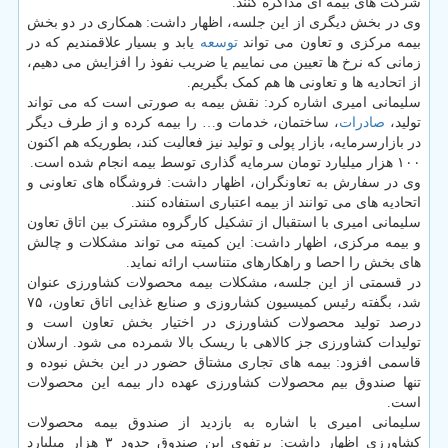
شرکت های بیمه ای مذاکره کنند.
وی در بخش دیگری از این جلسه، اظهار داشت: همکاری در دو بخش
بیمه مرکزی و تعاون می تواند
توسعه
یابد و بسیار علاقمندیم که در
زمانی که نرخ ها تعیین می نماییم یا ضریب نفوذ را افزایش می دهیم،
از اتحادیه ها و تعاونی ها هم کمک بگیریم.
سلیمانی امیری اشاره کرد: نقش بیمه به صورتی است که می تواند
تولید،
صادرات
، ساختمان، خدمات و… را بیمه کرده و از طرف دیگر
در بازارسرمایه، بازار پولی و تولید نیز فعالیت کند، بطوریکه هم اکنون
۱۰۰ هزار میلیارد تومان سرمایه گذاری توسط بیمه انجام شده است.
وی در سفارش به تعاونگران، اظهار داشت: فروشگاه های تعاونی و
اتحادیه های می توانند از بیمه اعتباری استفاده کنند.
سلیمانی امیری با استقبال از تشکیل کارگروه مشترک بین اتاق تعاون
و بیمه مرکزی، اظهار داشت: این کمیته می تواند مشکلات و چالش
های بخش را احصا و راهکارهای متناسب ارائه نماید.
در قسمتی از این جلسه، مشکلات بیمه محصولات کشاورزی عنوان
شد، بگفته رئیس کمیسیون کشاروزی و صنایع غذایی اتاق تعاون، ۷۵
درصد تولید محصولات کشاورزی در اختیار بخش تعاون است و
تولیدات کشاورزی جز کالاهی با ریسک بالا شمرده می شود. ارسلان
قاسمی افزود: بیمه های تجاری مشتاق حضور در این بخش نبوده و
تنها صندوق بیم محصولات کشاورزی عهده دار بیمه این محصولات
است.
سلیمانی امیری با اشاره به بازدید از صندوق بیمه محصولات
کشاورزی اظهار داشت: پرتفوی این صندوق حدود ۳ هزار میلیارد