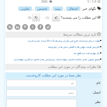
2041
/ 5
5.0
تگهای خبر:
اشتغال
,
بیمه
,
تخصص
,
تعاونی
این مطلب را می پسندید؟
(0)
(1)
X
تازه ترین مطالب مرتبط
مهلت ارسال مستندات طرح ملی یاوران پیشرفت2 تا 20 مرداد تمدید گردید
افزایش قیمت جهانی طلا با کاهش تنش ها در خاورمیانه
یک چهارم نفت دنیا قطع شد
مجمع عمومی عادی سالیانه صاحبان سهام شرکت پتروشیمی جم با حضور حداکثری سهامداران
نظرات بینندگان در مورد این مطلب
نظر شما در مورد این مطلب کاروخدمت
نام:
ایمیل:
نظر: