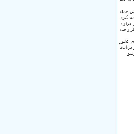
من جمله
مه گیری
 فراوان
ر و همه
ای کشور
 الان منتظر دریافت
فیق