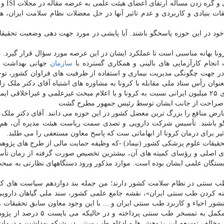
سوق دادن پژوهشگران و اساتید
 بنیادی و کاربردی و عدم تاثیر آنها در حل معضلات نظام سلامت ایران، هم
آقای دکتر ملک زاده نسبت به عملکرد ۷ ساله خود در این حوزه پاسخگو باشند. آیا پایشی در مورد جهت دهی وضعیت ت
رونا بهانه مناسبی است تا عملکرد ایشان در این عرصه مورد سؤال قرار گیرد. م
انجام کارآزمایی های بالینی و همکاری گسترده با
سازمان
جهانی بهداشت 
ر جهت چگونگی مدیریت بیماری و استفاده از ظرفیت های فراوان کشور، تو
وان رأس ستاد ملی مقابله با کرونا به مشاوره های اشتباه آقای دکتر ملک زاد
های بالایی را برای کشور ایجاد نمود. من جمله فرضیه ابتلای ۲۵ میلیون ایرانی نسبت به کرونا و یا اعلام مبحث غیرعلمی و غیراخل
رض منافع را بزرگ ترین معضل کشور در این حوزه می دانند. آقای دکتر ملک 
 باشند. تأسیس شرکت دارویی و تصدی سمت ریاست هیئت مدیره آن، هم ز
ر برای درمان کرونا از ابهاماتی ست که پاسخ معاون مستعفی را می طلبد.
قیقات علوم پزشکی کشور (نیماد) -که وظیفه حمایت مالی از طرح های پژوه
عضای اصلی و رؤسای کمیته های آن، بیشترین تخصیص صورت گرفته از زمان تأ
بستگان علمی ایشان بوده است. موارد مذکور ورود دستگاههای نظارتی به مبح
 از طب سنتی در نظام سلامت کشور دارند؛ من جمله بند دوازدهم سیاست های ک
دینه کردن طب سنتی ایران»، نقشه جامع علمی کشور، سند ملی گیاهان دارو
ور احیاء و کاربرد طب سنتی ایران و.... با این وجود معاون سابق تحقیقات و
وزارت بهداشت با بی اعتقادی به استفاده از درمان های مکمل به تمسخر طب سنتی پرد
ن مخالف توسعه این پژوهش ها و ادغام طب سنتی در شبکه بهداشت و درمان