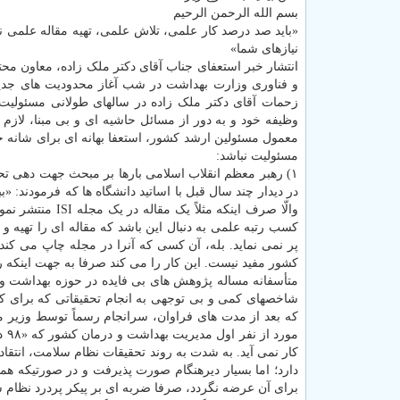
بسم الله الرحمن الرحیم
«باید صد درصد کار علمی، تلاش علمی، تهیه مقاله علمی ن
نیازهای شما»
انتشار خبر استعفای جناب آقای دکتر ملک زاده، معاون مح
و فناوری وزارت بهداشت در شب آغاز محدودیت های جدی
زحمات آقای دکتر ملک زاده در سالهای طولانی مسئولیت
معمول مسئولین ارشد کشور، استعفا بهانه ای برای شانه خ
مسئولیت نباشد:
۱) رهبر معظم انقلاب اسلامی بارها بر مبحث جهت دهی ت
در دیدار چند سال قبل با اساتید دانشگاه ها که فرمودند: «ب
والّا صرف اینکه
کسب رتبه علمی به دنبال این باشد که مقاله ای را تهیه و 
پر نمی نماید. بله، آن کسی که آنرا در مجله چاپ می کند
کشور مفید نیست. این کار را می کند صرفا به جهت اینکه ر
متأسفانه مساله پژوهش های بی فایده در حوزه بهداشت 
شاخصهای کمی و بی توجهی به انجام تحقیقاتی که برای ک
که بعد از مدت های فراوان، سرانجام رسماً توسط وزیر
مو
کار نمی آید. به شدت به روند تحقیقات نظام سلامت، انتق
دارد؛ اما بسیار دیرهنگام صورت پذیرفت و در صورتیکه هم
برای آن عرضه نگردد، صرفا ضربه ای بر پیکر پردرد نظام س