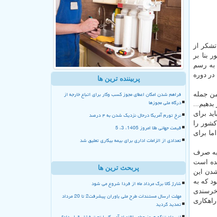
شکر از
 بنا بر
ماید تا به رسم
در دوره
پربیننده ترین ها
فراهم شدن امکان اعطای مجوز کسب وکار برای اتباع خارجه از
من جمله
درگاه ملی مجوزها
بدهیم...
 نباید برای
نرخ تورم آمریکا درحال نزدیک شدن به ۴ درصد
کشور را
قیمت جهانی طلا امروز 1405، 3، 5
ما برای
تعدادی از الزامات اداری برای بیمه بیکاری تعلیق شد
 به صرف
شده است
پربحث ترین ها
شدن این
می شود که به
شارژ کالا برگ مرداد ماه از فردا شروع می شود
 خرسندی
مهلت ارسال مستندات طرح ملی یاوران پیشرفت2 تا 20 مرداد
راهکاری
تمدید گردید
انسداد تنگه هرمز چطور اقتصاد آمریکا را تحت فشار قرار داد؟