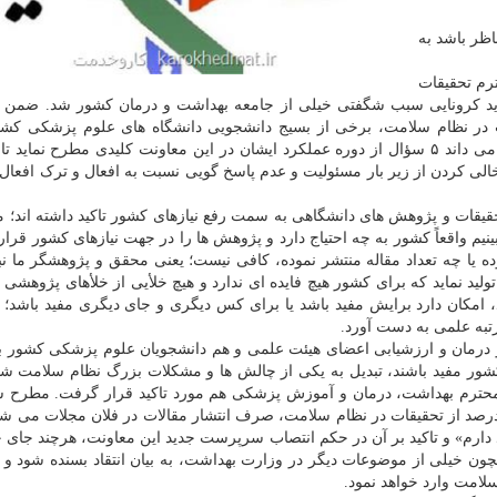
اظر باشد به
ترم تحقیقات
د کرونایی سبب شگفتی خیلی از جامعه بهداشت و درمان کشور شد. ضمن ت
 در نظام سلامت، برخی از بسیج دانشجویی دانشگاه های علوم پزشکی کشور
وظیفه خود و به دور از مسائل حاشیه ای و بی مبنا، لازم می داند ۵ سؤال از دوره عملکرد ایشان در این معاونت کلیدی مطرح ن
الی کردن از زیر بار مسئولیت و عدم پاسخ گویی نسبت به افعال و ترک افعال 
حقیقات و پژوهش های دانشگاهی به سمت رفع نیازهای کشور تاکید داشته اند؛ 
بینیم واقعاً کشور به چه احتیاج دارد و پژوهش ها را در جهت نیازهای کشور قرار 
 مثلاً یک مقاله در یک مجله ISI منتشر نموده یا چه تعداد مقاله منتشر نموده، کافی نیست؛ یعنی محقق و پژوهشگر ما
تولید نماید که برای کشور هیچ فایده ای ندارد و هیچ خلأیی از خلأهای پژوهشی 
، امکان دارد برایش مفید باشد یا برای کس دیگری و جای دیگری مفید باشد؛ ا
تبه علمی به دست آورد.
و درمان و ارزشیابی اعضای هیئت علمی و هم دانشجویان علوم پزشکی کشور
شور مفید باشند، تبدیل به یکی از چالش ها و مشکلات بزرگ نظام سلامت 
 محترم بهداشت، درمان و آموزش پزشکی هم مورد تاکید قرار گرفت. مطرح 
رد از نفر اول مدیریت بهداشت و درمان کشور که «۹۸ درصد از تحقیقات در نظام سلامت، صرف انتشار مقالات در فلان مجلات 
اد دارم» و تاکید بر آن در حکم انتصاب سرپرست جدید این معاونت، هرچند جای
چون خیلی از موضوعات دیگر در وزارت بهداشت، به بیان انتقاد بسنده شود و 
لامت وارد خواهد نمود.