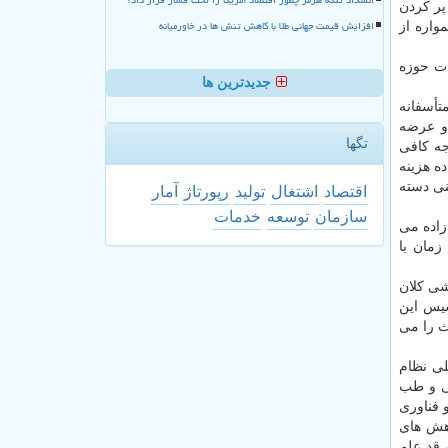
 دانشگاه های علوم پزشکی و گره زدن مساله ارتقای اعضای هیئت علمی به عرضه مقاله در مجلات ISI و پر کردن
افزایش قیمت جهانی طلا با کاهش تنش ها در خاورمیانه
واره از
حقیقات حوزه
جدیدترین ها
تأسفانه
و عرضه
تگها
جه کافی
ه هزینه
اقی ایمنی دسته
اقتصاد
اشتغال
تولید
رپورتاژ
آمار
سازمان
توسعه
خدمات
زاده می
مان با
شی کلان
سیس این
ث را می
لی نظام
یی و طب
 فناوری
اخته و در حالیکه می بایست ۵ درصد از پژوهش های
 قد علم