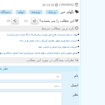
1399/09/02
20:14:18
تگهای خبر:
پزشك
,
توسعه
,
تولید
,
دستگاه
این مطلب را می پسندید؟
(0)
(1)
تازه ترین مطالب مرتبط
مهلت ارسال مستندات طرح ملی یاوران پیشرفت2 تا 20 مرداد تمدید گردید
انسداد تنگه هرمز چطور اقتصاد آمریکا را تحت فشار قرار داد؟
تجربیات مسئولان باید مدون و منتشر شود
مجمع عمومی عادی سالیانه صاحبان سهام شرکت پتروشیمی جم با حضور حداکثری سها
نظرات بینندگان در مورد این مطلب
نظر ش
نام:
ایمیل:
نظر: