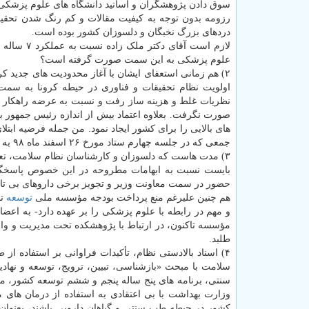
رزومه بدون توجه به کیفیت مقالات و کم رنگ شدن تحقیقات
دردهای بزرگ نخبگان و دلسوزان کشور بوده است.
لازم است 
علوم پزشکی به این سمت صورت گرفته است؟
۲) هم زمانی استعفای ایشان با آغاز محدودیت های جدید ک
اولویت نظام تحقیقات و فناوری در حیطه کرونا به سمت 
نظریات غلط و هزینه ساز رفت و نسبت به عرضه راهکار د
صورت نگرفت. بعلاوه اعتماد بیش از اندازه رئیس جمهور بعن
جمعی که در جلسه چهارم ستاد مورخ ۲۶ اسفند ماه ۹۸ به صراحت از جانب ایشان توسط رئیس جمهور مطرح گشت
۳) مدت هاست که دلسوزان و کارشناسان نظام سلامت، تعا
بایست نسبت به ابهامات مطروحه در این خصوص پاسخگو
حضور در سمت معاونت وزیر و تجویز برخی داروهای بی تاثی
هم چنین علیرغم منع پرداخت بودجه مؤسسه ملی
توسعه
تح
و مهم در رابطه با علوم پزشکی را بر عهده دارد- به ا
مؤسسه تاکنون، در ارتباط با پژوهشکده تحت مدیریت و وا
طلبد.
۴) اسناد بالادستی نظام، تأکیدات فراوانی بر استفاده
سلامت با مبحث «بازشناسی، تبیین، ترویج، توسعه و نها
سنتی، برنامه های پنج ساله پنجم و ششم توسعه کشور، منش
کشور در حیطه طب سنتی و گیاهان دارویی باشند، بعنوا