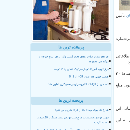
ن
تأمین
سرشماره
پربیننده ترین ها
فراهم شدن امکان اعطای مجوز کسب وکار برای اتباع خارجه از
طلاعاتی
درگاه ملی مجوزها
نرخ تورم آمریکا درحال نزدیک شدن به ۴ درصد
تسهیلات قرض الحسنه یک میلیون تومانی با نرخ کارمزد چهار درصد از محل باقی مانده منابع بسته جبرانی ستاد ملی مدیریت کرونا، با اقساط ۳۰
قیمت جهانی طلا امروز 1405، 3، 5
تعدادی از الزامات اداری برای بیمه بیکاری تعلیق شد
می شود. مبلغ
پربحث ترین ها
انی این
شارژ کالا برگ مرداد ماه از فردا شروع می شود
مهلت ارسال مستندات طرح ملی یاوران پیشرفت2 تا 20 مرداد
 به این
تمدید گردید
انسداد تنگه هرمز چطور اقتصاد آمریکا را تحت فشار قرار داد؟