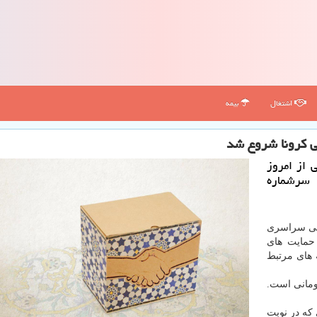
اشتغال
بیمه
نی كرونا شروع شد
 از امروز
 سرشماره
یلی سراسری
حمایت های
 های مرتبط
ومانی است.
 که در نوبت