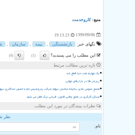
منبع:
كاروخدمت
1399/09/06
19:13:23
تگهای خبر:
بازنشستگی
,
بیمه
,
سازمان
,
ش
این مطلب را می پسندید؟
(0)
(1)
تازه ترین مطالب مرتبط
یک چهارم نفت دنیا قطع شد
ریزش طلا در بازارهای جهانی
مجمع عمومی عادی سالیانه صاحبان سهام شرکت پتروشیمی جم با حضور حداکثری سها
مسکن کارگری در محاق وقتی قانون، قربانی ترک فعل می شود
نظرات بینندگان در مورد این مطلب
نظر ش
نام: