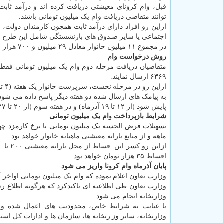
قبل، وام کرونای معیشتی دریافت کرده اند و درآمد ثابت 
توانند متقاضی دریافت وام یک میلیون تومانی باشند.
ازاین رو افراد دارای درآمد ثابت همچون کارمندان دولت، 
اجتماعی یا سایر صندوق های بازنشستگی شامل این طرح ن
در مجموع ۱۱ میلیون خانوار معادل ۲۹ میلیون و ۷۰۰ هزار نفر تسهیلات یک میلیون تومانی دریافت می کنند.
روش درخواست وام
متقاضیان دریافت مرحله دوم وام یک میلیون تومانی فقط
۶۳۶۹ ارسال نمایند.
ازاین رو در مرحله نخست، سرپرست خانوار یک هفته (۴ تا ۱۱ آذر) فرصت دارد کد ملی خویش را ارسال نماید.
به پیامک های ارسال شده دو هفته دیگر پاسخ داده می شود 
پایش شود (از ۱۲ تا ۱۹ آذرماه) و در هفته سوم (از ۲۰ تا ۲۷ آذرماه) به پیامک های دریافتی مشمول با سرشماره v.refah پاسخ داده می شود.
شرایط بازپرداخت وام یک میلیون تومانی
ماهه و از منابع یارانه معیشتی ماهیانه خانوار خواهد بود.
اقساط ۳۵ هزار تومان خواهد بود.
پایان آذرماه وام کرونا واریز می شود
وزارت تعاون اعلام نموده که وام یک میلیون تومانی اواخ
وزارت تعاون طی اطلاعیه ای تاکیدکرد که هرگونه اطلاع ر
وزارتخانه انجام می شود.
با عنایت به شرایط خاص، محدودیت های اعمال شده و لز
وزارتخانه، سایر وزارتخانه ها، سازمان ها و ادارات کل استا