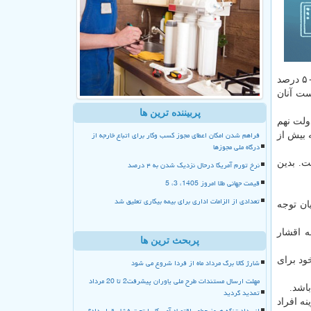
برپایه قانون هدفمندی یارانه ها، درآمدهای حاصل از افزایش قیمت حامل های انرژی باید در سه بخش هزینه می شد. به این صورت که تا ۵۰ درصد
ست آنان
پربیننده ترین ها
ارانه نقدی از درآمدهای این قانون ۵۰ درصد بود، دولت نهم
فراهم شدن امکان اعطای مجوز کسب وکار برای اتباع خارجه از
ماهانه سه هزار و ۵۰۰ میلیارد تومان که بیش از
درگاه ملی مجوزها
یز شده است. بدین
نرخ تورم آمریکا درحال نزدیک شدن به ۴ درصد
قیمت جهانی طلا امروز 1405، 3، 5
تعدادی از الزامات اداری برای بیمه بیکاری تعلیق شد
ان توجه
ه اقشار
پربحث ترین ها
ود برای
شارژ کالا برگ مرداد ماه از فردا شروع می شود
مهلت ارسال مستندات طرح ملی یاوران پیشرفت2 تا 20 مرداد
باشد.
تمدید گردید
ه افراد
انسداد تنگه هرمز چطور اقتصاد آمریکا را تحت فشار قرار داد؟