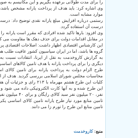
را برای مدت طولانی برعهده بگیریم و این مکانیسم به صورت
وی اشاره کرد: باید هدف از پرداخت یارانه مشخص باشد، ب
موارد مشابه است.
رستمی درباره افزایش مبلغ یارانه نقدی توضیح داد: درست 
درست آن استفاده گردد.
وی افزود: بارها تاکید شده افرادی که مقرر است یارانه را 
در مقابل اقدامات دولت برای حذف دهک ها مقاومت می کنن
این کارشناس اقتصادی اظهار داشت: اصلاحات اقتصادی پرد
گروه ها باشد، اما در ایران سیاسیون کشور عافیت طلب هست
به گزارش کاروخدمت به نقل از ایرنا، انتقادات نسبت ب
دیگری را برای پرداخت یارانه با هدف تامین کالاهای اسا
طرح الزام دولت به پرداخت یارانه برای تامین کالای 
محاسبات مجلس شورای اسلامی بررسی گردید. هدف از این
نفر، ۲۰ میلیون نفر سبد کالای رایگان و برای ۴۰ میلیون نفر با ۵۰ درصد تخفیف این سبد اختصاص می یابد.
تامین منابع مورد نیاز طرح یارانه تامین کالای اساسی 
تامین منابع این طرح را تورم زا می دانند.
منبع:
كاروخدمت