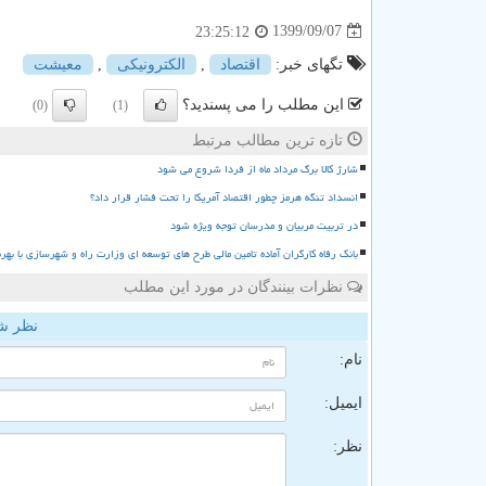
1399/09/07
23:25:12
تگهای خبر:
اقتصاد
,
الكترونیكی
,
معیشت
این مطلب را می پسندید؟
(0)
(1)
تازه ترین مطالب مرتبط
شارژ کالا برگ مرداد ماه از فردا شروع می شود
انسداد تنگه هرمز چطور اقتصاد آمریکا را تحت فشار قرار داد؟
در تربیت مربیان و مدرسان توجه ویژه شود
بانک رفاه کارگران آماده تامین مالی طرح های توسعه ای وزارت راه و شهرسازی با بهر
نظرات بینندگان در مورد این مطلب
نظر ش
نام:
ایمیل:
نظر: