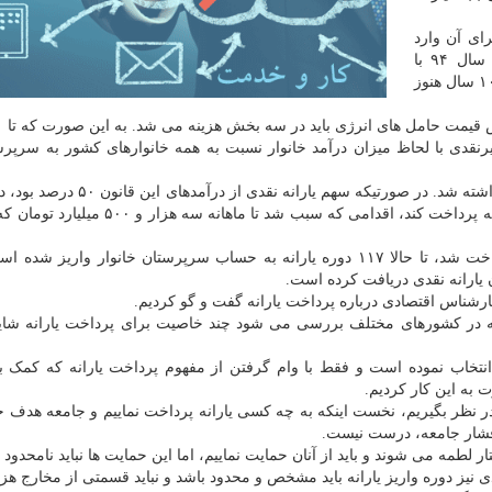
ای آن وارد
یازدهمین سال خود شده است. قانونی که قرار بود تا سال ۹۴ با
دستیابی به اهداف خود به اتمام برسد، ولی بعد از گذشته ۱۰ سال هنوز
غیرنقدی با لحاظ میزان درآمد خانوار نسبت به همه خانوارهای کشور به سرپر
اما از همان ابتدا، اولین خشت های اجرای این قانون کج گذاشته شد. در صورتیکه سهم ی
تصمیم گرفت تا به همه کسانی که ثبت نام کرده بودند یارانه پرداخت کند، اقدامی که سبب شد تا 
با محاسبه یارانه نقدی آبان ماه که بیستم ماه گذشته پرداخت شد، تا حالا ۱۱۷ دوره یارانه به حساب سرپرستان خانوار وار
ارشناس اقتصادی درباره پرداخت یارانه گفت و گو کردیم.
ه در کشورهای مختلف بررسی می شود چند خاصیت برای پرداخت یارانه شای
انتخاب نموده است و فقط با وام گرفتن از مفهوم پرداخت یارانه که کمک ب
به این کار کردیم.
در نظر بگیریم، نخست اینکه به چه کسی یارانه پرداخت نماییم و جامعه هدف خ
ه اقشار جامعه، درست نیست.
لطمه می شوند و باید از آنان حمایت نماییم، اما این حمایت ها نباید نامحدود 
 نیز دوره واریز یارانه باید مشخص و محدود باشد و نباید قسمتی از مخارج هزین