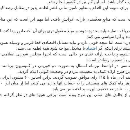
 گذار باشد، اما این کار نیز در کشور انجام نشد.
رای نمونه این اقدام بمنظور تامین مالی قشر لطمه پذیر در مقابل رصد قیم
است که منابع هدفمندی یارانه افزایش یافته، اما مهم این است که این منابع
دریافت نمایند باید محدود شوند و مبلغ معقول تری برای آن اختصاص پیدا کند، ا
د و آنرا سیاسی می کنند.
رد است اما نتیجه خوبی دارد و نباید مسائل اقتصادی خط قرمز و وسیله تسو
ند برای اینکه اگر
اقتصاد
با مشکل مواجه شود همه لطمه می بینند.
ه شیوه پرداخت یارانه نقدی در حالی است که اخیرا مجلس شورای اسلامی 
سی به تصویب رسانده است.
اساسی در اواسط تیرماه امسال به صورت دو فوریتی در کمیسیون برنامه، 
 طرح ارائه کمک به معیشت مردم در وضعیت کنونی اعلام گردید.
کلیات این طرح هشتم مهرماه با ۲۱۳ رای و جزئیات آن هفتم آبان ماه با ۲۱۵ رای موافق 
یکی از چالش های اصلی این طرح بوده است. برخی شیوه های در نظر گرفته ش