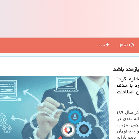
اشتغال
بیمه
یازمند باشد
اره كرد:
ود با هدف
 اصلاحات
به گزارش روز چهارشنبه ایرنا، نزدیک به ۱۰ سال پیش (آذر سال ۸۹)
نه نقدی در
همچون بنزین،
گازوئیل، برق، گاز و غیره، ماهانه بود و مقرر شد ۴۵ هزار و ۵۰۰ تومان
بابت یارانه