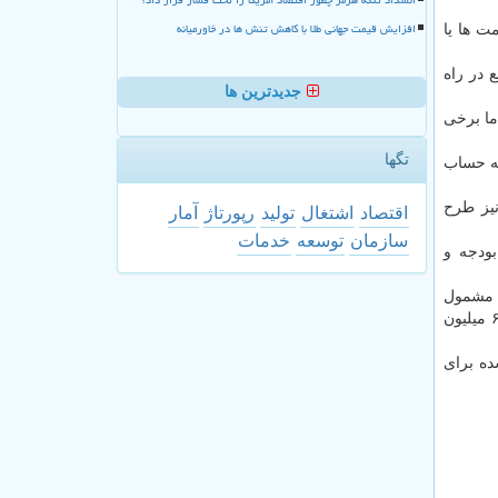
افزایش قیمت جهانی طلا با کاهش تنش ها در خاورمیانه
ت ها یا
 در راه
جدیدترین ها
ما برخی
تگها
یه حساب
نیز طرح
اقتصاد
اشتغال
تولید
رپورتاژ
آمار
سازمان
توسعه
خدمات
بودجه و
تصویب گردید. براین اساس ۶۰ میلیون ایرانی مشمول
این طرح شده و به آنها کارت الکترونیکی داده می شود و هر ماه کمک های معیشتی را به حساب آنها واریز می کنند، اما از میان این ۶۰ میلیون
ده برای