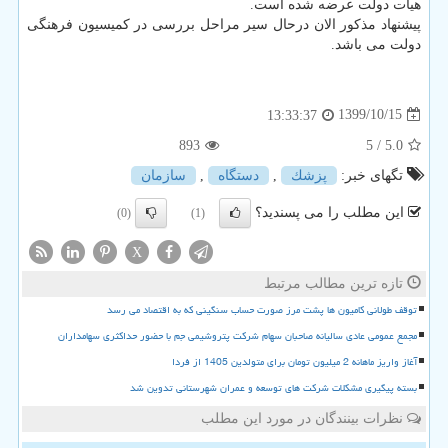
هیات دولت عرضه شده است.
پیشنهاد مذکور الان درحال سیر مراحل بررسی در کمیسیون فرهنگی
دولت می باشد.
1399/10/15
13:33:37
893
/ 5
5.0
تگهای خبر:
پزشك
,
دستگاه
,
سازمان
این مطلب را می پسندید؟
(0)
(1)
X
تازه ترین مطالب مرتبط
توقف طولانی کامیون ها پشت مرز صورت حساب سنگینی که به اقتصاد می رسد
مجمع عمومی عادی سالیانه صاحبان سهام شرکت پتروشیمی جم با حضور حداکثری سهامداران
آغاز واریز ماهانه 2 میلیون تومان برای متولدین 1405 از فردا
بسته پیگیری مشکلات شرکت های توسعه و عمران شهرستانی تدوین شد
نظرات بینندگان در مورد این مطلب