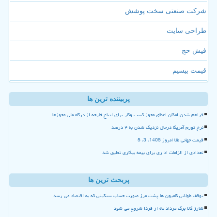
شرکت صنعتی سخت پوشش
طراحی سایت
فیش حج
قیمت بیسیم
پربیننده ترین ها
فراهم شدن امکان اعطای مجوز کسب وکار برای اتباع خارجه از درگاه ملی مجوزها
نرخ تورم آمریکا درحال نزدیک شدن به ۴ درصد
قیمت جهانی طلا امروز 1405، 3، 5
تعدادی از الزامات اداری برای بیمه بیکاری تعلیق شد
پربحث ترین ها
توقف طولانی کامیون ها پشت مرز صورت حساب سنگینی که به اقتصاد می رسد
شارژ کالا برگ مرداد ماه از فردا شروع می شود