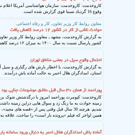
کاروخدمت: کاروخدمت: سازمان هواشناسی آمریکا اعلام نم
وقوع 16 گردباد نسبتا قوی گزارش شده است.
معاون روابط كار وزیر تعاون، كار و رفاه اجتماعی:
حوادث ناشی از کار در کشور ۱۲ درصد کاهش یافت
به گزارش کاروخدمت، مشهد ـ معاون روابط کار وزیر تعاون،
کشور پارسال نسبت به سال ۱۴۰۰ به میزان ۱۲ درصد کاهش پیدا کرد.
احتمال وقوع سیل در بعضی مناطق تهران
به گزارش کاروخدمت، با اخطار بارش های رگباری و سیل آس
استان، امدادگران هلال احمر به حالت آماده باش درآمدند.
پوراحمد از همان ۳۰ سال قبل عاشق موضوعات جنایی بود
کاروخدمت: کیومرث پوراحمد امروز با درگذشتش شوک بزرگی
زمینه حوادث به ما زنگ زد و سوال هایی دراین زمینه دا
شدیم. هرچند 30 سال قبل وقتی پس از «قصه های 
همین اواخر که فیلم «پرونده باز است» را ساخت، علاقه به
آماده باش امدادگران هلال احمر به دنبال ورود سامانه با