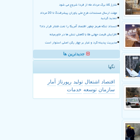
شارژ کالا برگ مرداد ماه از فردا شروع می شود
مهلت ارسال مستندات طرح ملی یاوران پیشرفت2 تا 20 مرداد
تمدید گردید
انسداد تنگه هرمز چطور اقتصاد آمریکا را تحت فشار قرار داد؟
افزایش قیمت جهانی طلا با کاهش تنش ها در خاورمیانه
مدیریت پدیده گرد و غبار بر چهار رکن اصلی استوار است
جدیدترین ها
تگها
اقتصاد
اشتغال
تولید
رپورتاژ
آمار
سازمان
توسعه
خدمات